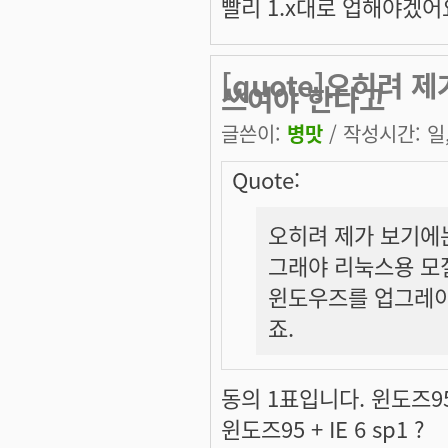
빨리 1.x대로 업해야겠어
[quote]오히려 
쓰여야 한다고
글쓴이:
병맛
/ 작성시간: 일, 
Quote:
오히려 제가 보기에
그래야 리눅스용 모
윈도우즈를 업그레이
죠.
동의 1표입니다. 윈도즈95
윈도즈95 + IE 6 sp1 ?