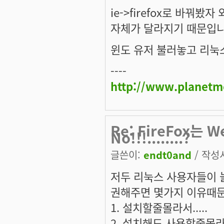
ie->firefox로 바꿔봤
자체가 달라지기 때문입니
윈도 유저 불러놓고 리눅스
----
http://www.planetm
Re: FireFox는 
No!!!........?
글쓴이:
endt0and
/ 작성시
저두 리눅스 사용자들이 
권해주면 몇가지 이유때문
1. 설치할줄몰라서.....
2. 설치해도 사용할줄몰라서