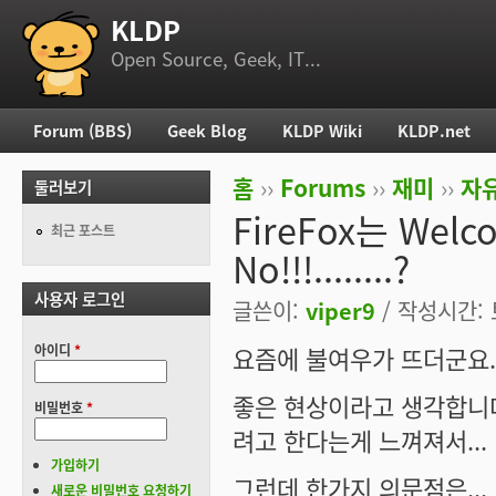
KLDP
부 메뉴
Open Source, Geek, IT...
Forum (BBS)
Geek Blog
KLDP Wiki
KLDP.net
주 메뉴
홈
››
Forums
››
재미
››
자
둘러보기
현재 위치
FireFox는 Welc
최근 포스트
No!!!........?
사용자 로그인
글쓴이:
viper9
/ 작성시간: 토
아이디
*
요즘에 불여우가 뜨더군요.
좋은 현상이라고 생각합니다
비밀번호
*
려고 한다는게 느껴져서...
가입하기
그런데 한가지 의문점은...
새로운 비밀번호 요청하기