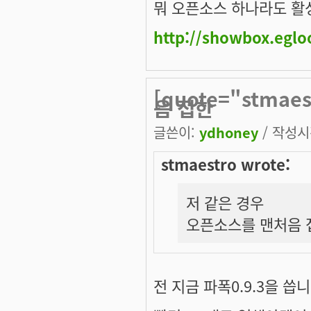
뭐 오픈소스 하나라도 활
http://showbox.egl
[quote="stma
음 접한
글쓴이:
ydhoney
/ 작성시간
stmaestro wrote:
저 같은 경우
오픈소스를 맨처음 접
전 지금 파폭0.9.3을 씁니다