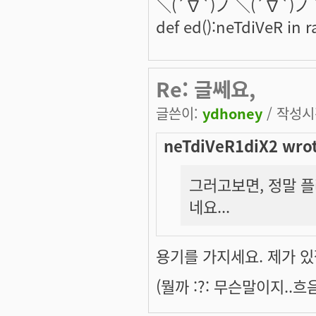
＼(´∇`)ノ ＼(´∇`)ノ
def ed():neTdiVeR in 
Re: 글쎄요,
글쓴이:
ydhoney
/ 작성시간
neTdiVeR1diX2 wrot
그러고보면, 정말 
네요...
용기를 가지세요. 제가 있
(뭘까 :?: 무슨말이지..흐음