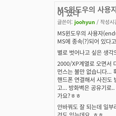
MS윈도우의 사용자(e
어 있다
글쓴이:
joohyun
/ 작성시간:
MS윈도우의 사용자(endus
MS에 종속(?)되어 있다
별로 벗어나고 싶은 생각도
2000/XP계열로 오면서 
먼스는 불만 없습니다...
핸드폰 연결해서 사진도 받
고... 방화벽은 공유기로.
가요?ㅎㅎ
안바꿔도 잘 되는데 일부러
것도 있는데요..ㅎㅎ