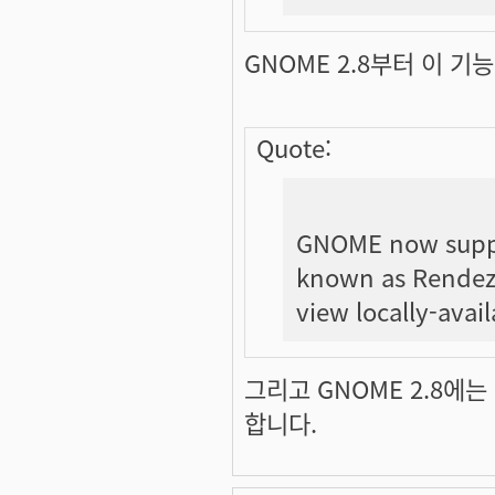
GNOME 2.8부터 이 기
Quote:
GNOME now sup
known as Rendezv
view locally-avai
그리고 GNOME 2.8에
합니다.