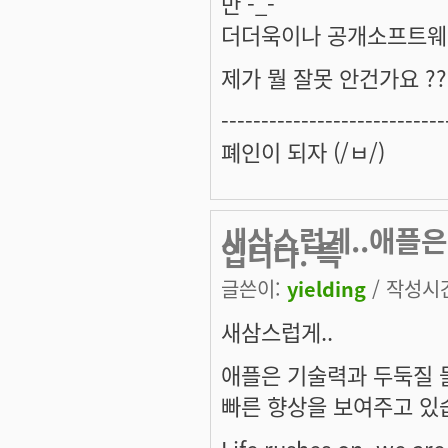
만 -_-
더더욱이나 공개소프트웨
제가 뭘 잘못 안건가요 ?? 
----------------------------
폐인이 되자 (/ㅂ/)
새삼스럽게..애플은
입니다. 특
글쓴이:
yielding
/ 작성시간:
새삼스럽게..
애플은 기술력과 두둑질 
빠른 향상을 보여주고 있습
Life rushes on, we are