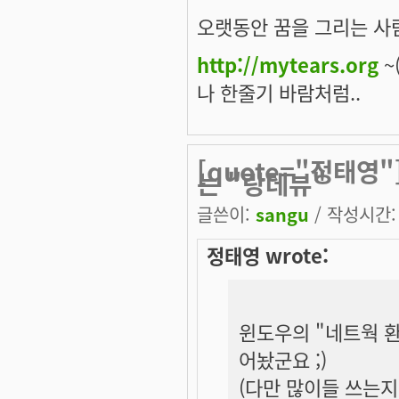
오랫동안 꿈을 그리는 사람
http://mytears.org
~(
나 한줄기 바람처럼..
[quote="정태영
는 "랑데뷰"
글쓴이:
sangu
/ 작성시간: 금
정태영 wrote:
윈도우의 "네트웍 환
어놨군요 ;)
(다만 많이들 쓰는지