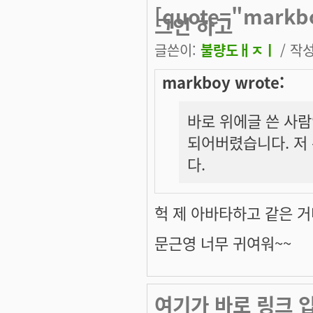
[quote="mark
그인 하고
글쓴이:
불량도ㅐㅈㅣ
/ 작성
markboy wrote:
바로 위에글 쓴 사람
되어버렸습니다. 저
다.
헉 제 아바타하고 같은 거
문근영 너무 귀여워~~
여기가 바로 링크 