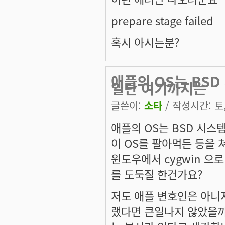
prepare stage failed
혹시 아시는분?
애플의 OS는 BS
일단 여기까지는
글쓴이:
소타
/ 작성시간: 토, 
애플의 OS는 BSD 시스
이 OS를 팔아먹든 등을 
윈도우에서 cygwin 으
를 도둑질 한건가요?
저도 애플 변호인은 아니
랬다면 큰일나지 않았을까