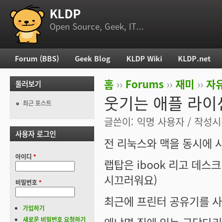
KLDP
부 메뉴
Open Source, Geek, IT...
Forum (BBS)
Geek Blog
KLDP Wiki
KLDP.net
주 메뉴
홈
››
Forums
››
재미
››
자
둘러보기
현재 위치
웃기는 애플 라이
최근 포스트
글쓴이:
익명 사용자
/ 작성시간
사용자 로그인
전 리눅스와 맥을 동시에 
아이디
*
랩탑은 ibook 리고 데스
시끄러워요)
비밀번호
*
최근에 프린터 공유기를 사
가입하기
새로운 비밀번호 요청하기