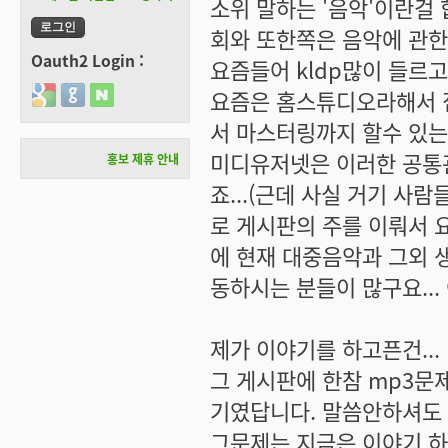
소위 말하는 '음악'이란걸
회와 또한쪽은 음악에 관한
Oauth2 Login :
요즘들어 kldp많이 들르
Login with Google
Login with GitHub
Login with Naver
요즘은 홈스튜디오라해서 집
서 마스터링까지 할수 있는
미디유저넷은 이러한 공통관
홍보 제휴 안내
죠...(근데 사실 거기 사
로 게시판의 주를 이뤄서 요
에 현재 대중음악과 그외 
동하시는 분들이 많구요...
제가 이야기를 하고픈건...
그 게시판에 한참 mp3문
기였답니다. 말씀안하셔도 
그문제는 지금은 이야기 하지