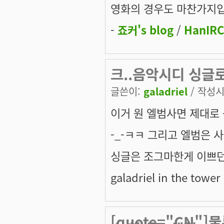
영화의 경우도 마찬가지입
-
죠커's blog
/
HanIRC
크..음악시디 싱글
글쓴이:
galadriel
/ 작성시간
이거 원 엘범사면 제대로 
-_-ㅋㅋ 그리고 엘범은 사
싱글은 조그마한게 이쁘던
galadriel in the tower 
[quote="CN"