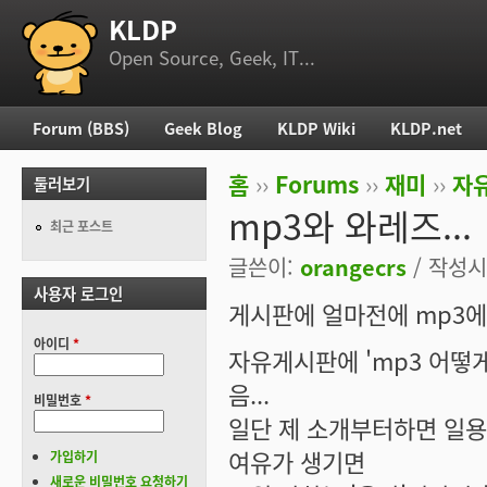
KLDP
부 메뉴
Open Source, Geek, IT...
Forum (BBS)
Geek Blog
KLDP Wiki
KLDP.net
주 메뉴
홈
››
Forums
››
재미
››
자
둘러보기
현재 위치
mp3와 와레즈...
최근 포스트
글쓴이:
orangecrs
/ 작성시간
사용자 로그인
게시판에 얼마전에 mp3에
아이디
*
자유게시판에 'mp3 어떻게
음...
비밀번호
*
일단 제 소개부터하면 일용
여유가 생기면
가입하기
새로운 비밀번호 요청하기