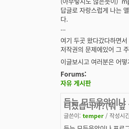
(아무렇지도 않은듯이) 'm
답글로 자랑스럽게 나는 
다.
...
여기 두곳 왔다갔다하면서 
저작권의 문제에있어 그 주체
이글보시고 여러분은 어떻게
Forums:
자유 게시판
듣는 모든음악이나
니겠습니까?(뭐 앞
글쓴이:
temper
/ 작성시간:
듣는 모든음악이나 프로