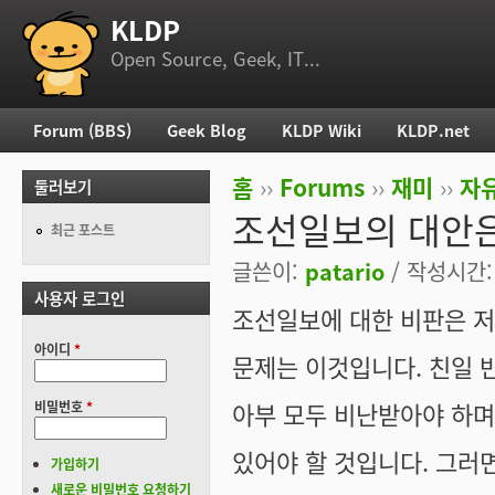
KLDP
부 메뉴
Open Source, Geek, IT...
Forum (BBS)
Geek Blog
KLDP Wiki
KLDP.net
주 메뉴
홈
››
Forums
››
재미
››
자
둘러보기
현재 위치
조선일보의 대안은
최근 포스트
글쓴이:
patario
/ 작성시간: 월
사용자 로그인
조선일보에 대한 비판은 저
아이디
*
문제는 이것입니다. 친일 
아부 모두 비난받아야 하며
비밀번호
*
있어야 할 것입니다. 그러
가입하기
새로운 비밀번호 요청하기