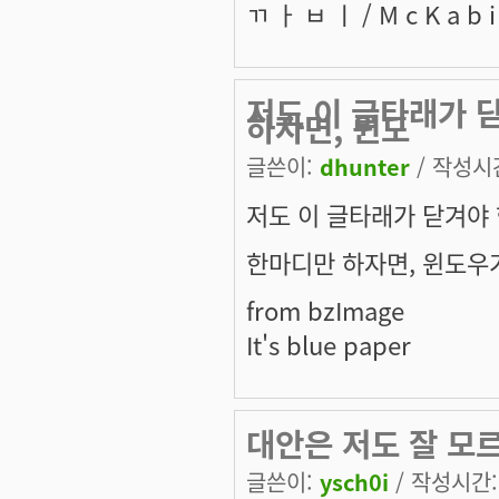
ㄲ ㅏ ㅂ ㅣ / M c K a b i /
저도 이 글타래가 
하자면, 윈도
글쓴이:
dhunter
/ 작성시간:
저도 이 글타래가 닫겨야
한마디만 하자면, 윈도우
from bzImage
It's blue paper
대안은 저도 잘 모르
글쓴이:
ysch0i
/ 작성시간: 