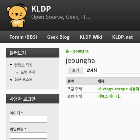
KLDP
부 메뉴
Open Source, Geek, IT...
Forum (BBS)
Geek Blog
KLDP Wiki
KLDP.net
주 메뉴
홈
››
jeoungha
둘러보기
현재 위치
jeoungha
컨텐츠 작성
보기
발자취
기본탭
포럼 주제
(활성탭)
최근 포스트
종류
제목
포럼 주제
vi+ctags+cscope 사용에
포럼 주제
리눅스 에디터..
사용자 로그인
아이디
*
비밀번호
*