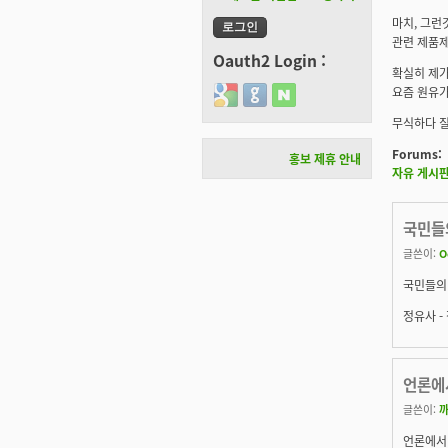
마치, 그런
관련 제품제
Oauth2 Login :
확실히 제가
요즘 원유가
Login with Google
Login with GitHub
Login with Naver
무식하다 질타
Forums:
홍보 제휴 안내
자유 게시
국민들
글쓴이:
O
국민들의
정유사 -
언론에서
글쓴이:
언론에서 