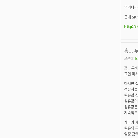
우리나라
근데 SK
http://
흠...
글쓴이:
k
흠... 
그건 미처
하지만 
정유사들
원유값 
원유값이
원유값은
지속적으
게다가 
원유의 
일정 금액