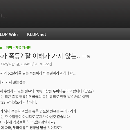
T...
LDP Wiki
KLDP.net
ms
››
재미
››
자유 게시판
치
가 폭등? 잘 이해가 가지 않는.. --a
/ 작성시간: 금, 2004/10/08 - 9:35오전
가가 52달러를 넘는 폭등이라서 큰일이라고 하네요...
해가 가지 않는것은..
 수입하고 있는 원유의 70%이상은 두바이유라고 합니다.(맞죠?)
는 최근 중동 원유산유국들의 증산 합의로 인해 약 0.8%가량이
 22 달러정도라고 합니다.
달러가 넘어 폭등하고 있는 뉴욕 인도분 원유는 우리나라가
는 주 수입원이 아니므로 문제가 아닌것 같습니다.
들 그렇게 걱정들을 하고 있는 것인가요?
에 따라, 두바이유도 영향을 받을 것이므로?