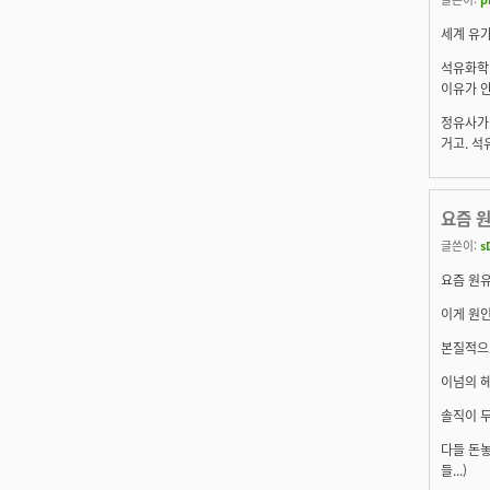
세계 유가
석유화학 
이유가 안
정유사가 
거고. 석
요즘 원
글쓴이:
s
요즘 원유
이게 원인
본질적으
이넘의 헤
솔직이 두
다들 돈놓
들...)