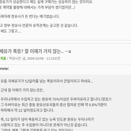
 원유가가 상승한다고 해도 실제 구매가는 상승하지 않는 것이지요.
로 계약할 물량에 대해서는 가격 부담이 생기겠지만...)
이래저래 정유사가 돈 번다는 얘기였습니다.
그리고 정부-정유사-언론의 유착관계는 공고한 것 같습니다.
제도 그렇고....
국제유가 폭등? 잘 이해가 가지 않는.. --a
서지훈
/ 작성시간: 금, 2004/10/08 - 11:33오전
rote:
요즘 국제유가가 52달러를 넘는 폭등이라서 큰일이라고 하네요...
근데 잘 이해가 가지 않는것은..
우리나라에서 수입하고 있는 원유의 70%이상은 두바이유라고 합니다.(맞죠?)
그 두바이유는 최근 중동 원유산유국들의 증산 합의로 인해 약 0.8%가량이
하락해서 약 22 달러정도라고 합니다.
즉, 52 달러가 넘어 폭등하고 있는 뉴욕 인도분 원유는 우리나라가
사용하고 있는 주 수입원이 아니므로 문제가 아닌것 같습니다.
그런데, 왜들 그렇게 걱정들을 하고 있는 것인가요?