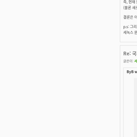
즉, 현재
(물론 새
결론은 
p.s: 
세녹스 문
Re: 
글쓴이:
ByB w