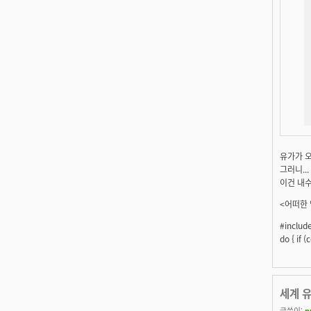
유가가 오
그러니..
이건 내
<어떠한 
#inclu
do { if 
세계 
글쓴이:
p