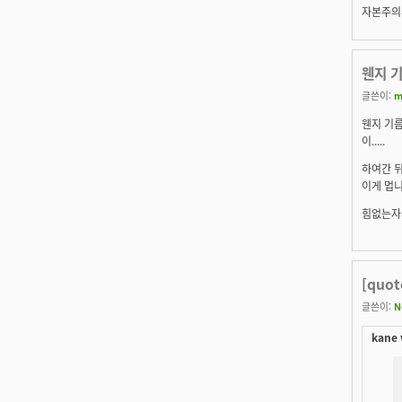
자본주의의
웬지 기
글쓴이:
m
웬지 기
이.....
하여간 뒤
이게 멉니
힘없는자
[quo
글쓴이:
N
kane 