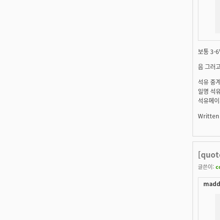
보통 3-
음 그러
석유 중계
일명 석유
석유메이저
Written
[quo
글쓴이:
c
maddi