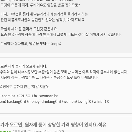
그것이 오름에 따라, 두바이유도 영향을 받을 것이므로?
마치, 그런것을 틈타 휘발유가격과 제품가격을 올리려고 하는
관련 제품제조사들의 농간인것 같다는 생각(?) 마저 드네요..
확실히 제가 잘 몰라서 그런것 같은데요.
요즘 원유가격의 상승에 따라 언론에서 그렇게 떠드는 것이 잘 이해가 가지 않습니다.
무식하다 질타말고, 답변을 부탁~~ :oops:
르면 세계 물가가 오르게 됩니다.
. 우리와 같이 내수시장보단 수출/입이 많은 쪼매난 나라는 아주 타격이 클수밖에 없습니다.
수시장이 작은 나리일수록 그 타격은 기하급수적으로 늘어 나게됩니다.
역경에도 굴하지 않는 '하양 지훈'>
de <com.h> <C2H5OH.h> <woman.h>
(com) hacking(); if (money) drinking(); if (women) loving(); } while (1);
유가가 오르면, 원자재 등에 상당한 가격 영향이 있지요.석유
rogcom
/ 작성시간: 금, 2004/10/08 - 1:19오후