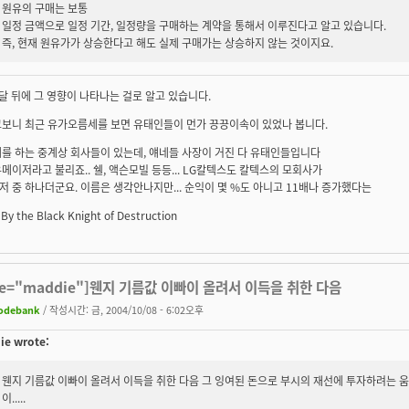
원유의 구매는 보통
일정 금액으로 일정 기간, 일정량을 구매하는 계약을 통해서 이루진다고 알고 있습니다.
즉, 현재 원유가가 상승한다고 해도 실제 구매가는 상승하지 않는 것이지요.
6달 뒤에 그 영향이 나타나는 걸로 알고 있습니다.
고보니 최근 유가오름세를 보면 유태인들이 먼가 끙끙이속이 있었나 봅니다.
를 하는 중계상 회사들이 있는데, 얘네들 사장이 거진 다 유태인들입니다
메이저라고 불리죠.. 쉘, 액슨모빌 등등... LG칼텍스도 칼텍스의 모회사가
 중 하나더군요. 이름은 생각안나지만... 순익이 몇 %도 아니고 11배나 증가했다는
 By the Black Knight of Destruction
te="maddie"]웬지 기름값 이빠이 올려서 이득을 취한 다음
odebank
/ 작성시간: 금, 2004/10/08 - 6:02오후
e wrote:
웬지 기름값 이빠이 올려서 이득을 취한 다음 그 잉여된 돈으로 부시의 재선에 투자하려는 
이.....