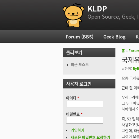
KLDP
부 메뉴
Open Source, Geek, I
Forum (BBS)
Geek Blog
K
주 메뉴
홈
››
Foru
둘러보기
현재 위
국제유
최근 포스트
글쓴이:
ByB
요즘 국제유
사용자 로그인
근데 잘 이
우리나라에서
아이디
*
그 두바이유
하락해서 약
비밀번호
*
즉, 52 
사용하고 있
가입하기
그런데, 왜
그것이 오름
새로운 비밀번호 요청하기