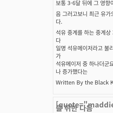
보통 3-6달 뒤에 그 영
음 그러고보니 최근 유가
다.
석유 중계를 하는 중계상
다
일명 석유메이저라고 불리죠
가
석유메이저 중 하나더군요.
나 증가했다는
Written By the Black 
[quote="mad
을 취한 다음