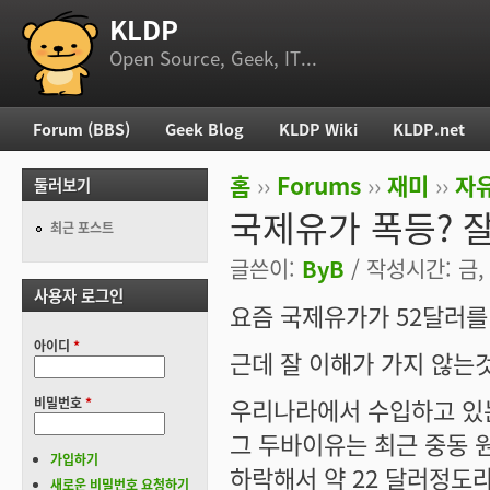
KLDP
부 메뉴
Open Source, Geek, IT...
Forum (BBS)
Geek Blog
KLDP Wiki
KLDP.net
주 메뉴
홈
››
Forums
››
재미
››
자
둘러보기
현재 위치
국제유가 폭등? 잘 
최근 포스트
글쓴이:
ByB
/ 작성시간: 금, 2
사용자 로그인
요즘 국제유가가 52달러를
아이디
*
근데 잘 이해가 가지 않는것
우리나라에서 수입하고 있는
비밀번호
*
그 두바이유는 최근 중동 
가입하기
하락해서 약 22 달러정도
새로운 비밀번호 요청하기