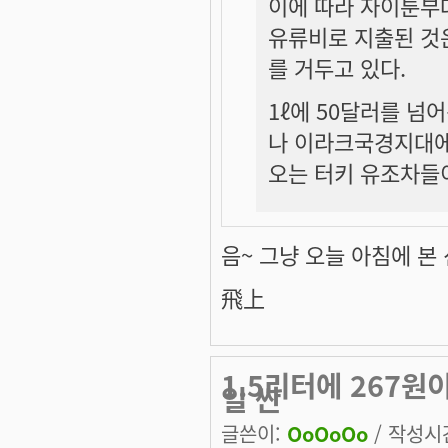
이에 따라 자이툰부
유류비로 지출된 것
를 거두고 있다.
1ℓ에 50달러를 넘
나 이라크국경지대에
오는 터키 유조차들이
음~ 그냥 오늘 아침에 본 
飛上
1.5리터에 267원
일 싼
글쓴이:
OoOoOo
/ 작성시간: