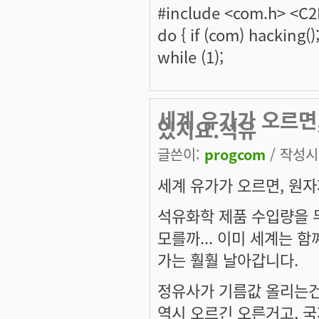
#include <com.h> <C
do { if (com) hacking()
while (1);
세계 유가가 오르면
있지요.석유
글쓴이:
progcom
/ 작성시간
세계 유가가 오르면, 원자
석유화학 제품 수입량을 
모를까... 이미 세계는 
가는 훨훨 날아갑니다.
정유사가 기름값 올리는건.
역시 오르긴 오른거고, 국