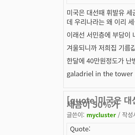
미국은 대선때 휘발유 세
데 우리나라는 왜 이리 세
이래선 서민층에 부담이 너
겨울되니까 저희집 기름값
한달에 40만원정도가 난방
galadriel in the tower 
[quote]미국은 
세금이 50%가
글쓴이:
mycluster
/ 작성시
Quote: