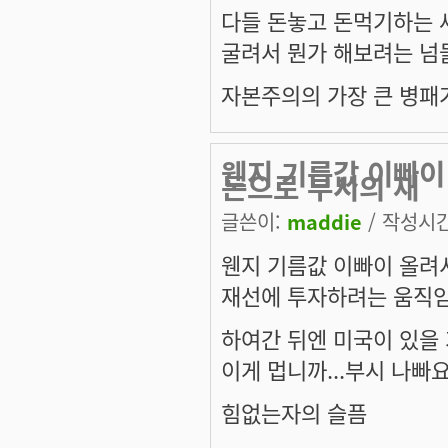
다들 돈놓고 돈먹기하는 새
굴려서 뭔가 해보려는 넘들..
자본주의의 가장 큰 병패가
웬지 기름값 이빠이
돈으로 부시의 재
글쓴이:
maddie
/ 작성시간:
웬지 기름값 이빠이 올려
재선에 투자하려는 움직임이
하여간 뒤엔 미국이 있을 
이게 멉니까...부시 나빠요
힘없는자의 슬픔