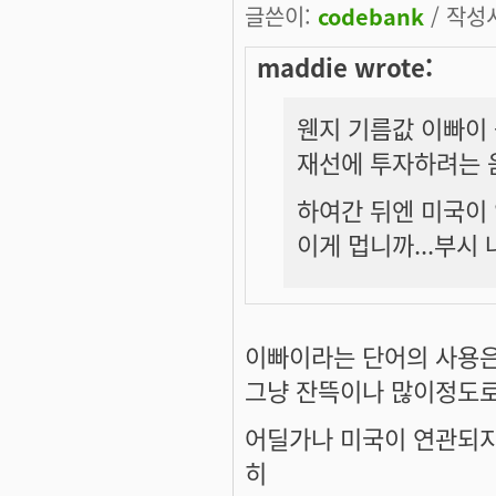
글쓴이:
codebank
/ 작성시
maddie wrote:
웬지 기름값 이빠이 
재선에 투자하려는 움
하여간 뒤엔 미국이 
이게 멉니까...부시 
이빠이
라는 단어의 사용은
그냥
잔뜩
이나
많이
정도로
어딜가나 미국이 연관되지 
히