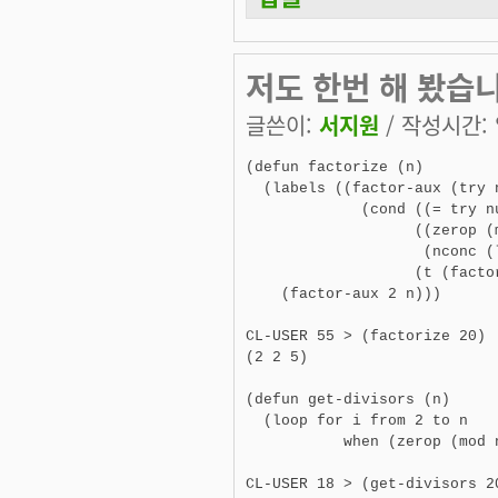
저도 한번 해 봤습니
글쓴이:
서지원
/ 작성시간: 일
(defun factorize (n)

  (labels ((factor-aux (try n
             (cond ((= try nu
                   ((zerop (m
                    (nconc (
                   (t (facto
    (factor-aux 2 n)))

CL-USER 55 > (factorize 20)

(2 2 5)

(defun get-divisors (n)

  (loop for i from 2 to n

           when (zerop (mod n
CL-USER 18 > (get-divisors 20