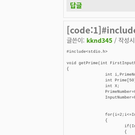
답글
[code:1]#includ
글쓴이:
kknd345
/ 작성시간
#include<stdio.h>

void getPrime(int FirstIn
{

		int i,PrimeNumber,InputNumber;

		int Prime[50];/*소인수가 50개가 넘으면 []안의 숫자를 알맞게 올려주심 됩니다*/

		int X;

		PrimeNumber=0;

		InputNumber=FirstInputNumber;

		for(i=2;i<=InputNumber;i++)

		{

			if(InputNumber%i==0)

			{
