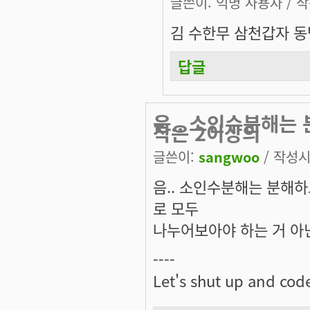
글쓴이:
익명 사용자
/ 작
김 수한무 삼천갑자 
답글
음.. 소인수분해는 
작은 2이상의
글쓴이:
sangwoo
/ 작성시간
음.. 소인수분해는 분해하고
로 모두
나누어보아야 하는 거 아
----
Let's shut up and cod