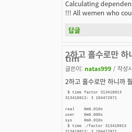
Calculating dependen
!!! All wemen who cou
답글
2하고 홀수로만 하니
tim
글쓴이:
natas999
/ 작성시간
2하고 홀수로만 하니까 
 $ time factor 313418913

313418913: 3 104472971

real    0m0.010s

user    0m0.000s

sys     0m0.010s

 $ time ./factor 313418913

313418913: 3 104472971
