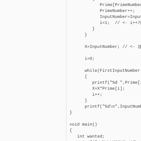
            Prime[PrimeNumber
            PrimeNumber++; 

            InputNumber=Input
            i=1;  // <- 
         } 

      } 

      X=InputNumber; // <
      i=0; 

      while(FirstInputNumber!
      { 

         printf("%d ",Prime[i
         X=X*Prime[i]; 

         i++; 

      }

      printf("%d\n",Inpu
} 

void main() 

{ 

   int wanted; 
