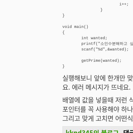
			i++;

		}

}

void main()

{

	int wanted;

	printf("소인수분해하고 싶은 수를 입력하시오\n");

	scanf("%d",&wanted);

	getPrime(wanted);

}
실행해보니 앞에 한개만 맞고
요. 에러 메시지가 뜨네요.
배열에 값을 넣을때 저런 
포인터를 꼭 사용해야 하나
그리고 맞게 고치면 어떤
kknd345의 블로그
댓