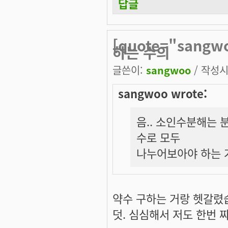
답글
[quote="san
하는 수의
글쓴이:
sangwoo
/ 작성시간
sangwoo wrote:
음.. 소인수분해는 분
수로 모두
나누어보아야 하는 
약수 구하는 거랑 헷갈렸습니
덧. 심심해서 저도 한번 