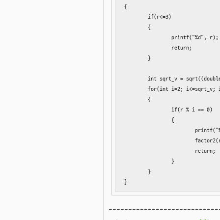
{

	if(r<=3)

	{

		printf("%d", r);

		return;

	}

	int sqrt_v = sqrt((double)r);

	for(int i=2; i<=sqrt_v; i++)

	{

		if(r % i == 0)

		{

			printf("%d*", i);

			factor2(r/i);

			return;

		}

	}

}
----------------------------