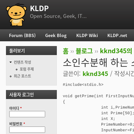
KLDP
부 메뉴
Open Source, Geek, IT...
Forum (BBS)
Geek Blog
KLDP Wiki
KLDP.net
주 메뉴
홈
››
블로그
››
kknd345의
둘러보기
현재 위치
소인수분해 하는 
컨텐츠 작성
포럼 주제
글쓴이:
kknd345
/ 작성시간:
최근 포스트
#include<stdio.h>

사용자 로그인
void getPrime(int FirstInp
{

		int i,PrimeNumber,InputNumber;

아이디
*
		int Prime[50];

		int X;

비밀번호
*
		PrimeNumber=0;

		InputNumber=FirstInputNumber;
