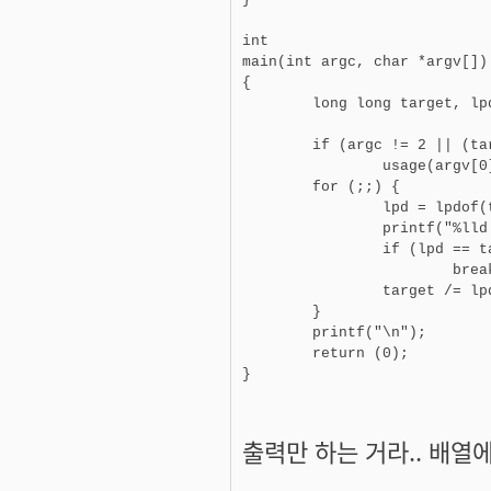
int

main(int argc, char *argv[])

{

        long long target, lpd
        if (argc != 2 || (ta
                usage(argv[0]
        for (;;) {

                lpd = lpdof(t
                printf("%lld 
                if (lpd == ta
                        break
                target /= lpd
        }

        printf("\n");

        return (0);

출력만 하는 거라.. 배열