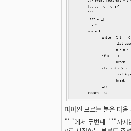
	>>> print factors(2 * 2 * 17 * 17 * 17)

	[2, 2, 17, 17, 17]

	"""

        list = []

        i = 2

        while 1:

                while n % i == 0:
                        list.appe
                        n = n / i
                if n == 1:

                        break

                elif i * i > n: 
                        list.app
                        break

                i++

        return list
파이썬 모르는 분은 다음 세
"""에서 두번째 """까지
#로 시작하는 부분도 주석