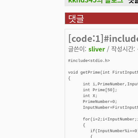
댓글
[code:1]#includ
글쓴이:
sliver
/ 작성시간: 목
#include<stdio.h> 

void getPrime(int FirstInputN
{ 

      int i,PrimeNumber,Input
      int Prime[50]; 

      int X; 

      PrimeNumber=0; 

      InputNumber=FirstInputN
      for(i=2;i<InputNumber;i
      { 

         if(InputNumber%i==0)
         { 
