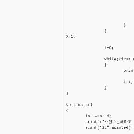
				Prime[PrimeNumber]=
				PrimeNumber+
				InputNumber=InputNumber
				i=1
			}

		}

X=1;

		i=0;

		while(FirstInputNumber!=X)

		{

			printf("%d ",Prime[i]);

				X=X*Prime[i
			i++;

		}

}

void main()

{

	int wanted;

	printf("소인수분해하고 싶은 수를 입력하시오\n");

	scanf("%d",&wanted);
