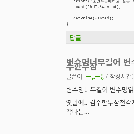
   printf("소인수분해하고 싶은 
   scanf("%d",&wanted); 

   getPrime(wanted); 

답글
변수명너무길어 변수명
수한무삼
글쓴이:
ㅡ,.ㅡ;;
/ 작성시간: 목
변수명너무길어 변수명읽다 
옛날에.. 김수한무삼천각자
각나는...
----------------------------