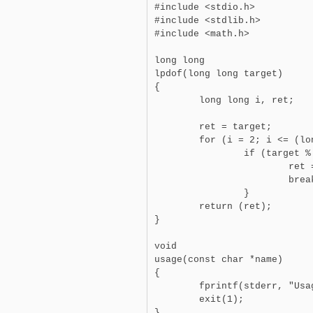
#include <stdio.h>

#include <stdlib.h>

#include <math.h>

long long

lpdof(long long target)

{

        long long i, ret;

        ret = target;

        for (i = 2; i <= (lo
                if (target % 
                        ret =
                        break
                }

        return (ret);

}

void

usage(const char *name)

{

        fprintf(stderr, "Usa
        exit(1);

}
