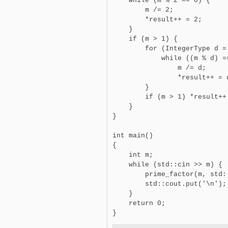
    while (m % 2 == 0) {

        m /= 2;

        *result++ = 2;

    }

    if (m > 1) {

        for (IntegerType d =
            while ((m % d) ==
                m /= d;

                *result++ = d
        }

        if (m > 1) *result++ 
    }

}

int main()

{

    int m;

    while (std::cin >> m) {

        prime_factor(m, std:
        std::cout.put('\n');

    }

    return 0;
