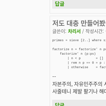
답글
저도 대충 만들어봤
글쓴이:
차리서
/ 작성시간: 금
primes = sieve [2..] where s
factorize n = factorize' n pr
    factorize' n (p:ps)

        | n < p        = []

        | rem n p == 0 = p :
        | otherwise    = fac
--
자본주의, 자유민주주의 
사줄테니 제발 팔기나 해다
답글