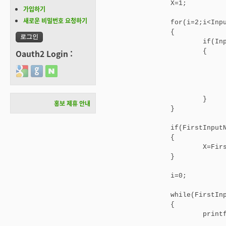
		X=1;

가입하기
새로운 비밀번호 요청하기
		for(i=2;i<InputNumber;i++)

		{

			if(InputNumber%i==0)

			{

Oauth2 Login :
				Prime[PrimeNumber]=i
Login with Google
Login with GitHub
Login with Naver
				PrimeNumber++
				InputNumber=InputNumber/
				i=2;
			}

홍보 제휴 안내
		}

		if(FirstInputNumber==InputNumber) // 소수는 그 자체가 소인수이다. 

		{								  // for식에 해당 사항이 없어서 따로 지정

			X=FirstInputNumber;

		}

		i=0;

		while(FirstInputNumber!=X)

		{

			printf("%d ",Prime[i]);

				X=X*Prime[i]