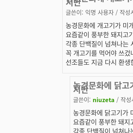
지만
글쓴이:
익명 사용자
/ 작성시
농경문화에 개고기가 미개
요즘같이 풍부한 돼지고기
각종 단백질이 넘쳐나는 
꼭 개고기를 먹어야 쓰겄
선조들도 지금 다시 환생
농경문화에 닭고
지만
글쓴이:
niuzeta
/ 작성시
농경문화에 닭고기가 미
요즘같이 풍부한 돼지
각종 단백질이 넘쳐나