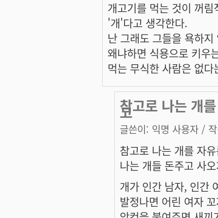
개고기를 먹는 것이 꺼림
'개'다고 생각한다.
난 그래도 그들을 욕하지 
왜냐하면 식용으로 키우는
먹는 무식한 사람은 없다
참고로 나는 개를
고
글쓴이:
익명 사용자
/ 작
참고로 나는 개를 자유
나는 개들 돈주고 사오
개가 인간 남자, 인간 
발정나면 어린 여자 
암컷을 붙여주면 새끼가