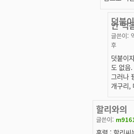
덧붙이
안 먹음
글쓴이:
후
덧붙이자면
도 없음.
그러나 
개구리,
할리와의
글쓴이:
m916
홍렬 : 할리씨