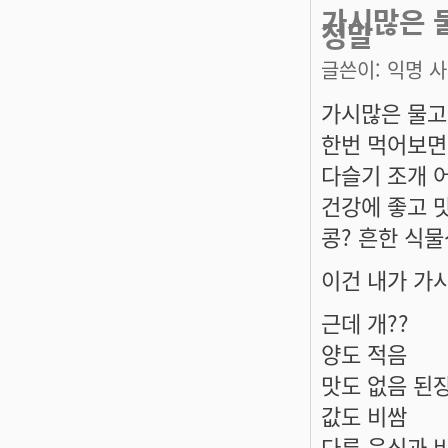
가시많은 
정말
글쓴이:
익명 
가시많은 물고
한번 먹어보면
다슬기 조개 
건강에 좋고 
콩? 흔한 식
이건 내가 가
근데 개??
양도 적음
맛도 없음 된
값도 비쌈
다른 음식과 