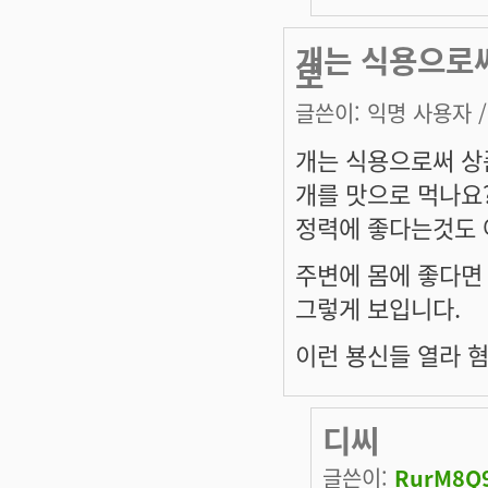
개는 식용으로써
로
글쓴이:
익명 사용자
/
개는 식용으로써 상
개를 맛으로 먹나요
정력에 좋다는것도 
주변에 몸에 좋다면
그렇게 보입니다.
이런 뵹신들 열라 
디씨
글쓴이:
RurM8Q