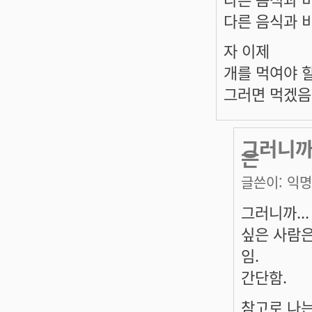
다른 음식과 
자 이제
개를 먹여야 할
그러면 먹겠음
그러니까.
은
글쓴이:
익명
그러니까..
싶은 사람은
임.
간단함.
참고로 나는