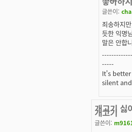
좋아하
글쓴이:
cha
죄송하지만
듯한 익명
말은 안합니
------------
-----
It's bette
silent an
개고기 싫
개고기
글쓴이:
m916