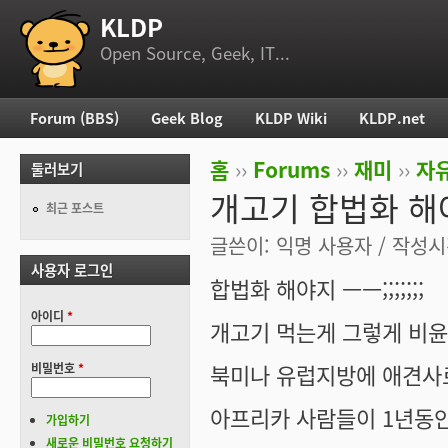
KLDP
부 메뉴
Open Source, Geek, IT...
Forum (BBS)
Geek Blog
KLDP Wiki
KLDP.net
주 메뉴
홈
››
Forums
››
재미
››
자
둘러보기
현재 위치
개고기 합법화 해
최근 포스트
글쓴이:
익명 사용자
/ 작성시간
사용자 로그인
합법화 해야지 ㅡㅡ;;;;;;;
아이디
*
개고기 먹는게 그렇게 비
북미나 유럽지방에 애견사
비밀번호
*
아프리카 사람들이 1년동안
가입하기
새로운 비밀번호 요청하기