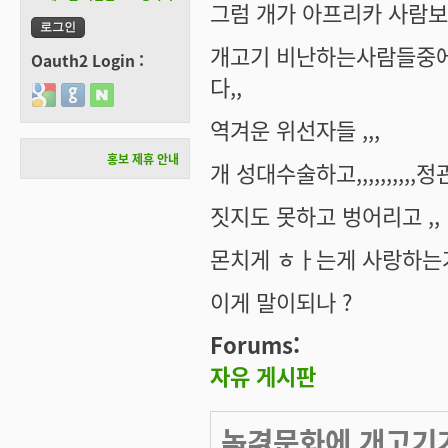
그럼 개가 아프리카 사람보
개고기 비난하는사람들중에
Oauth2 Login :
다,,
Login with Google
Login with GitHub
Login with Naver
역겨운 위선자들 ,,,
홍보 제휴 안내
개 성대수술하고,,,,,,,,,
짓지도 못하고 벙어리고 ,,
몬치게 ㅎㅏ는게 사랑하는거란
이게 말이되나 ?
Forums:
자유 게시판
농경문화에 개고기가