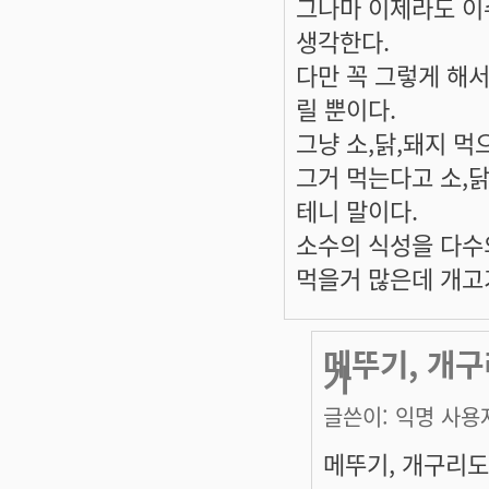
그나마 이제라도 이
생각한다.
다만 꼭 그렇게 해
릴 뿐이다.
그냥 소,닭,돼지 먹
그거 먹는다고 소,
테니 말이다.
소수의 식성을 다수
먹을거 많은데 개고
메뚜기, 개구
가
글쓴이:
익명 사용
메뚜기, 개구리도 