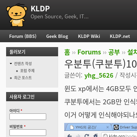
KLDP
부 메뉴
Open Source, Geek, IT...
Forum (BBS)
Geek Blog
KLDP Wiki
KLDP.net
주 메뉴
홈
››
Forums
››
공부
››
설치
둘러보기
현재 위치
우분투(쿠분투)10
컨텐츠 작성
포럼 주제
글쓴이:
yhg_5626
/ 작성시간
최근 포스트
윈도 xp에서는 4GB모두
사용자 로그인
쿠분투에서는 2GB만 인
아이디
*
이거 어떻게 인식해야되나요 
비밀번호
*