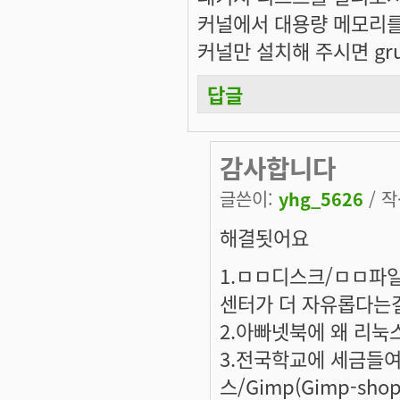
커널에서 대용량 메모리를 
커널만 설치해 주시면 gru
답글
감사합니다
글쓴이:
yhg_5626
/ 작
해결됫어요
1.ㅁㅁ디스크/ㅁㅁ파
센터가 더 자유롭다는
2.아빠넷북에 왜 리눅
3.전국학교에 세금들
스/Gimp(Gimp-sh