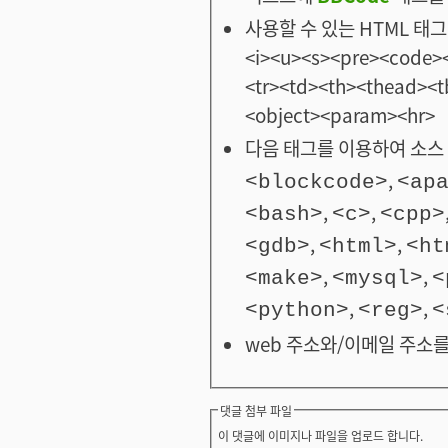
사용할 수 있는 HTML 태그: <
<i><u><s><pre><code><
<tr><td><th><thead>
<object><param><hr>
다음 태그를 이용하여 소스 
,
<blockcode>
<ap
,
,
<bash>
<c>
<cpp>
,
,
<gdb>
<html>
<ht
,
,
<make>
<mysql>
<
,
,
<python>
<reg>
<
web 주소와/이메일 주소를
댓글 첨부 파일
이 댓글에 이미지나 파일을 업로드 합니다.