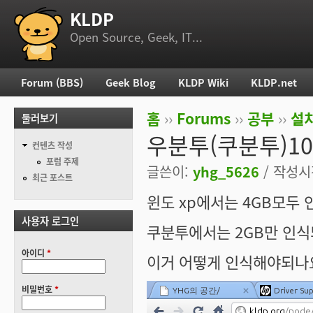
KLDP
부 메뉴
Open Source, Geek, IT...
Forum (BBS)
Geek Blog
KLDP Wiki
KLDP.net
주 메뉴
홈
››
Forums
››
공부
››
설치
둘러보기
현재 위치
우분투(쿠분투)10
컨텐츠 작성
포럼 주제
글쓴이:
yhg_5626
/ 작성시간
최근 포스트
윈도 xp에서는 4GB모두
사용자 로그인
쿠분투에서는 2GB만 인
아이디
*
이거 어떻게 인식해야되나요 
비밀번호
*