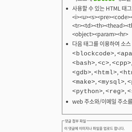
사용할 수 있는 HTML 태그: <
<i><u><s><pre><code><
<tr><td><th><thead>
<object><param><hr>
다음 태그를 이용하여 소스 
,
<blockcode>
<ap
,
,
<bash>
<c>
<cpp>
,
,
<gdb>
<html>
<ht
,
,
<make>
<mysql>
<
,
,
<python>
<reg>
<
web 주소와/이메일 주소를
댓글 첨부 파일
이 댓글에 이미지나 파일을 업로드 합니다.