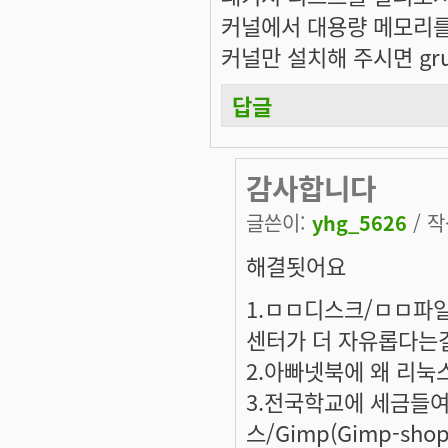
커널에서 대용량 메모리를 
커널만 설치해 주시면 gru
답글
감사합니다
글쓴이:
yhg_5626
/ 작
해결됫어요
1.ㅁㅁ디스크/ㅁㅁ파
센터가 더 자유롭다는
2.아빠넷북에 왜 리눅
3.전국학교에 세금들
스/Gimp(Gimp-sh