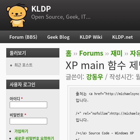
KLDP
부 메뉴
Open Source, Geek, IT...
Forum (BBS)
Geek Blog
KLDP Wiki
KLDP.net
주 메뉴
홈
››
Forums
››
재미
››
자
둘러보기
현재 위치
XP main 함수
최근 포스트
글쓴이:
강동우
/ 작성시간: 월,
사용자 로그인
출처는 <a href="http://michaelsync.n
아이디
*
입니다.

/*" rel="nofollow">http://michaels
비밀번호
*
입니다.

가입하기
/*</a> Source Code - Windows XP

새로운 비밀번호 요청하기
*/
