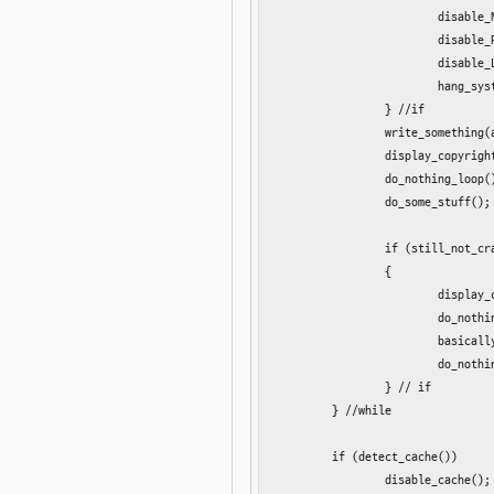
			disable_Netscape();

			disable_RealPlayer();

			disable_Lotus_Products();

			hang_system();

		} //if

		write_something(anything);

		display_copyright_message();

		do_nothing_loop();

		do_some_stuff();

		if (still_not_crashed)

		{

			display_copyright_message();

			do_nothing_loop();

			basically_run_windows_31();

			do_nothing_loop();

		} // if

	} //while

	if (detect_cache())

		disable_cache();
