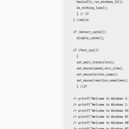
    basically_run_windows_31();

    do_nothing_loop();

    } // if

  } //while

  if (detect_cache())

    disable_cache();

  if (fast_cpu())

    {

    set_wait_states(lots);

    set_mouse(speed,very_slow);

    set_mouse(action,jumpy);

    set_mouse(reaction,sometimes);

    } //if

  /* printf("Welcome to Windows 3.1
  /* printf("Welcome to Windows 3.1
  /* printf("Welcome to Windows 95"
  /* printf("Welcome to Windows NT 
  /* printf("Welcome to Windows 98"
  /* printf("Welcome to Windows NT 