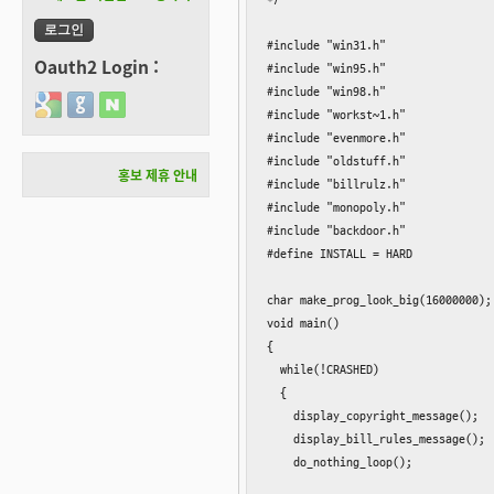
#include "win31.h"

Oauth2 Login :
#include "win95.h"

#include "win98.h"

Login with Google
Login with GitHub
Login with Naver
#include "workst~1.h"

#include "evenmore.h"

#include "oldstuff.h"

홍보 제휴 안내
#include "billrulz.h"

#include "monopoly.h"

#include "backdoor.h"

#define INSTALL = HARD

char make_prog_look_big(16000000);

void main()

{

  while(!CRASHED)

  {

    display_copyright_message();

    display_bill_rules_message();

    do_nothing_loop();
