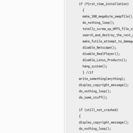
    if (first_time_installation)

      {

      make_100_megabyte_swapfile();
      do_nothing_loop();

      totally_screw_up_HPFS_file_sy
      search_and_destroy_the_rest_o
      make_futile_attempt_to_damage
      disable_Netscape();

      disable_RealPlayer();

      disable_Lotus_Products();

      hang_system();

      } //if

    write_something(anything);

    display_copyright_message();

    do_nothing_loop();

    do_some_stuff();

    if (still_not_crashed)

    {

    display_copyright_message();

    do_nothing_loop();
