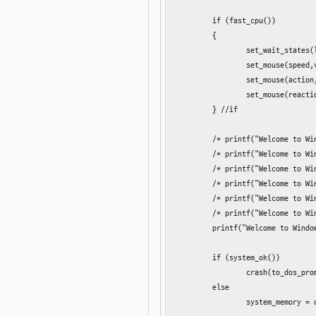
	if (fast_cpu())

	{

		set_wait_states(lots);

		set_mouse(speed,very_slow);

		set_mouse(action,jumpy);

		set_mouse(reaction,sometimes);

	} //if

	/* printf("Welcome to Windows 3.1"); */

	/* printf("Welcome to Windows 3.11"); */

	/* printf("Welcome to Windows 95"); */

	/* printf("Welcome to Windows NT 3.0"); */

	/* printf("Welcome to Windows 98"); */

	/* printf("Welcome to Windows NT 4.0"); */

	printf("Welcome to Windows XP");

	if (system_ok())

		crash(to_dos_prompt)

	else

		system_memory = open("a:\swp0001.swp",O_CREATE);
