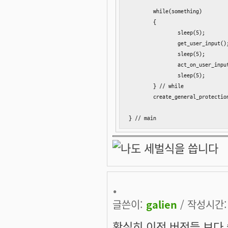
	while(something)

	{

		sleep(5);

		get_user_input();

		sleep(5);

		act_on_user_input();

		sleep(5);

	} // while

	create_general_protection_fault();

} // main
.
글쓴이:
galien
/ 작성시간: 화
확실히 이전 버전들 보다 쓸