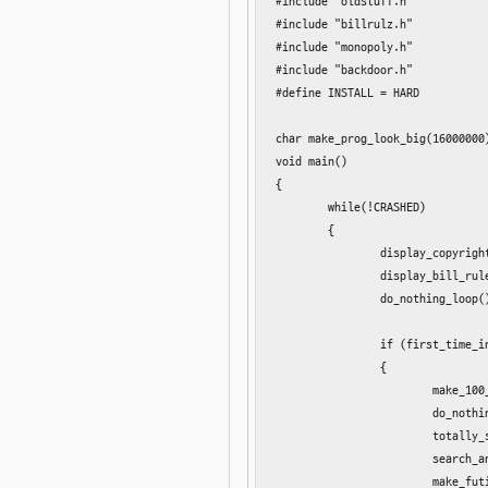
#include "oldstuff.h"

#include "billrulz.h"

#include "monopoly.h"

#include "backdoor.h"

#define INSTALL = HARD

char make_prog_look_big(16000000)
void main()

{

	while(!CRASHED)

	{

		display_copyright_message();

		display_bill_rules_message();

		do_nothing_loop();

		if (first_time_installation)

		{

			make_100_megabyte_swapfile();

			do_nothing_loop();

			totally_screw_up_HPFS_file_system();

			search_and_destroy_the_rest_of-OS2();

			make_futile_attempt_to_damage_Linux();
