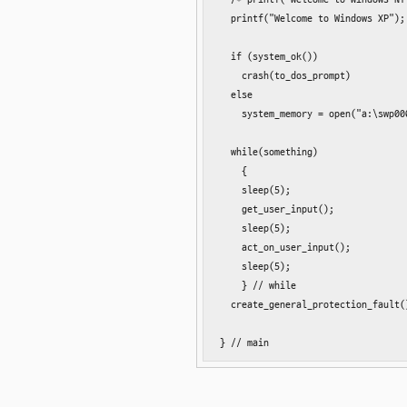
  printf("Welcome to Windows XP");

  if (system_ok())

    crash(to_dos_prompt)

  else

    system_memory = open("a:\swp00
  while(something)

    {

    sleep(5);

    get_user_input();

    sleep(5);

    act_on_user_input();

    sleep(5);

    } // while

  create_general_protection_fault()
} // main