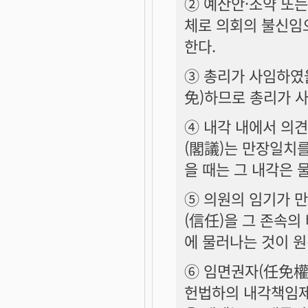
② 예산안·조약 또
체로 의회의 불신임
한다.
③ 총리가 사임하였
免)하므로 총리가 
④ 내각 내에서 의
(閣議)는 만장일치
을 때는 그 내각은 
⑤ 의원의 임기가 
(信任)을 그 존속
에 물러나는 것이 원
⑥ 임면권자(任免權
헌법하의 내각책임제