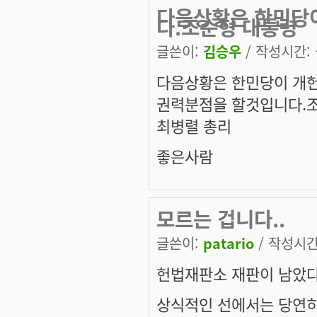
다음상황은 한민당
다.조순형 대통령
글쓴이:
김승우
/ 작성시간: 금
다음상황은 한민당이 개
권력분점을 할것입니다.
최병렬 총리
좋은사람
모르는 겁니다..
글쓴이:
patario
/ 작성시간: 
헌법재판소 재판이 남았다
상식적인 선에서는 당연히