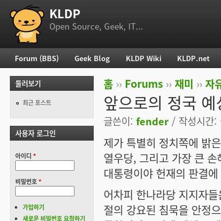
KLDP
부 메뉴
Open Source, Geek, IT...
Forum (BBS)
Geek Blog
KLDP Wiki
KLDP.net
주 메뉴
홈
››
Forums
››
재미
››
자
둘러보기
현재 위치
앞으로의 정국 예상
최근 포스트
글쓴이:
fender
/ 작성시간: 금
사용자 로그인
제가 특별히 정치쪽에 밝은
열우당, 그리고 가장 큰 
아이디
*
대통령이야 헌재의 판결에 
비밀번호
*
어차피 한나라당 지지자들은
절의 강요된 침묵을 안정으
가입하기
새로운 비밀번호 요청하기