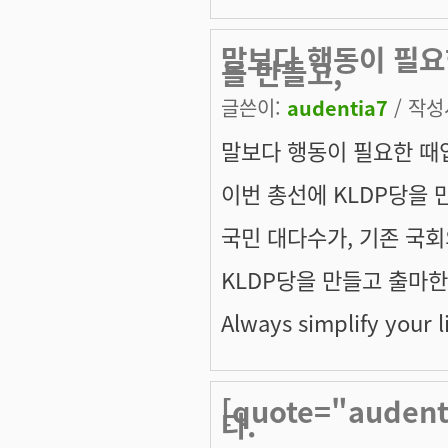
말보다 행동이 필요
을 만들고,
글쓴이:
audentia7
/ 작성시
말보다 행동이 필요한 때
이번 총선에 KLDP당을 
국민 대다수가, 기존 국
KLDP당을 만들고 출마
Always simplify your li
[quote="aude
다.