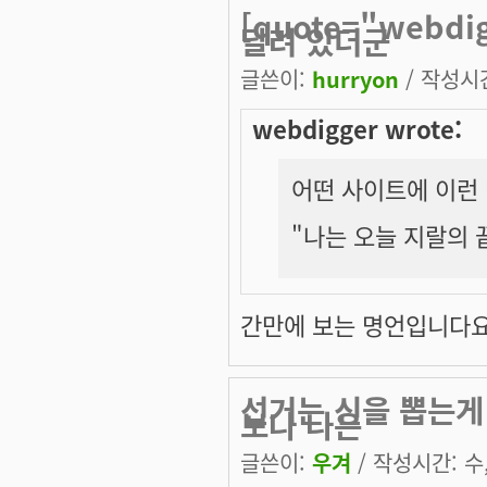
[quote="webd
달려 있더군
글쓴이:
hurryon
/ 작성시간:
webdigger wrote:
어떤 사이트에 이런 
"나는 오늘 지랄의 끝
간만에 보는 명언입니다요!
선거는 신을 뽑는게
보나 나은
글쓴이:
우겨
/ 작성시간: 수, 