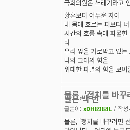
국회의원은 쓰레기라고 인
황혼보다 어두운 자여
내 몸에 흐르는 피보다 더
시간의 흐름 속에 파뭍힌
라
우리 앞을 가로막고 있는
나와 그대의 힘을
위대한 파멸의 힘을 보여
물론, '정치를 바꾸
말은 백 번
글쓴이:
sDH8988L
/ 작성시
물론, '정치를 바꾸려면 선
말입니다... 여기에 누구도 