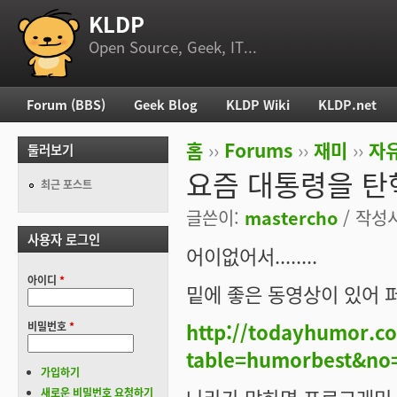
KLDP
부 메뉴
Open Source, Geek, IT...
Forum (BBS)
Geek Blog
KLDP Wiki
KLDP.net
주 메뉴
홈
››
Forums
››
재미
››
자
둘러보기
현재 위치
요즘 대통령을 탄
최근 포스트
글쓴이:
mastercho
/ 작성시간
사용자 로그인
어이없어서........
아이디
*
밑에 좋은 동영상이 있어 퍼왔
http://todayhumor.co
비밀번호
*
table=humorbest&no
가입하기
새로운 비밀번호 요청하기