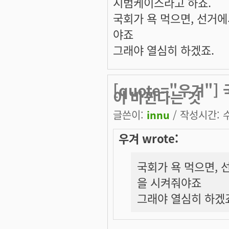
시범케이스라고 하죠.
국회가 욕 먹으면, 선거
야죠
그래야 열심히 하겠죠.
[quote="우겨"
이 바뀐다는 것
글쓴이:
innu
/ 작성시간: 수,
우겨 wrote:
국회가 욕 먹으면,
을 시켜줘야죠
그래야 열심히 하겠