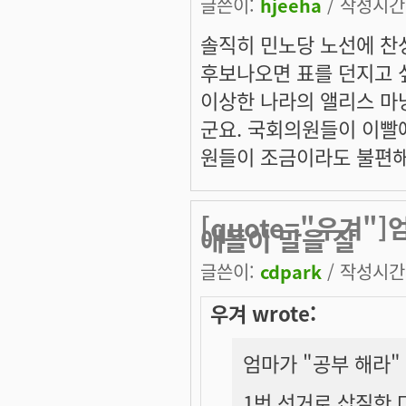
글쓴이:
hjeeha
/ 작성시간: 
솔직히 민노당 노선에 찬
후보나오면 표를 던지고 
이상한 나라의 앨리스 마
군요. 국회의원들이 이빨
원들이 조금이라도 불편해
[quote="우겨"
애들이 말을 잘
글쓴이:
cdpark
/ 작성시간: 
우겨 wrote:
엄마가 "공부 해라"
1번 선거로 삽질한