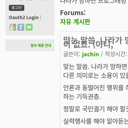
나라가 망하면 프로그래밍 
Forums:
Oauth2 Login :
자유 게시판
Login with Google
Login with GitHub
Login with Naver
맞는 말씀. 나라가
이 없죠. (아니,
홍보 제휴 안내
글쓴이:
jachin
/ 작성시간: 수
맞는 말씀. 나라가 망하면
다른 의미로는 소용이 있을
언론과 동떨어진 행위를 
하는 기득권층.
정말로 국민궐기 해야 할
실력행사를 해야 알아듣는