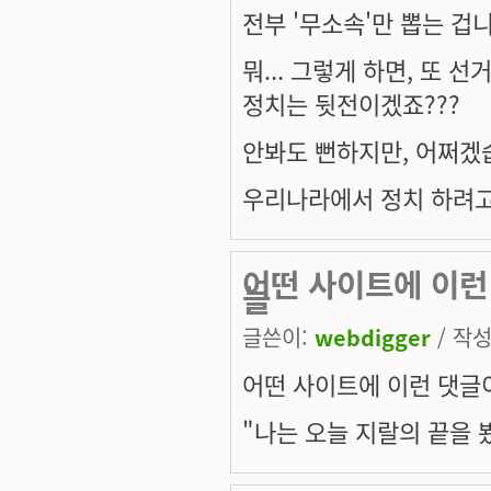
전부 '무소속'만 뽑는 겁니다
뭐... 그렇게 하면, 또 
정치는 뒷전이겠죠???
안봐도 뻔하지만, 어쩌겠습
우리나라에서 정치 하려고 
어떤 사이트에 이런 
늘
글쓴이:
webdigger
/ 작성
어떤 사이트에 이런 댓글
"나는 오늘 지랄의 끝을 봤