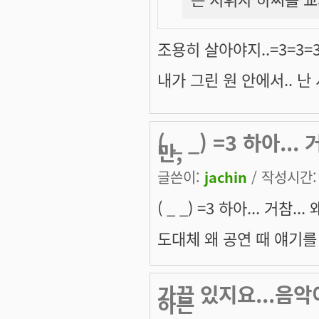
조용히 살아야지..=3=3=
내가 그린 원 안에서.. 난 
( _ _) =3 하아.
만,
글쓴이:
jachin
/ 작성시간: 수
( _ _) =3 하아... 거참
도대체 왜 공연 때 얘기를 했
가끔 있지요...음악
하는