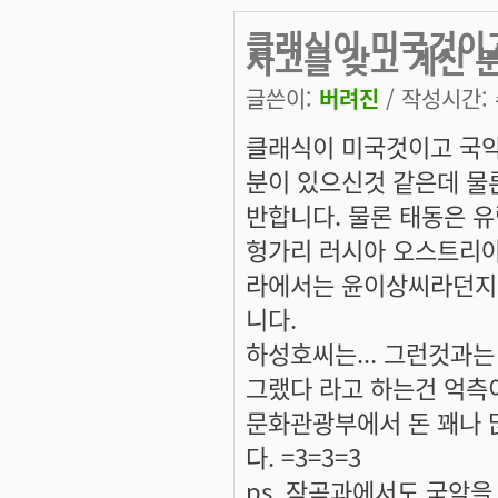
클래식이 미국것이고
사고를 갖고 계신 
글쓴이:
버려진
/ 작성시간: 수
클래식이 미국것이고 국악
분이 있으신것 같은데 물론
반합니다. 물론 태동은 유
헝가리 러시아 오스트리아
라에서는 윤이상씨라던지.
니다.
하성호씨는... 그런것과는
그랬다 라고 하는건 억측
문화관광부에서 돈 꽤나 
다. =3=3=3
ps. 작곡과에서도 국악을