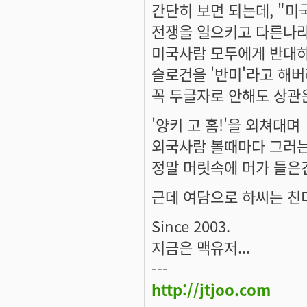
간단히 보면 되는데, "
전쟁을 일으키고 다른나라
미국사람 모두에게 반대하
슬로건을 '반미'라고 해
꼭 두글자로 안해도 상관은
'양키 고 홈!'을 외쳐대며
외국사람 볼때마다 그러는 
정말 머릿속에 머가 들은건지.
근데 여담으로 하씨는 친미가
Since 2003.
지금은 맥유저...
---
http://jtjoo.com