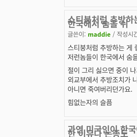
스티붕처럼 추방하
한국에서 숨을 쉬
글쓴이:
maddie
/ 작성시간:
스티붕처럼 추방하는 게 
저런놈들이 한국에서 숨을
절이 그리 싫으면 중이 
외교부에서 추방조치가 
아니면 죽여버리던가요.
힘없는자의 슬픔
과연 미국인이 한국
한 이유나 논증도