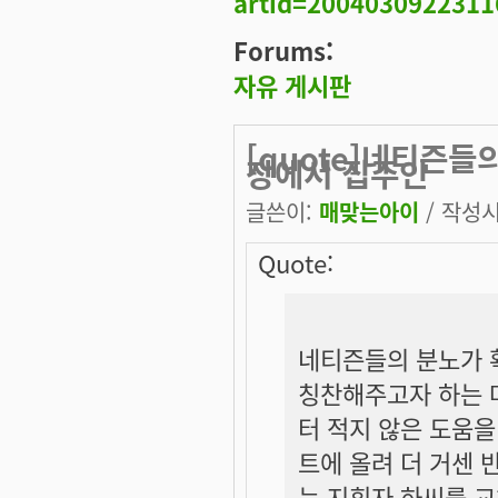
artid=200403092231
Forums:
자유 게시판
[quote]네티즌들
장에서 집주인
글쓴이:
매맞는아이
/ 작성시간
Quote:
네티즌들의 분노가 
칭찬해주고자 하는 
터 적지 않은 도움을
트에 올려 더 거센 
는 지휘자 하씨를 교