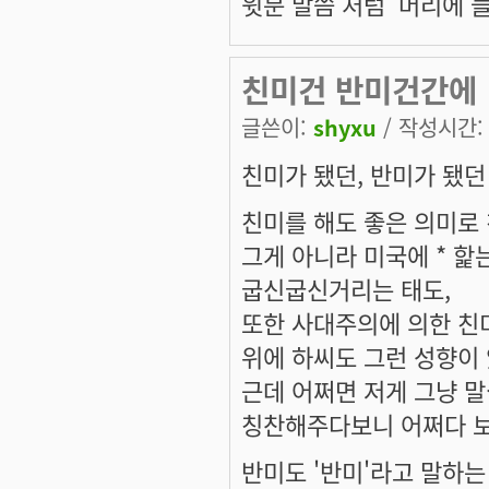
윗분 말씀 처럼 '머리에 
친미건 반미건간에
글쓴이:
shyxu
/ 작성시간: 수
친미가 됐던, 반미가 됐던
친미를 해도 좋은 의미로
그게 아니라 미국에 * 핥
굽신굽신거리는 태도,
또한 사대주의에 의한 친미
위에 하씨도 그런 성향이 
근데 어쩌면 저게 그냥 
칭찬해주다보니 어쩌다 보니
반미도 '반미'라고 말하는