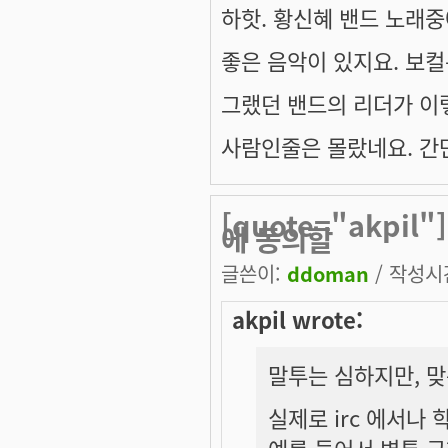
하핫. 황신혜 밴드 노래중
좋은 음악이 있지요. 보컬
그랬던 밴드의 리더가 이
사람인줄은 몰랐네요. 간만
[quote="akpi
에 동의할
글쓴이:
ddoman
/ 작성시간:
akpil wrote:
말투는 심하지만, 맞
실제로 irc 에서나 