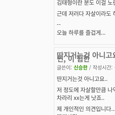
김태형이란 분도 이걸 노
근데 저러다 자살이라도 하면 
--
오늘 하루를 즐겁게...
딴지거는것 아니고요
면, 이 험한
글쓴이:
신승한
/ 작성시간: 금
딴지거는것 아니고요..
저 정도에 자살할만큼 나
차라리 xx는게 낫죠..
제 개인적인 의견입니다..