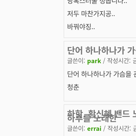
당혹스러울 정돕니다..
저두 마찬가지공..
바꿔야징..
단어 하나하나가 가
글쓴이:
park
/ 작성시간: 금,
단어 하나하나가 가슴을 
청춘
하핫. 황신혜 밴드
하루를 노래한
글쓴이:
errai
/ 작성시간: 금,