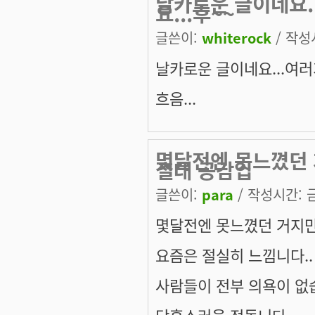
날카로운 글이네요.
요...후~~
글쓴이:
whiterock
/ 작성시
날카로운 글이네요...여러
흐음...
몇달전엔 못느꼈던 
절대 공감입
글쓴이:
para
/ 작성시간: 금,
몇달전엔 못느꼈던 거지만
요즘은 절실히 느낌니다..
사람들이 전부 의욕이 없습니다