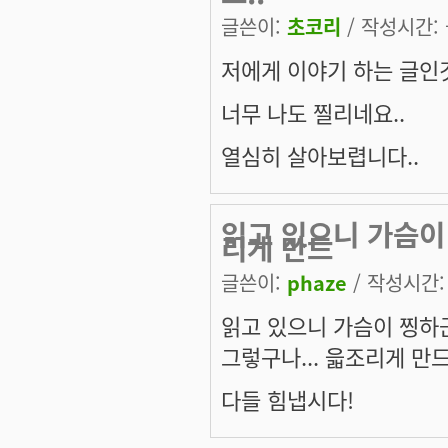
글쓴이:
초코리
/ 작성시간: 금
저에게 이야기 하는 글인것
너무 나도 찔리네요..
열심히 살아보렵니다..
읽고 있으니 가슴이 
리게 만드
글쓴이:
phaze
/ 작성시간: 금
읽고 있으니 가슴이 찡하
그렇구나... 읇조리게 만
다들 힘냅시다!