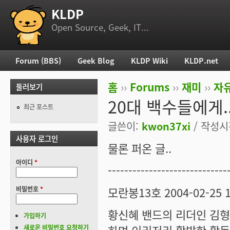
KLDP
부 메뉴
Open Source, Geek, IT...
Forum (BBS)
Geek Blog
KLDP Wiki
KLDP.net
주 메뉴
홈
››
Forums
››
재미
››
자
둘러보기
현재 위치
20대 백수들에게.
최근 포스트
글쓴이:
kwon37xi
/ 작성시간
사용자 로그인
물론 퍼온 글..
아이디
*
-----------------------------
모란봉13호 2004-02-25 19:2
비밀번호
*
황신혜 밴드의 리더인 김형
가입하기
새로운 비밀번호 요청하기