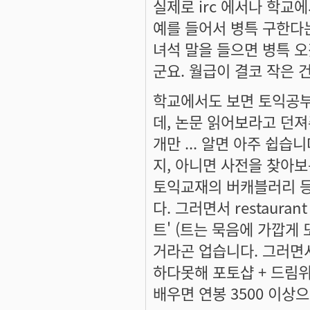
실제로 irc 에서나 학교에서
예를 들어서 병특 구한다는
녀석 말을 들으면 병특 
군요. 월급이 결코 작은 건
학교에서도 보면 토익공부들
데, 논문 읽어보라고 던져
개만 ... 알면 아주 쉽
지, 아니면 사전을 찾아보
토익교재의 버캐블러리 등
다. 그러면서 restaur
트' (트는 묵음에 가깝게 
거라곤 업습니다. 그러면서
하다못해 포토샵 + 드림위
배우면 연봉 3500 이상