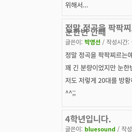
위해서...
정말 정곡을 팍팍찌
눈한번 안떼
글쓴이:
박영선
/ 작성시간: 금
정말 정곡을 팍팍찌르는얘
꽤 긴 분량이었지만 눈한
저도 저렇게 20대를 방황
^^;;
4학년입니다.
글쓴이:
bluesound
/ 작성시