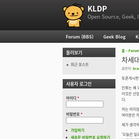
KLDP
부 메뉴
Open Source, Geek, I
Forum (BBS)
Geek Blog
K
주 메뉴
홈
››
Foru
둘러보기
현재 위
차세대 
최근 포스트
글쓴이:
bra
토론게시판에
사용자 로그인
인류는 꽤 
이것은 산업
아이디
*
다.
저는 머지않
비밀번호
*
여러분은 차
제가 생각하
가입하기
'오늘은 일
새로운 비밀번호 요청하기