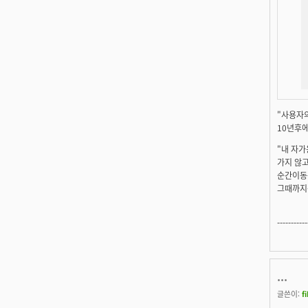
"사용자의
10년후에
"내 자가
가지 않
순간이동
그때까지는
-----------
...
글쓴이:
f