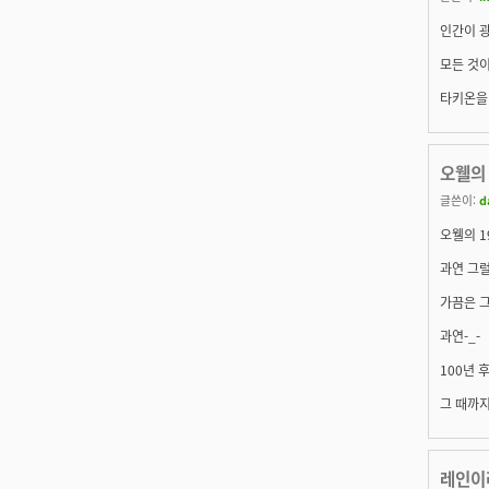
인간이 
모든 것이
타키온을 
오웰의 
글쓴이:
d
오웰의 1
과연 그럴
가끔은 그
과연-_-
100년 
그 때까지 
레인이