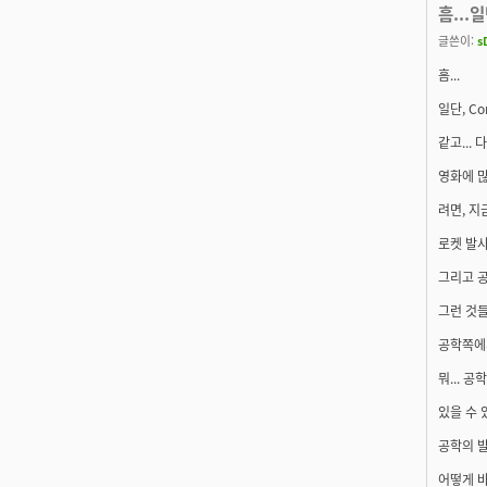
흠...
글쓴이:
s
흠...
일단, C
같고...
영화에 많
려면, 지
로켓 발사
그리고 공
그런 것들
공학쪽에서
뭐... 
있을 수 
공학의 발
어떻게 바