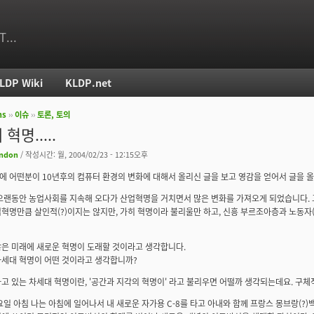
T...
LDP Wiki
KLDP.net
ms
››
이슈
››
토론, 토의
치
혁명.....
ndon
/ 작성시간: 월, 2004/02/23 - 12:15오후
 어떤분이 10년후의 컴퓨터 환경의 변화에 대해서 올리신 글을 보고 영감을 얻어서 글을 
오랜동안 농업사회를 지속해 오다가 산업혁명을 거치면서 많은 변화를 가져오게 되었습니다. 그리
혁명만큼 살인적(?)이지는 않지만, 가히 혁명이라 불리울만 하고, 신흥 부르조아층과 노동자
은 미래에 새로운 혁명이 도래할 것이라고 생각합니다.
세대 혁명이 어떤 것이라고 생각합니까?
고 있는 차세대 혁명이란, '공간과 지각의 혁명이' 라고 불리우면 어떨까 생각되는데요. 구체적으
요일 아침 나는 아침에 일어나서 내 새로운 자가용 C-8를 타고 아내와 함께 프랑스 몽브랑(?)백