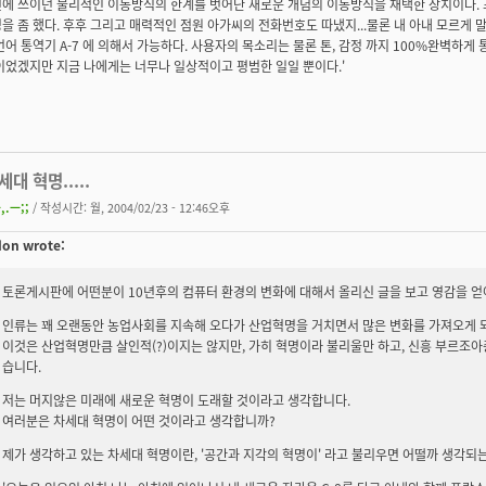
에 쓰이던 물리적인 이동방식의 한계를 벗어난 새로운 개념의 이동방식을 채택한 장치이다. 
을 좀 했다. 후후 그리고 매력적인 점원 아가씨의 전화번호도 따냈지...물론 내 아내 모르게 
언어 통역기 A-7 에 의해서 가능하다. 사용자의 목소리는 물론 톤, 감정 까지 100%완벽하게 
이었겠지만 지금 나에게는 너무나 일상적이고 평범한 일일 뿐이다.'
세대 혁명.....
,.ㅡ;;
/ 작성시간: 월, 2004/02/23 - 12:46오후
on wrote:
토론게시판에 어떤분이 10년후의 컴퓨터 환경의 변화에 대해서 올리신 글을 보고 영감을 얻
인류는 꽤 오랜동안 농업사회를 지속해 오다가 산업혁명을 거치면서 많은 변화를 가져오게 되었
이것은 산업혁명만큼 살인적(?)이지는 않지만, 가히 혁명이라 불리울만 하고, 신흥 부르조아
습니다.
저는 머지않은 미래에 새로운 혁명이 도래할 것이라고 생각합니다.
여러분은 차세대 혁명이 어떤 것이라고 생각합니까?
제가 생각하고 있는 차세대 혁명이란, '공간과 지각의 혁명이' 라고 불리우면 어떨까 생각되는데