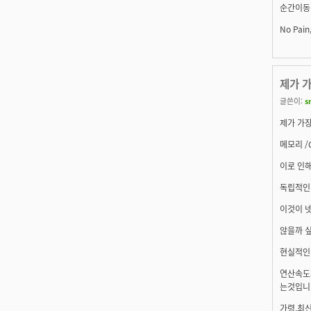
순간이동
No Pain
제가 
글쓴이:
s
제가 가
메모리 /
이로 인
독립적인
이것이 
않을까 
현실적인
연산속도
는것입니
가령,최