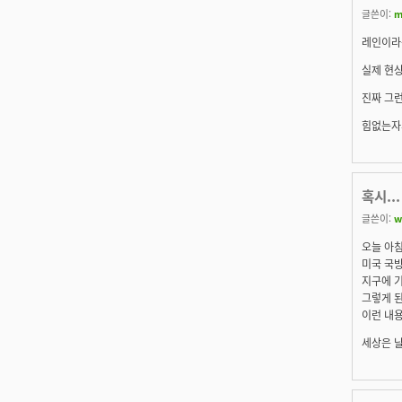
글쓴이:
m
레인이라는
실제 현상
진짜 그
힘없는자
혹시...
글쓴이:
w
오늘 아침
미국 국
지구에 기
그렇게 된
이런 내용
세상은 날