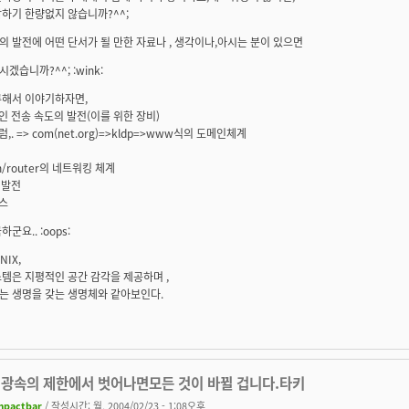
하기 한량없지 않습니까?^^;
 발전에 어떤 단서가 될 만한 자료나 , 생각이나,아시는 분이 있으면
겠습니까?^^; :wink:
류해서 이야기하자면,
인 전송 속도의 발전(이를 위한 장비)
,. => com(net.org)=>kldp=>www식의 도메인체계
ch/router의 네트워킹 체계
 발전
스
군요.. :oops:
UNIX,
템은 지평적인 공간 감각을 제공하며 ,
는 생명을 갖는 생명체와 같아보인다.
 광속의 제한에서 벗어나면모든 것이 바뀔 겁니다.타키
mpactbar
/ 작성시간: 월, 2004/02/23 - 1:08오후