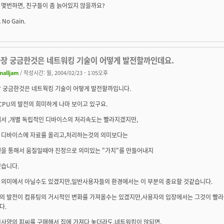
 몇번하면, 친구들이 좀 늙어있지 않을까요?
, No Gain.
가장 궁금한것은 네트워킹 기술이 어떻게 발전할까인데요.
malljam
/ 작성시간: 월, 2004/02/23 - 1:05오후
장 궁금한것은 네트웍킹 기술이 어떻게 발전할까입니다.
CPU의 발전의 희미하게 나마 보이고 있구요.
해서 ,개별 독립적인 디바이스의 처리속도는 빨라지겠지만,
 디바이스에 자료를 올리고,처리하는것의 의미보다는
넷을 통해서 움질일때야 진정으로 의미있는 "가치"를 만들어내지
싶습니다.
 의미에서 아닐수도 있겠지만,일반사용자들의 환경에서는 이 부분의 중요할 것같습니다.
의 발전이 컴퓨팅의 거시적인 변화를 가져올수는 있겠지만,사용자의 입장에서는 그것이 빨라
다.
신사양의 피씨를 구매해서 집에 가져다 놓더라도,네트워킹이 않되면,