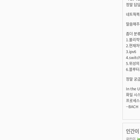
정말 답답
네트웍쪽의
말씀해주시
좀더 분
1.물리적
2.현재처럼
3.ipv6
4.swit
5.위성의
6.블루터
정말 궁금하
In the 
화일 시스
프로세스
--BACH
인간이
글쓴이:
i