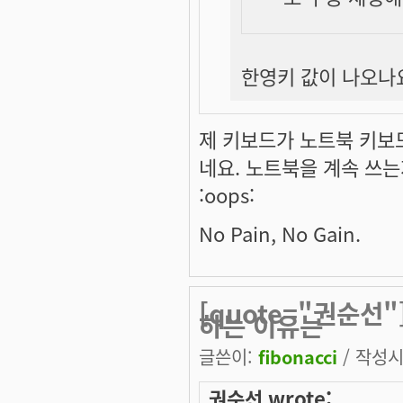
한영키 값이 나오나요
제 키보드가 노트북 키보
네요. 노트북을 계속 쓰
:oops:
No Pain, No Gain.
[quote="권순선"
하는 이유는
글쓴이:
fibonacci
/ 작성시간
권순선 wrote: