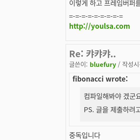
이렇게 하고 프레임버퍼를
=-=-=-=-=-=-=-=-=
http://youlsa.com
Re: 캬캬캬..
글쓴이:
bluefury
/ 작성시간
fibonacci wrote:
컴파일해봐야 겠군요.
PS. 글을 제출하려고 
중독입니다