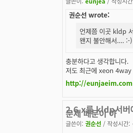
글쓴이:
eunjea
/ 작성시간: 
권순선 wrote:
언제쯤 이곳 kldp
왠지 불안해서.... :-)
충분하다고 생각합니다.
저도 최근에 xeon 4way
http://eunjaeim.com
2.6.x를 kldp
문제 때문이 아
글쓴이:
권순선
/ 작성시간: 목