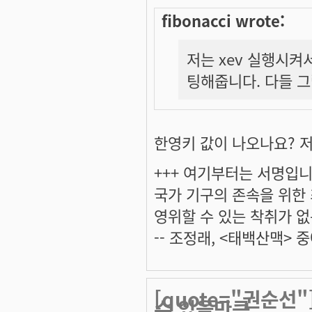
fibonacci wrote:
저는 xev 실행시켜
팅해줍니다. 다들 
한영키 값이 나오나요? 저
+++ 여기부터는 서명입니다
국가 기구의 존속을 위한
영위할 수 있는 착취가 없
-- 조정래, <태백산맥> 중
[quote="권순선
수 있을만큼