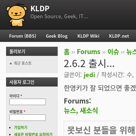
KLDP
부 메뉴
Open Source, Geek, IT...
Forum (BBS)
Geek Blog
KLDP Wiki
KLDP.net
주 메뉴
홈
››
Forums
››
이슈
››
뉴스
둘러보기
현재 위치
2.6.2 출시...
최근 포스트
글쓴이:
jedi
/ 작성시간: 수, 2
사용자 로그인
한영키가 잘 되었으면 좋겠습
아이디
*
Forums:
뉴스, 새소식
비밀번호
*
못보신 분들을 위해: [u
가입하기
새로운 비밀번호 요청하기