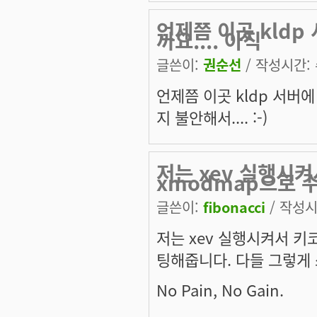
언제쯤 이곳 kld
까요.... 아직
글쓴이:
권순선
/ 작성시간: 수
언제쯤 이곳 kldp 서버에
지 불안해서.... :-)
저는 xev 실행시
xmodmap으로 
글쓴이:
fibonacci
/ 작성시간
저는 xev 실행시켜서 키
팅해줍니다. 다들 그렇게
No Pain, No Gain.