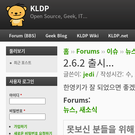
KLDP
부 메뉴
Open Source, Geek, IT...
Forum (BBS)
Geek Blog
KLDP Wiki
KLDP.net
주 메뉴
홈
››
Forums
››
이슈
››
뉴스
둘러보기
현재 위치
2.6.2 출시...
최근 포스트
글쓴이:
jedi
/ 작성시간: 수, 2
사용자 로그인
한영키가 잘 되었으면 좋겠습
아이디
*
Forums:
뉴스, 새소식
비밀번호
*
못보신 분들을 위해: [u
가입하기
새로운 비밀번호 요청하기