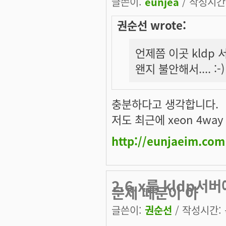
글쓴이:
eunjea
/ 작성시간: 
권순선 wrote:
언제쯤 이곳 kldp
왠지 불안해서.... :-)
충분하다고 생각합니다.
저도 최근에 xeon 4way
http://eunjaeim.com
2.6.x를 kldp
문제 때문이 아
글쓴이:
권순선
/ 작성시간: 목