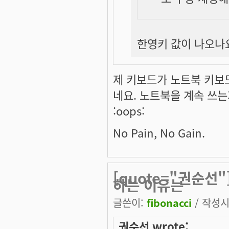
한영키 값이 나오나요
제 키보드가 노트북 키보
네요. 노트북을 계속 쓰
:oops:
No Pain, No Gain.
[quote="권순선"
하는 이유는
글쓴이:
fibonacci
/ 작성시간
권순선 wrote: