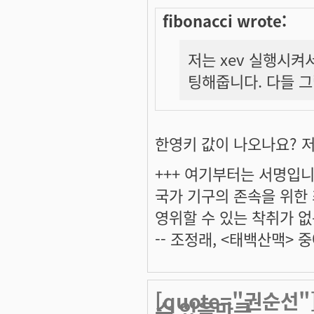
fibonacci wrote:
저는 xev 실행시켜
팅해줍니다. 다들 
한영키 값이 나오나요? 저
+++ 여기부터는 서명입니다
국가 기구의 존속을 위한
영위할 수 있는 착취가 없
-- 조정래, <태백산맥> 중
[quote="권순선
수 있을만큼