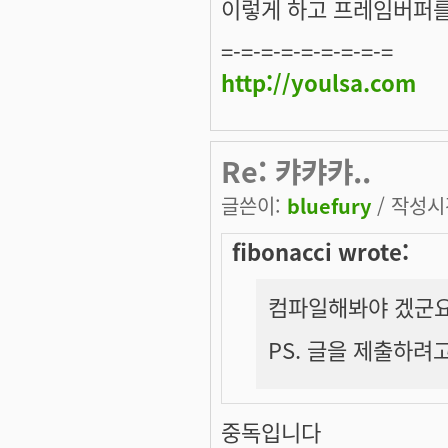
이렇게 하고 프레임버퍼를
=-=-=-=-=-=-=-=-=
http://youlsa.com
Re: 캬캬캬..
글쓴이:
bluefury
/ 작성시간
fibonacci wrote:
컴파일해봐야 겠군요.
PS. 글을 제출하려고 
중독입니다