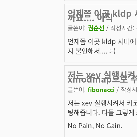
언제쯤 이곳 kld
까요.... 아직
글쓴이:
권순선
/ 작성시간: 수
언제쯤 이곳 kldp 서버에
지 불안해서.... :-)
저는 xev 실행시
xmodmap으로 
글쓴이:
fibonacci
/ 작성시간
저는 xev 실행시켜서 키
팅해줍니다. 다들 그렇게
No Pain, No Gain.