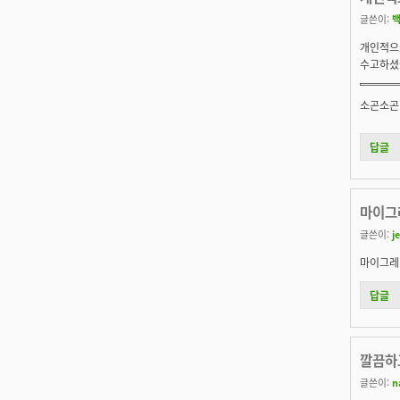
글쓴이:
개인적으
수고하셨
소곤소곤
답글
마이그
글쓴이:
j
마이그레
답글
깔끔하
글쓴이:
n