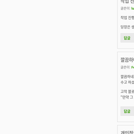
작업 
글쓴이:
lu
작업 진
당장은 생
답글
깔끔하
글쓴이:
F
깔끔하네
수고 하
고작 블로
"만약 그
답글
개인적