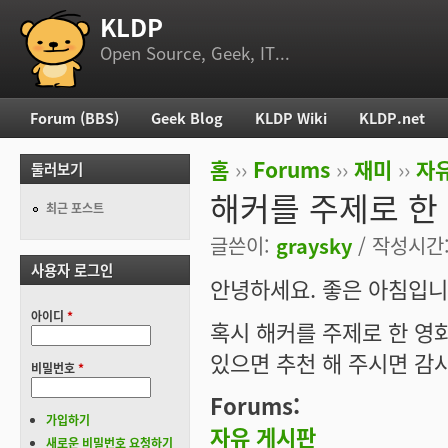
KLDP
부 메뉴
Open Source, Geek, IT...
Forum (BBS)
Geek Blog
KLDP Wiki
KLDP.net
주 메뉴
홈
››
Forums
››
재미
››
자
둘러보기
현재 위치
해커를 주제로 한
최근 포스트
글쓴이:
graysky
/ 작성시간: 
사용자 로그인
안녕하세요. 좋은 아침입니
아이디
*
혹시 해커를 주제로 한 영
있으면 추천 해 주시면 감사
비밀번호
*
Forums:
가입하기
자유 게시판
새로운 비밀번호 요청하기