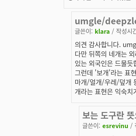
umgle/deep
글쓴이:
klara
/ 작성시간:
의견 감사합니다. umg
다만 뒤쪽의 네개는 외
있는 외국인은 드물듯
그런데 '보개'라는 표
마개/얼개/우레/덮개 
개라는 표현은 익숙치가
보는 도구란 뜻
글쓴이:
esrevinu
/ 