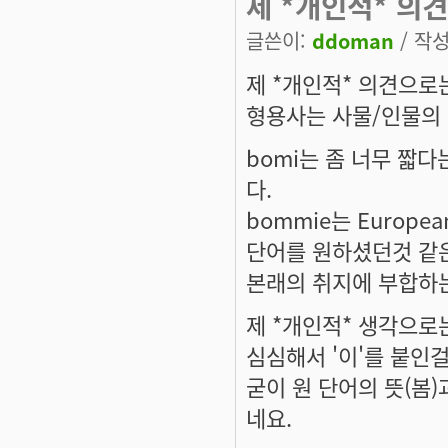
제 *개인적* 의
글쓴이:
ddoman
/ 작성
제 *개인적* 의견으로는
형용사는 사물/인물의 
bomi는 좀 너무 짧
다.
bommie는 Europe
단어를 원하셨던것 같
본래의 취지에 부합하
제 *개인적* 생각으로
심심해서 '이'를 붙인
굳이 원 단어의 뜻(봄
네요.