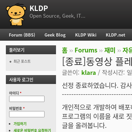
KLDP
부 메뉴
Open Source, Geek, IT...
Forum (BBS)
Geek Blog
KLDP Wiki
KLDP.net
주 메뉴
홈
››
Forums
››
재미
››
자
둘러보기
현재 위치
[종료]동영상 플
최근 포스트
글쓴이:
klara
/ 작성시간: 일, 
사용자 로그인
선정 종료하였습니다. 감사
-----------------------------
아이디
*
개인적으로 개발하여 배포
비밀번호
*
프로그램의 이름을 새로 
글을 올려봅니다.
가입하기
새로운 비밀번호 요청하기