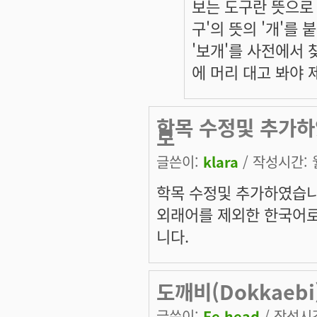
보는 도구란 뜻으로 
구'의 뜻의 '개'를 
'보개'를 사전에서 
에 머리 대고 봐야 
학목 수정및 추가하
로
글쓴이:
klara
/ 작성시간: 월,
학목 수정및 추가하였습니
외래어를 제외한 한국어로
니다.
도깨비(Dokkaeb
글쓴이:
Fe.head
/ 작성시간: