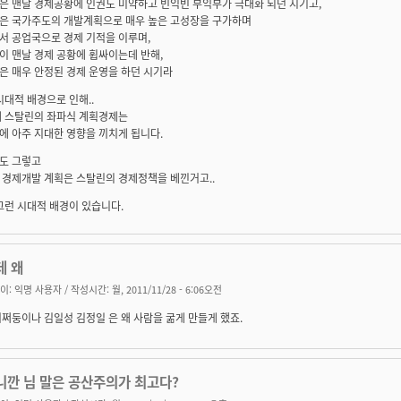
은 맨날 경제공황에 인권도 미약하고 빈익빈 부익부가 극대화 되던 시기고,
은 국가주도의 개발계획으로 매우 높은 고성장을 구가하며
서 공업국으로 경제 기적을 이루며,
이 맨날 경제 공황에 휩싸이는데 반해,
은 매우 안정된 경제 운영을 하던 시기라
시대적 배경으로 인해..
대 스탈린의 좌파식 계획경제는
에 아주 지대한 영향을 끼치게 됩니다.
도 그렇고
 경제개발 계획은 스탈린의 경제정책을 베낀거고..
그런 시대적 배경이 있습니다.
데 왜
이:
익명 사용자
/ 작성시간: 월, 2011/11/28 - 6:06오전
쩌둥이나 김일성 김정일 은 왜 사람을 굶게 만들게 했죠.
니깐 님 말은 공산주의가 최고다?