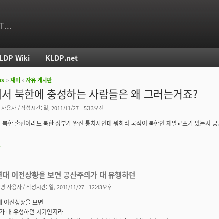
T...
LDP Wiki
KLDP.net
ms
››
재미
››
자유 게시판
치
서 북한에 충성하는 사람들은 왜 그러는거죠?
 사용자
/ 작성시간: 일, 2011/11/27 - 5:13오전
 북한 출신이라도 북한 정부가 완전 통치자인데 뭐하러 국적이 북한인 재일교포가 있는지 궁
판
0년대 이전상황을 보면 공산주의가 대 유행하던
명 사용자
/ 작성시간: 일, 2011/11/27 - 12:43오후
대 이전상황을 보면
가 대 유행하던 시기인지라