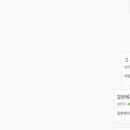
그
글쓴
억양
일본에
글쓴이:
i
일본에서