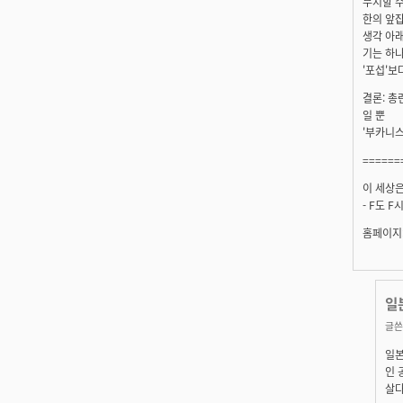
무시할 수
한의 앞
생각 아
기는 하
'포섭'보
결론: 총
일 뿐
'부카니스
======
이 세상은
- F도 
홈페이지:
일
글쓴
일본
인 
살다