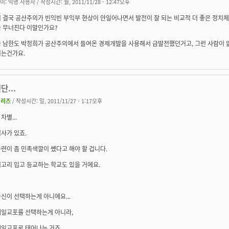
이:
익명 사용자
/ 작성시간: 월, 2011/11/28 - 12:47오후
 결국 공산주의가 빈익빈 부익부 현상이 안일어나면서 발전이 잘 되는 비교적 더 좋은 정치
 무너진다 이말인가요?
 남한도 박정희가 공산주의에서 들여온 경제개발을 사용해서 급발전했던거고, 그런 사람이 
는건가요.
단...
지리즈
/ 작성시간: 일, 2011/11/27 - 1:17오후
차별...
사가 있죠.
련이 좀 민족색깔이 쎘다고 해야 할 겁니다.
고리 입고 등교하는 학교도 있을 거에요.
신이 선택하는게 아니에요...
재일교포를 선택하는게 아니라,
재일교포로 태어나는 거죠.