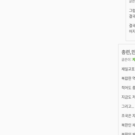
글쓴
그럼
결국
결국
어지
총련,민
글쓴이:
재일교포 
복잡한 역
적어도 총
지금도 저
그리고...
조국은 자
북한인 
북한인 