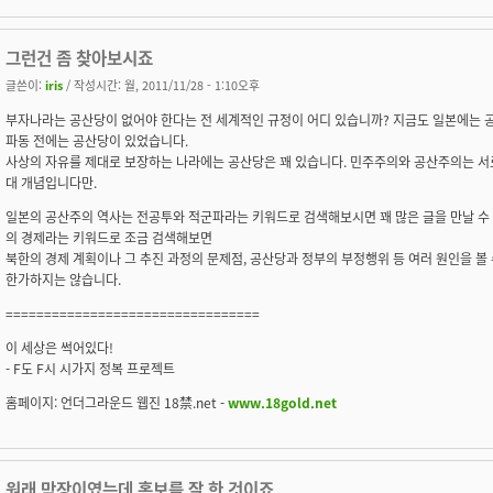
그런건 좀 찾아보시죠
글쓴이:
iris
/ 작성시간: 월, 2011/11/28 - 1:10오후
부자나라는 공산당이 없어야 한다는 전 세계적인 규정이 어디 있습니까? 지금도 일본에는 
파동 전에는 공산당이 있었습니다.
사상의 자유를 제대로 보장하는 나라에는 공산당은 꽤 있습니다. 민주주의와 공산주의는 서
대 개념입니다만.
일본의 공산주의 역사는 전공투와 적군파라는 키워드로 검색해보시면 꽤 많은 글을 만날 수 
의 경제라는 키워드로 조금 검색해보면
북한의 경제 계획이나 그 추진 과정의 문제점, 공산당과 정부의 부정행위 등 여러 원인을 볼 
한가하지는 않습니다.
=================================
이 세상은 썩어있다!
- F도 F시 시가지 정복 프로젝트
홈페이지: 언더그라운드 웹진 18禁.net -
www.18gold.net
원래 막장이였는데 홍보를 잘 한 것이죠