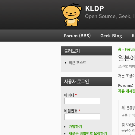
KLDP
부 메뉴
Open Source, Geek, I
Forum (BBS)
Geek Blog
K
주 메뉴
홈
››
Foru
둘러보기
현재 위
일본에
최근 포스트
글쓴이:
익명
저는 조상이
사용자 로그인
Forums:
자유 게시
아이디
*
뭐 5
비밀번호
*
글쓴이:
익
뭐 50년
가입하기
공산주의
새로운 비밀번호 요청하기