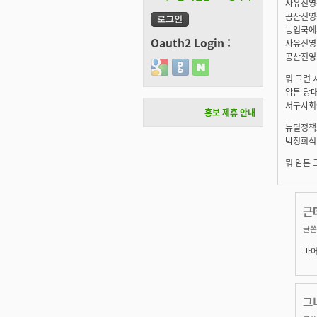
자유진영
공산진영
농업국에
Oauth2 Login :
자유진영
공산진영
Login with Google
Login with GitHub
Login with Naver
뭐 그런 
암튼 당
서구사회
홍보 제휴 안내
뉴딜정책
박정희식
뭐 암튼 
근
글쓴
마어
그