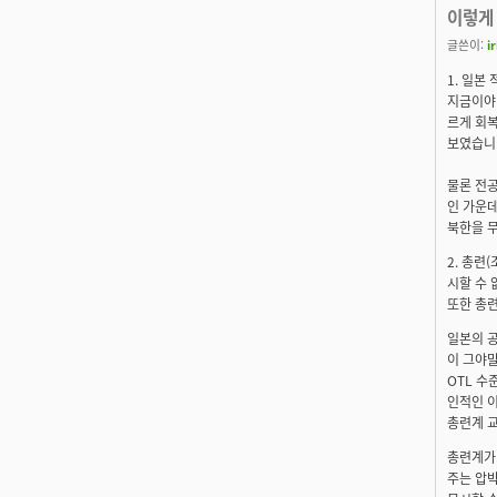
이렇게
글쓴이:
ir
1. 일본
지금이야 
르게 회
보였습니
물론 전공
인 가운
북한을 
2. 총련
시할 수 
또한 총련
일본의 
이 그야
OTL 수
인적인 
총련계 교
총련계가 
주는 압박