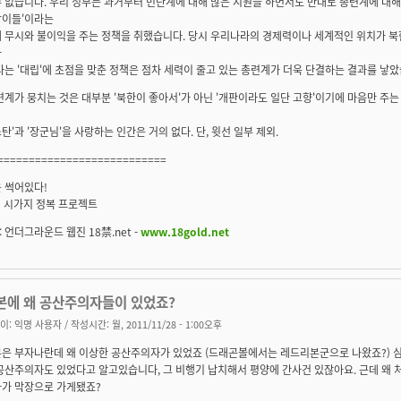
 없습니다. 우리 정부는 과거부터 민단계에 대해 많은 지원을 하면서도 반대로 총련계에 대
잡이들'이라는
래 무시와 불이익을 주는 정책을 취했습니다. 당시 우리나라의 경제력이나 세계적인 위치가 
나
다는 '대립'에 초점을 맞춘 정책은 점차 세력이 줄고 있는 총련계가 더욱 단결하는 결과를 낳았
련계가 뭉치는 것은 대부분 '북한이 좋아서'가 아닌 '개판이라도 일단 고향'이기에 마음만 주는
탄'과 '장군님'을 사랑하는 인간은 거의 없다. 단, 윗선 일부 제외.
===========================
 썩어있다!
F시 시가지 정복 프로젝트
 언더그라운드 웹진 18禁.net -
www.18gold.net
본에 왜 공산주의자들이 있었죠?
이:
익명 사용자
/ 작성시간: 월, 2011/11/28 - 1:00오후
은 부자나란데 왜 이상한 공산주의자가 있었죠 (드래곤볼에서는 레드리본군으로 나왔죠?) 
공산주의자도 있었다고 알고있습니다, 그 비행기 납치해서 평양에 간사건 있잖아요. 근데 왜 
가 막장으로 가게됐죠?