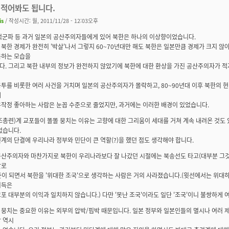
 적어봐도 됩니다.
is
/ 작성시간: 월, 2011/11/28 - 12:03오후
 적군파 등 과거 일본의 공산주의자들에게 있어 북한은 하나의 이상향이었습니다.
북한 경제가 완전히 '박살'나서 그렇지 60~70년대만 해도 북한은 일본만큼 경제가 크지 않
복하는 모습을
다. 그리고 북한 내부의 정보가 완전하지 않았기에 북한에 대한 환상을 가진 공산주의자가 적
투를 비롯한 여러 사건을 거치며 일본의 공산주의자가 몰락하고, 80~90년대 이후 북한의 
데
무작정 좋아하는 사람은 눈꼽 수준으로 줄었지만, 과거에는 이러한 배경이 있었습니다.
(조총련)계 교포들이 똘똘 뭉치는 이유는 고향에 대한 그리움이 세대를 거쳐 계속 내려온 것도 
없습니다.
계의 단결에 우리나라 정부와 민단이 큰 역할(?)을 했던 점도 생각해야 합니다.
공산주의자와 마찬가지로 북한이 우리나라보다 잘 나갔던 시절에는 북송선도 타고(대부분 그것
말로
준이 되면서 북한을 '위대한 조국'으로 생각하는 사람은 거의 사라졌습니다.(윗선에서는 위대
이득은
포 대부분의 이익과 일치하지 않습니다.) 다만 '못난 조국'이라도 일단 '조국'이니 불쌍하게 
뭉치는 중요한 이유는 외부의 압박/핍박 때문입니다. 일본 정부와 일본인들의 멸시나 여러 
 역시