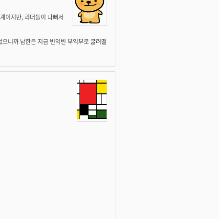
체계이지만, 리더들이 나뻐서
없으니까 남한은 지금 빈익빈 부익부로 굴러떨