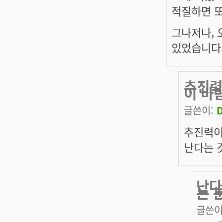
적질하면 또
그나저나, 
있었습니다.
추진력
이 바
글쓴이:
추진력이
난다는 
난다
는 
글쓴이