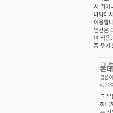
서 뛰어
바닥에서
이용합니
인간은 
여 적용
좀 웃겨
그 
은데
글쓴이
9:23
그 부
하니까
는 전