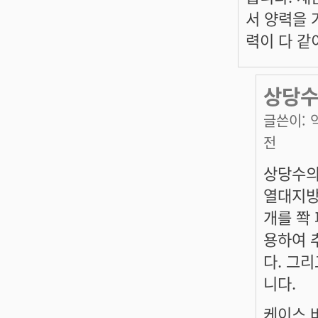
서 양력을 
력이 다 같
상당수
글쓴이:
전
상당수의
열대지방
개를 쫙
용하여 
다. 그
니다.
케이스 