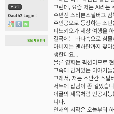
그런데, 요즘 저는 AI라는
수년전 스티븐스필버그 감독
Oauth2 Login :
주인공으로 등장하는 소년
Login with Google
Login with GitHub
Login with Naver
피노키오가 세상 여행을 하
결국에는 바다속으로 침몰해
홍보 제휴 안내
아버지는 맨하탄까지 찾아온
생한데요...
물론 영화는 픽션이므로 현
그속에 담겨있는 이야기들을
그래서, 저는 조만간 스필버
서두에 잡담이 좀 길었습니
이글의 제목처럼 인공지능(
니다.
연재의 시작은 오늘부터 하