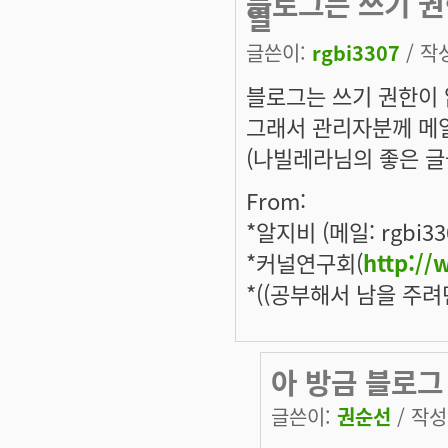
블로그는 쓰기 권
일
글쓴이:
rgbi3307
/ 작성
블로그는 쓰기 권한이 
그래서 관리자분께 메일
(나빌레라님의 좋은 글을 
From:
*알지비 (메일: rgbi330
*커널연구회(
http://
*((공부해서 남을 주려
아 방금 블로그
글쓴이:
권순선
/ 작성시