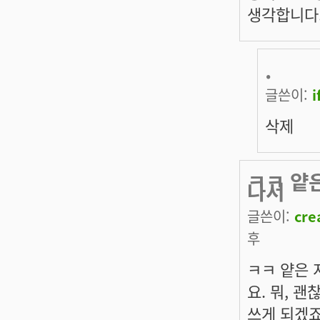
생각합니다
.
글쓴이:
i
삭제
ㅋㅋ 얕
나서
글쓴이:
cre
후
ㅋㅋ 얕은 
요. 뭐, 
쓰게 되겠죠