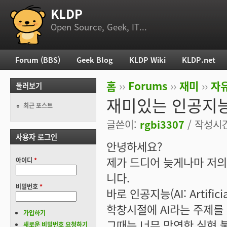
KLDP
부 메뉴
Open Source, Geek, IT...
Forum (BBS)
Geek Blog
KLDP Wiki
KLDP.net
주 메뉴
홈
››
Forums
››
재미
››
자
둘러보기
현재 위치
재미있는 인공지능(
최근 포스트
글쓴이:
rgbi3307
/ 작성시간:
사용자 로그인
안녕하세요?
제가 드디어 늦게나마 저의
아이디
*
니다.
비밀번호
*
바로 인공지능(AI: Artificia
학창시절에 AI라는 주제를
가입하기
그때는 너무 막연한 실현 
새로운 비밀번호 요청하기