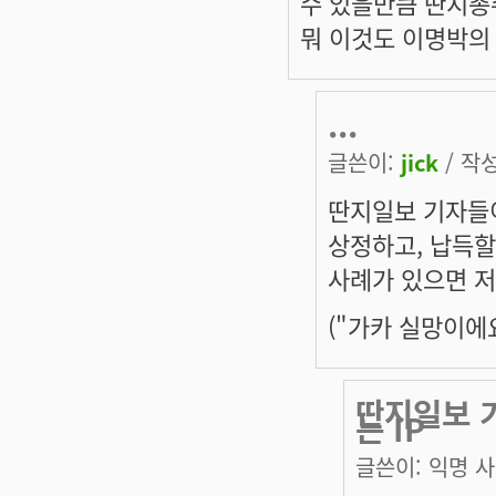
수 있을만큼 딴지총
뭐 이것도 이명박의
...
글쓴이:
jick
/ 작성
딴지일보 기자들
상정하고, 납득
사례가 있으면 저
("가카 실망이에
딴지일보 
는 IP
글쓴이:
익명 