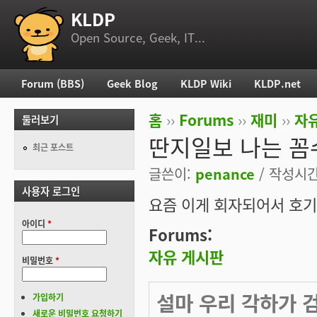
KLDP
부 메뉴
Open Source, Geek, IT...
Forum (BBS)
Geek Blog
KLDP Wiki
KLDP.net
주 메뉴
홈
››
Forums
››
재미
››
자
둘러보기
현재 위치
딴지일보 나는 꼼
최근 포스트
글쓴이:
penance
/ 작성시간:
사용자 로그인
요즘 이게 회자되어서 호기
아이디
*
Forums:
자유 게시판
비밀번호
*
설마 우리 각하가 
가입하기
새로운 비밀번호 요청하기