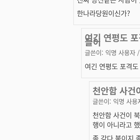
한나라당원이신가?
여긴 연평도 포
들이
글쓴이:
익명 사용자
/
여긴 연평도 포격도
천안함 사건이
글쓴이:
익명 사용
천안함 사건이 북
행이 아니라고 했
좀 갖다 붙이지 좀