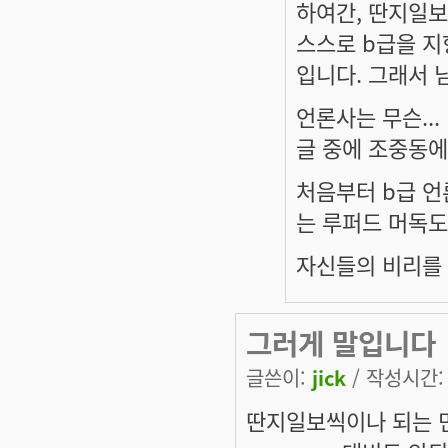
하여간, 딴지일보
스스로 b급을 지
입니다. 그래서 
언론사는 무슨..
글 중에 조중동에
처음부터 b급 언
는 루퍼드 머독도
자신들의 비리를 
그러게 말입니다
글쓴이:
jick
/ 작성시간: 수
딴지일보씩이나 되는 민족