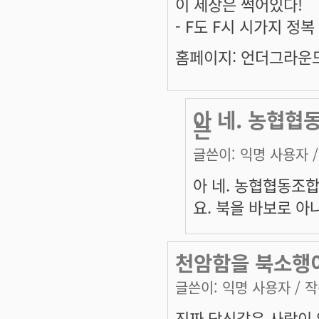
이 세상은 썩어있다!
- F도 F시 시가지 정
홈페이지: 언더그라운드 
아 네. 농협협
는
글쓴이:
익명 사용자
/
아 네. 농협협동조
요. 북을 바보로 아나.
천암함을 북소행이
글쓴이:
익명 사용자
/ 작
진짜 당신같은 사람이 