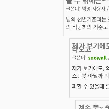
를 수 밖에는~
글쓴이:
익명 사용자
/
님의 선별기준과는 
의 적당히의 기준도
제가 보기에도
라오고
글쓴이:
snowall
제가 보기에도, 
스팸봇 아닐까 의
피할 수 있을때 
계속 쭉~