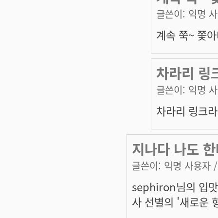
글쓴이:
익명 
계속 쭉~ 쫓
차라리 링
글쓴이:
익명 
차라리 링크라
지나다 나도 한
글쓴이:
익명 사용자
/
sephiron님의 
사 선별의 '새로운 