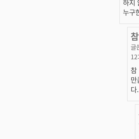
하지 
누구한
참
글
12
참
만
다.