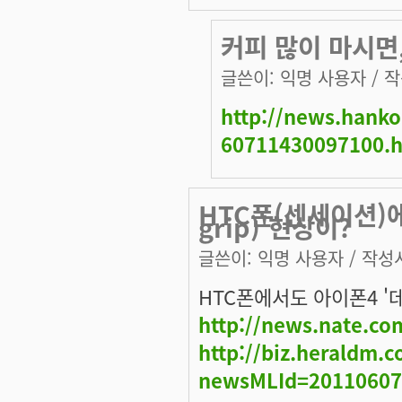
커피 많이 마시면,
글쓴이:
익명 사용자
/ 작
http://news.hank
60711430097100.
HTC폰(센세이션)에
grip)'현상이?
글쓴이:
익명 사용자
/ 작성시
HTC폰에서도 아이폰4 '
http://news.nate.c
http://biz.heraldm.
newsMLId=20110607