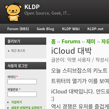
KLDP
부 메뉴
Open Source, Geek, IT...
Forum (BBS)
Geek Blog
KLDP Wiki
KLDP.net
주 메뉴
홈
››
Forums
››
재미
››
자
둘러보기
현재 위치
iCloud 대박
최근 포스트
글쓴이:
익명 사용자
/ 작성시간
사용자 로그인
오늘 스티브잡스의 키노트 
아이디
*
트위터의 열기가 이를 보여
iCloud 대박입니다. 안
비밀번호
*
:)
가입하기
역시 경쟁은 유저를 즐겁게
새로운 비밀번호 요청하기