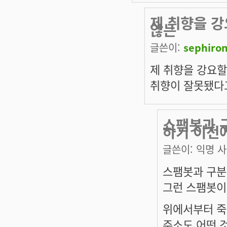
제 취향을 
않는
글쓴이:
sephiro
제 취향을 강요할
취향이 잘못됐다고
스팸봇과 
하기 이전
글쓴이:
익명 
스팸봇과 구분
그런 스팸봇이
위에서부터 죽
주소도 어떤 것