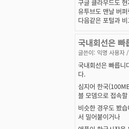
구글 클라우드도 현
유투브도 맨날 버퍼
다음같은 포털과 비
국내회선은 빠릅니
글쓴이:
익명 사용자
/
국내회선은 빠릅니다만,
다.
심지어 한국(100M
블 모뎀으로 접속할
비슷한 경우도 봤습
서 밀어붙이거나
애플이 한국시장을 