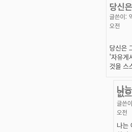
당신은
글쓴이:
오전
당신은 
'자유게
것을 스
나는
없으
글쓴이
오전
나는 