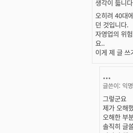
생각이 듧니다
오히려 40대
던 것입니다.
자영업의 위험
요..
이게 제 글 
...
글쓴이:
익명
그렇군요
제가 오해
오해한 부
솔직히 글쓸