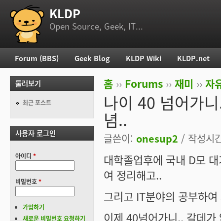
KLDP
부 메뉴
Open Source, Geek, IT...
Forum (BBS)
Geek Blog
KLDP Wiki
KLDP.net
주 메뉴
홈
››
Forums
››
재미
››
자
둘러보기
현재 위치
나이 40 넘어가니.
최근 포스트
념..
사용자 로그인
글쓴이:
onesup2
/ 작성시간:
아이디
*
대학졸업후에 국내 D모 대
여 정리해고..
비밀번호
*
그리고 IT분야의 공부하여 J
가입하기
이제 40넘어가니.. 갈데가
새로운 비밀번호 요청하기