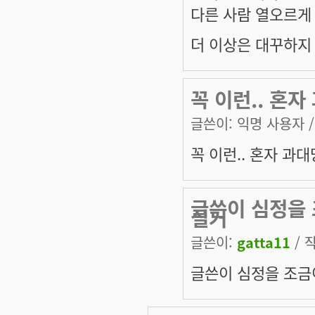
다른 사람 열오르게
더 이상은 대꾸하지
꼭 이런.. 혼
글쓴이:
익명 사용자
/
꼭 이런.. 혼자 과
글쓴이 심정을 
실거
글쓴이:
gatta11
/ 작
글쓴이 심정을 조금