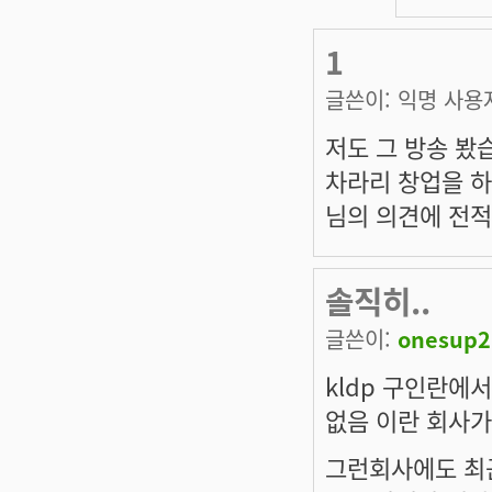
1
글쓴이:
익명 사용
저도 그 방송 봤
차라리 창업을 하
님의 의견에 전적
솔직히..
글쓴이:
onesup2
kldp 구인란에
없음 이란 회사가
그런회사에도 최근