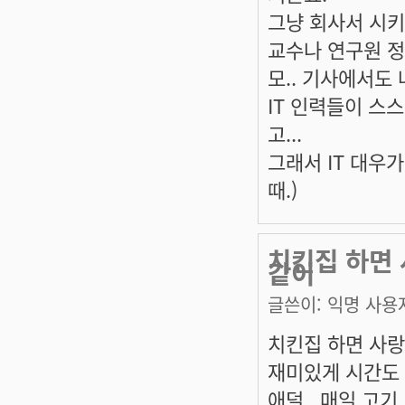
그냥 회사서 시키
교수나 연구원 
모.. 기사에서도 
IT 인력들이 스
고...
그래서 IT 대우
때.)
치킨집 하면
같이
글쓴이:
익명 사용
치킨집 하면 사
재미있게 시간도 
애덜...매일 고기