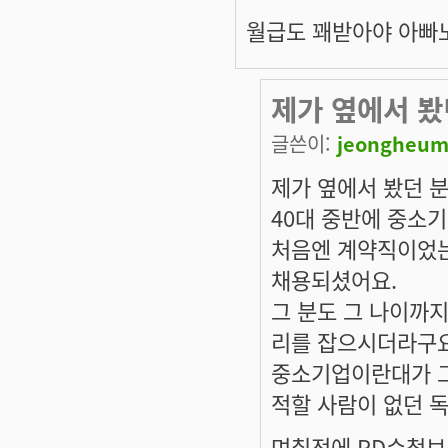
월급도 꽤받아야 아빠노
제가 옆에서 봤
글쓴이:
jeongheum
제가 옆에서 봤던 분
40대 중반에 중소
처음엔 계약직이었는
채용되셨어요.
그 분도 그 나이까
리를 잡으시더라구요
중소기업이란대가 그
적할 사람이 없던 
며칠전에 PD수첩보