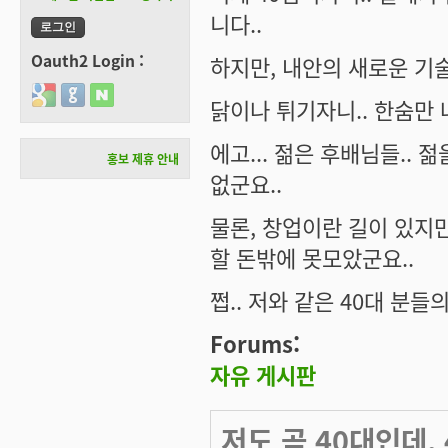
니다..
Oauth2 Login :
하지만, 내안의 새로운 기술
Login with Google
Login with GitHub
Login with Naver
닭이나 튀기자니.. 한숨만 나
에고... 젊은 후배님들..
홍보 제휴 안내
없군요..
물론, 창업이란 길이 있지만
할 돈밖에 못모았군요..
쩝.. 저와 같은 40대 분들
Forums:
자유 게시판
저도 곧 40대인데,