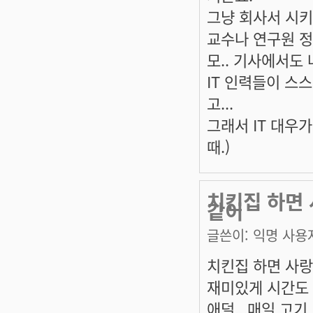
그냥 회사서 시키
교수나 연구원 
모.. 기사에서도 
IT 인력들이 스
고...
그래서 IT 대우
때.)
치킨집 하면
같이
글쓴이:
익명 사용
치킨집 하면 사
재미있게 시간도 
애덜...매일 고기