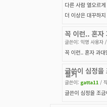
다른 사람 열오르게
더 이상은 대꾸하지
꼭 이런.. 혼
글쓴이:
익명 사용자
/
꼭 이런.. 혼자 과
글쓴이 심정을 
실거
글쓴이:
gatta11
/ 작
글쓴이 심정을 조금