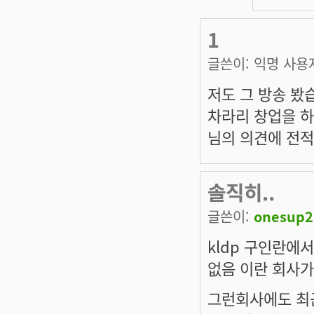
1
글쓴이:
익명 사용
저도 그 방송 봤
차라리 창업을 하
님의 의견에 전적
솔직히..
글쓴이:
onesup2
kldp 구인란에
없음 이란 회사가
그런회사에도 최근