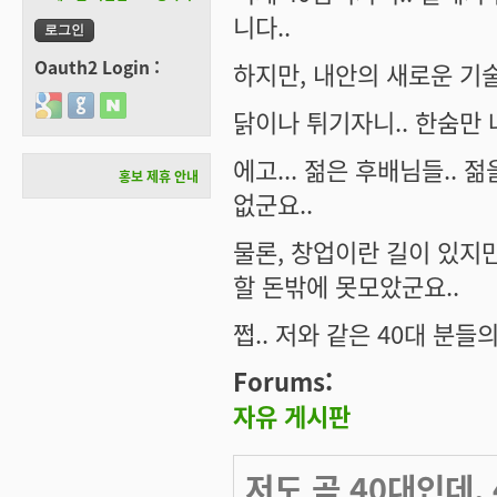
니다..
Oauth2 Login :
하지만, 내안의 새로운 기술
Login with Google
Login with GitHub
Login with Naver
닭이나 튀기자니.. 한숨만 나
에고... 젊은 후배님들..
홍보 제휴 안내
없군요..
물론, 창업이란 길이 있지만
할 돈밖에 못모았군요..
쩝.. 저와 같은 40대 분들
Forums:
자유 게시판
저도 곧 40대인데,