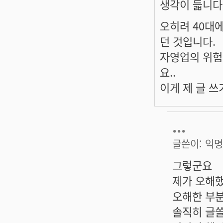
생각이 듧니다
오히려 40대
던 것입니다.
자영업의 위험
요..
이게 제 글 
...
글쓴이:
익명
그렇군요
제가 오해
오해한 부
솔직히 글쓸