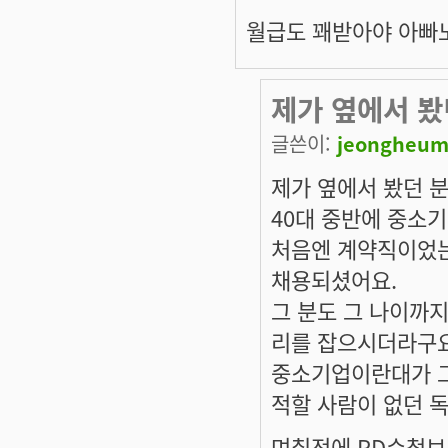
월급도 꽤받아야 아빠노
제가 옆에서 봤
글쓴이:
jeongheum
제가 옆에서 봤던 분
40대 중반에 중소
처음엔 계약직이었는
채용되셨어요.
그 분도 그 나이까
리를 잡으시더라구요
중소기업이란대가 그
적할 사람이 없던 
며칠전에 PD수첩보