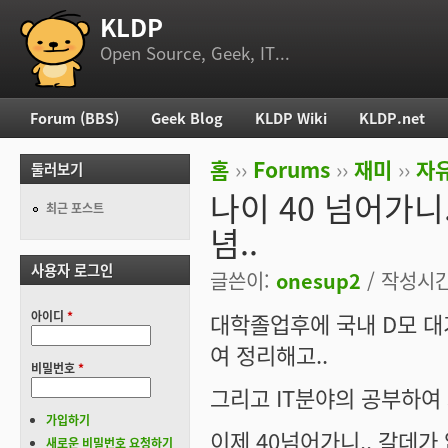
KLDP
부 메뉴
Open Source, Geek, IT...
Forum (BBS)
Geek Blog
KLDP Wiki
KLDP.net
주 메뉴
홈
››
Forums
››
재미
››
자
둘러보기
현재 위치
나이 40 넘어가니.
최근 포스트
념..
사용자 로그인
글쓴이:
onesup2
/ 작성시간:
아이디
*
대학졸업후에 국내 D모 대
여 정리해고..
비밀번호
*
그리고 IT분야의 공부하여 J
가입하기
이제 40넘어가니.. 갈데가
새로운 비밀번호 요청하기