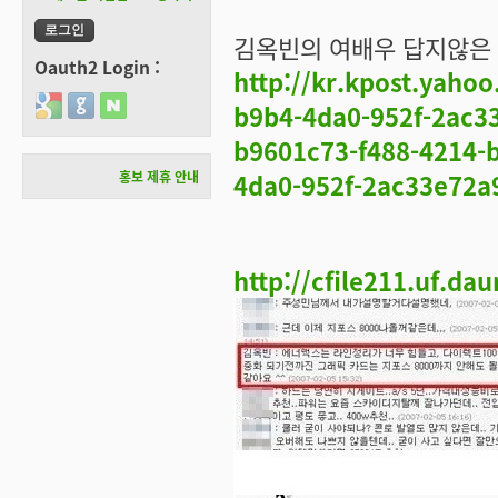
김옥빈의 여배우 답지않은 
Oauth2 Login :
http://kr.kpost.ya
Login with Google
Login with GitHub
Login with Naver
b9b4-4da0-952f-2ac
b9601c73-f488-4214-
홍보 제휴 안내
4da0-952f-2ac33e72a
http://cfile211.uf.