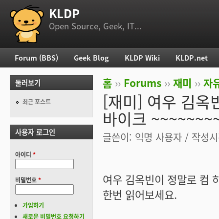
KLDP
부 메뉴
Open Source, Geek, IT...
Forum (BBS)
Geek Blog
KLDP Wiki
KLDP.net
주 메뉴
홈
››
Forums
››
재미
››
자
둘러보기
현재 위치
[재미] 여우 김옥
최근 포스트
바이크 ~~~~~~~
사용자 로그인
글쓴이:
익명 사용자
/ 작성시간
아이디
*
여우 김옥빈이 정말로 컴 
비밀번호
*
한번 읽어보세요.
가입하기
새로운 비밀번호 요청하기