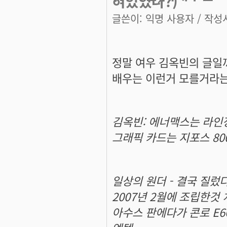
혀있었나?)
글쓴이:
익명 사용자
/ 작성시
정말 여우 김옥빈의 글일까
배우는 이런거 모를거라는
김옥빈: 에너맥스는 라인
그래픽 카드는 지포스 8000
일상의 원더 - 결국 질렀다
2007년 2월에 조립한것
아수스 판에다가 콘로 E66