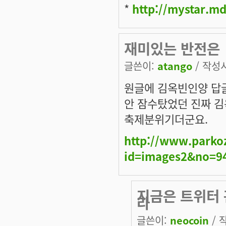
*
http://mystar.m
재미있는 반전은
글쓴이:
atango
/ 작성시간
원글에 김옥빈인양 답글
안 잠수탔었던 진짜 김
축제분위기더군요.
http://www.parko
id=images2&no=9
지금은 트위터 
라
글쓴이:
neocoin
/ 작