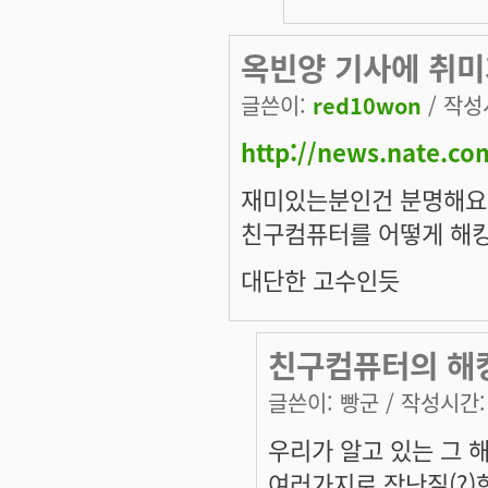
옥빈양 기사에 취미
글쓴이:
red10won
/ 작성시
http://news.nate.c
재미있는분인건 분명해요
친구컴퓨터를 어떻게 해
대단한 고수인듯
친구컴퓨터의 해
글쓴이:
빵군
/ 작성시간: 수
우리가 알고 있는 그
여러가지로 장난질(?)