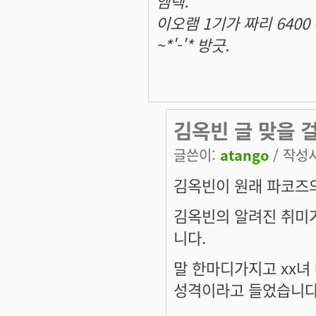
엠텍.
이오램 1기가 짜리 6400
~*'-'* 방긋.
김옥빈 글 맞을 
글쓴이:
atango
/ 작성시간
김옥빈이 원래 파코즈
김옥빈의 알려진 취미가
니다.
말 한마디가지고 xx녀
성격이라고 들었습니다