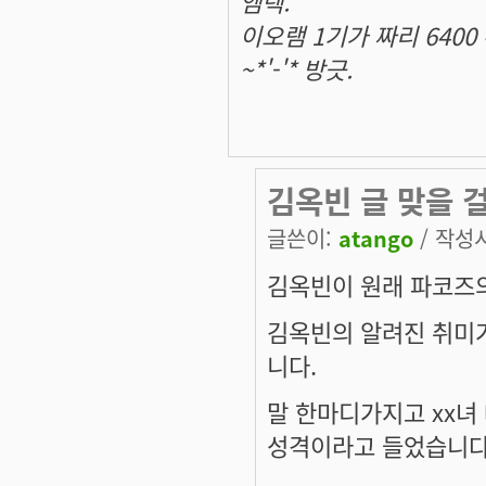
엠텍.
이오램 1기가 짜리 6400
~*'-'* 방긋.
김옥빈 글 맞을 
글쓴이:
atango
/ 작성시간
김옥빈이 원래 파코즈
김옥빈의 알려진 취미가
니다.
말 한마디가지고 xx녀
성격이라고 들었습니다