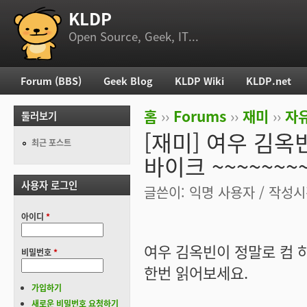
KLDP
부 메뉴
Open Source, Geek, IT...
Forum (BBS)
Geek Blog
KLDP Wiki
KLDP.net
주 메뉴
홈
››
Forums
››
재미
››
자
둘러보기
현재 위치
[재미] 여우 김옥
최근 포스트
바이크 ~~~~~~~
사용자 로그인
글쓴이:
익명 사용자
/ 작성시간
아이디
*
여우 김옥빈이 정말로 컴 
비밀번호
*
한번 읽어보세요.
가입하기
새로운 비밀번호 요청하기