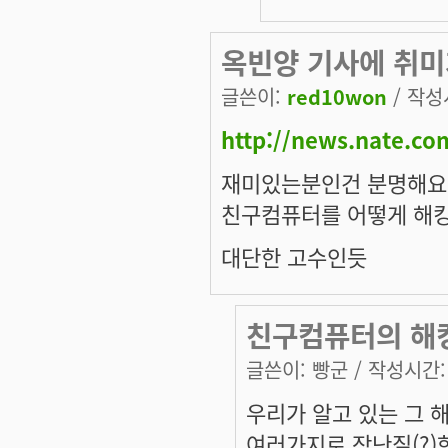
옥빈양 기사에 취미
글쓴이:
red10won
/ 작성시
http://news.nate.c
재미있는분인건 분명해요
친구컴퓨터를 어떻게 해
대단한 고수인듯
친구컴퓨터의 해
글쓴이:
빵군
/ 작성시간: 수
우리가 알고 있는 그
여러가지로 장난질(?)