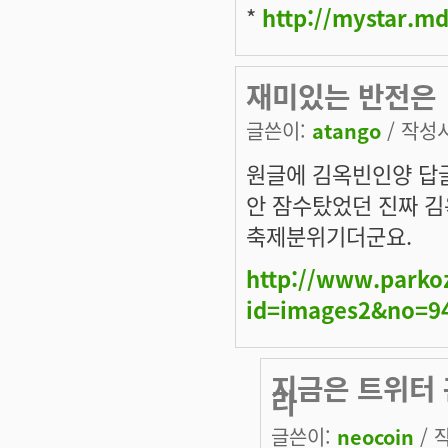
*
http://mystar.m
재미있는 반전은
글쓴이:
atango
/ 작성시간
원글에 김옥빈인양 답글
안 잠수탔었던 진짜 김
축제분위기더군요.
http://www.parko
id=images2&no=9
지금은 트위터 
라
글쓴이:
neocoin
/ 작