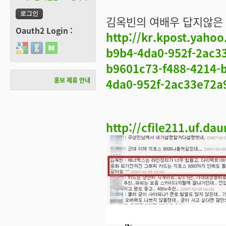
김옥빈의 여배우 답지않은 
Oauth2 Login :
http://kr.kpost.ya
Login with Google
Login with GitHub
Login with Naver
b9b4-4da0-952f-2ac
b9601c73-f488-4214-
홍보 제휴 안내
4da0-952f-2ac33e72a
http://cfile211.uf.