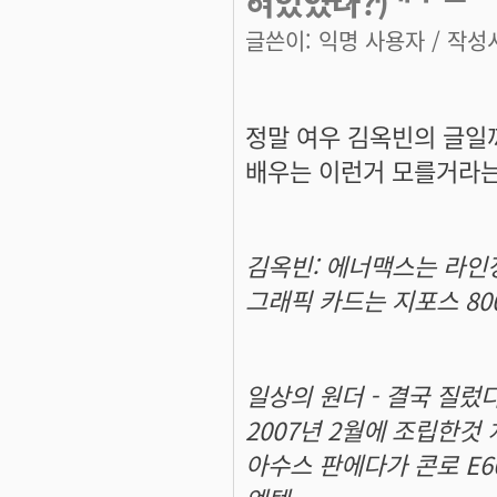
혀있었나?)
글쓴이:
익명 사용자
/ 작성시
정말 여우 김옥빈의 글일까
배우는 이런거 모를거라는
김옥빈: 에너맥스는 라인
그래픽 카드는 지포스 8000
일상의 원더 - 결국 질렀다
2007년 2월에 조립한것
아수스 판에다가 콘로 E66