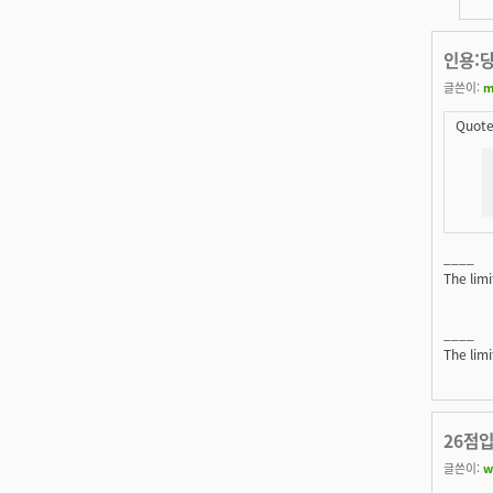
인용:
글쓴이:
m
Quote
____
The lim
____
The lim
26점
글쓴이:
w