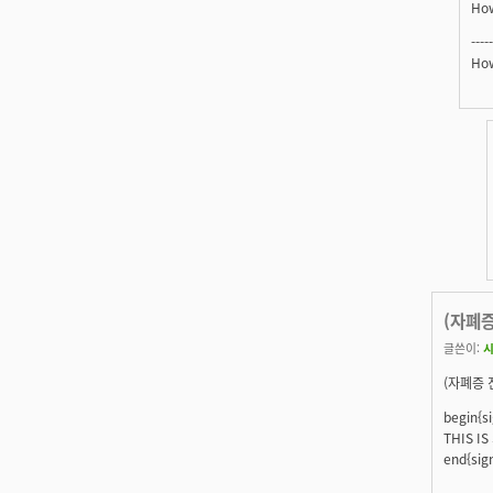
How
-----
How
(자폐
글쓴이:
(자폐증 
begin{s
THIS IS 
end{sig