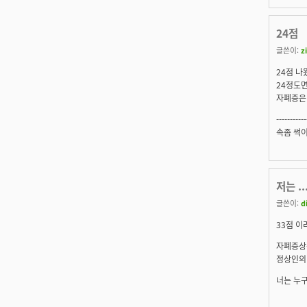
24점
글쓴이:
z
24점 나
24정도면
자폐증은 
-----------
속좀 썩이
저는 ...
글쓴이:
d
33점 이라
자폐증상판
정상인의 
너는 누