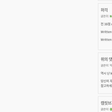
허걱
글쓴이:
N
전 38점 
Written
Written
위의 댓
글쓴이:
익
역시 난 k
당신의 자
참고하세
캠릿브
글쓴이: