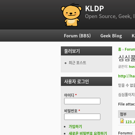
KLDP
부 메뉴
Open Source, Geek, I
Forum (BBS)
Geek Blog
K
주 메뉴
홈
››
Foru
둘러보기
현재 위
심심풀
최근 포스트
글쓴이:
hsn
http://h
사용자 로그인
믿을 수 없
심심풀이지만
아이디
*
File att
비밀번호
*
첨부
123.
가입하기
Forums:
새로운 비밀번호 요청하기