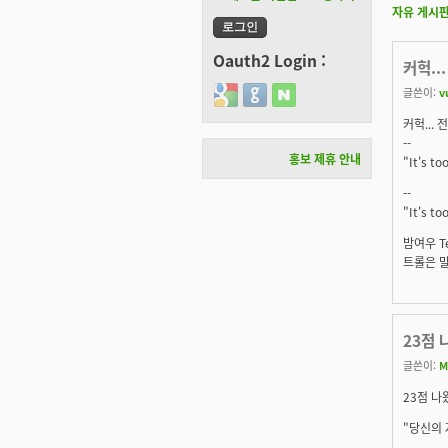
자유 게시
Oauth2 Login :
커헉...
글쓴이:
v
Login with Google
Login with GitHub
Login with Naver
커헉... 
--
홍보 제휴 안내
"It's to
--
"It's to
밤여우 T
트롤은 말
23점 
글쓴이:
M
23점 나왔
"당신의 