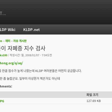
T...
LDP Wiki
KLDP.net
ms
››
재미
››
자유 게시판
치
이 자폐증 지수 검사
ks100
/ 작성시간: 월, 2008/01/07 - 7:04오전
ahong.org/q/aq/
을 만큼 점수가 높게 나왔는데 KLDP 여러분들은 어떤지 궁금합니다.
 좀 놀랍군요. 일부러 이상한거 찍은거도 아닌데
achments:
파일 크기
127.69 KB
JPG