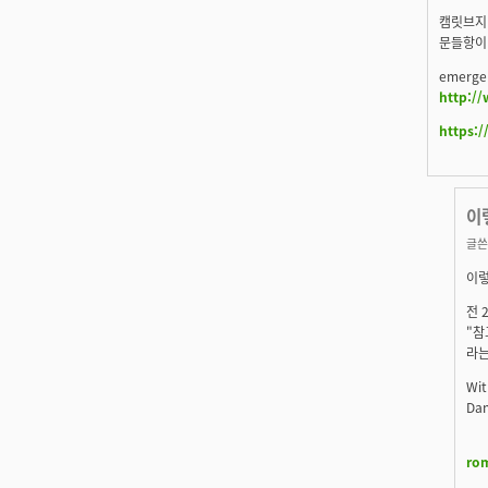
캠릿브지
문들항이
emerge
http://
https:/
이
글쓴
이렇
전 
"참
라는
Wit
Dan
ro