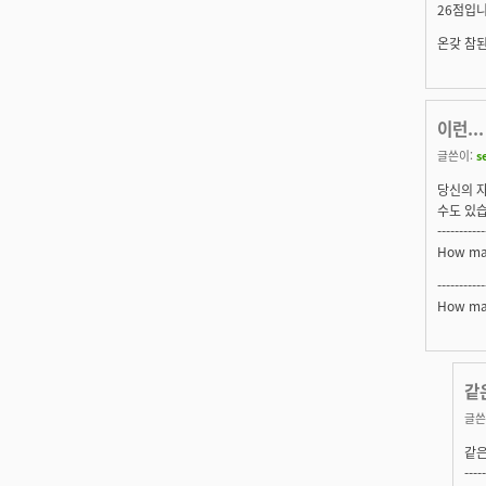
26점입
온갖 참된 
이런...
글쓴이:
s
당신의 자
수도 있습
-----------
How man
-----------
How man
같
글쓴
같은
-----