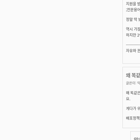
지원을 받
;전문용
정말 딱 
역시 가장 
하지만 2%
-----------
자유와 
왜 똑같
글쓴이:
왜 똑같은
요.
게다가 우
배포정책(
앗