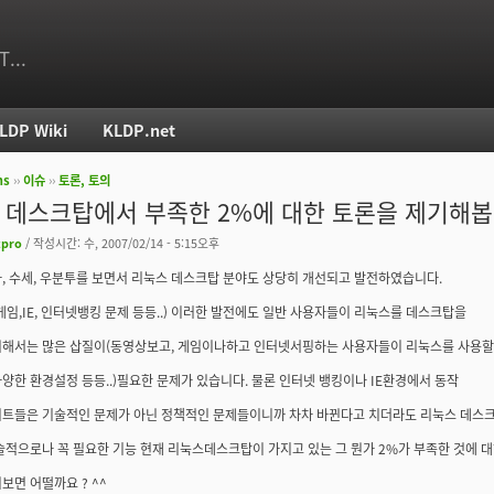
T...
LDP Wiki
KLDP.net
ms
››
이슈
››
토론, 토의
치
ux 데스크탑에서 부족한 2%에 대한 토론을 제기해봅
tpro
/ 작성시간: 수, 2007/02/14 - 5:15오후
, 수세, 우분투를 보면서 리눅스 데스크탑 분야도 상당히 개선되고 발전하였습니다.
게임,IE, 인터넷뱅킹 문제 등등..) 이러한 발전에도 일반 사용자들이 리눅스를 데스크탑을
위해서는 많은 삽질이(동영상보고, 게임이나하고 인터넷서핑하는 사용자들이 리눅스를 사용
양한 환경설정 등등..)필요한 문제가 있습니다. 물론 인터넷 뱅킹이나 IE환경에서 동작
이트들은 기술적인 문제가 아닌 정책적인 문제들이니까 차차 바뀐다고 치더라도 리눅스 데스
술적으로나 꼭 필요한 기능 현재 리눅스데스크탑이 가지고 있는 그 뭔가 2%가 부족한 것에 
보면 어떨까요 ? ^^