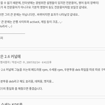
을 수 없기 때문에, 인터넷에는 광범위한 설명들이 있지만 전문용어;, 영어 등의 장벽이)
어가 꼭 전문용어가 아니구요 기본적 명령어 등도 전문용어처럼 보일것 같네요.
보면 그리 큰 문제는 아닙니다만.. 바뀌어지면 효과가 나타날것 같네요..
큰 문제는 은행 사이트와 activeX, 게임 등이 크죠..-,.-
라서 -,.-)
---------------------------
권리
은 2.6 커널에
익명사용자
/ 작성시간: 수, 2007/02/14 - 6:41오후
 2.6 커널에 그놈을 쓰는데 페도라용 rpm, 수세용 rpm, 우분투용 deb 파일을 따로 따로
분투용 deb라고 해도 효리용, 데퍼용, 엣지용...
?)의 통일화 좀 해줬으면 좋겠습니다.
! 수세는 KDE를