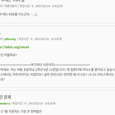
이:
익명사용자
/ 작성시간: 수, 2007/02/14 - 6:42오후
 수세는 KDE를 쓰는군요. -_-;;;
.
이:
ydhoney
/ 작성시간: 수, 2007/02/14 - 8:15오후
p://labix.org/smart
런건 어떨까요?
==================여기부터 식은어치====================
하세요. 저는 야동 초등학교 2학년 6반 11번입니다!! 제 컴퓨터에 리눅스를 깔아보고 싶습
스에서도 카트라이더는 되겠지요? 설마 안되나요? 안되면 왜 쓰나요? =3=33 리눅스에서는
요?
인 문제
amdora
/ 작성시간: 수, 2007/02/14 - 6:43오후
눅스*를 가로막는 가장 큰 장벽들은