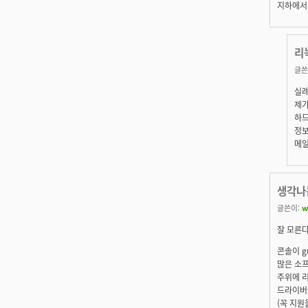
지하에서 
리
글쓴
실례
제가
하드
정보
메
생각나는
글쓴이:
w
잘 모른다
콘솔이 g
많은 소프
주위에 
드라이버
(꼭 지원