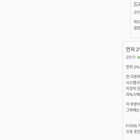
드
글쓴
하드
일반
먼저 
글쓴이:
1
먼저 2
전 다른부
시스템사양
이것이 단
리눅스에
이 부분이
그외에는 
F/OSS 
으로 포인