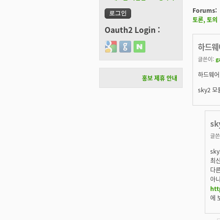
Forums:
토론, 토의
Oauth2 Login :
Login with Google
Login with GitHub
Login with Naver
하드웨
글쓴이:
g
하드웨어
홍보 제휴 안내
sky2 
sk
글쓴
sk
최신
다른
아니
ht
에 