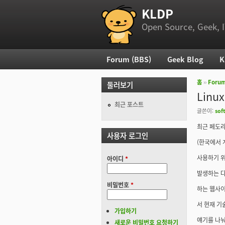
KLDP
부 메뉴
Open Source, Geek, I
Forum (BBS)
Geek Blog
K
주 메뉴
홈
››
Foru
둘러보기
현재 위
Lin
최근 포스트
글쓴이:
sof
최근 페도라
사용자 로그인
(한국에서 
사용하기 
아이디
*
발생하는 다
비밀번호
*
하는 웹사
서 현재 기
가입하기
얘기를 나눠
새로운 비밀번호 요청하기