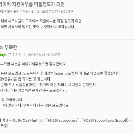
라이버 지원여부를 따질정도가 되면
이:
익명사용자
/ 작성시간: 화, 2007/02/27 - 9:22오후
웨어 제조사들의 드라이버 지원여부를 따질 정도가 되면
적인 사용자의 범위는 벗어 난것이라고 생각됩니다.
2% 부족한
day1
/ 작성시간: 수, 2007/02/14 - 6:09오후
% 부족한 부분을 이야기해주셨으면 좋았겠네요.
분은 모르겠고, 노트북에서 최대절전(hibernate?) 이 제대로 되었으면 좋겠습니다.
(종류?)을 좀 가리는 것 같습니다.
순히(?) 시스템종류(메인보드?)에 대한 드라이버 지원의 문제인지,
서 처리하는 기술적인 문제인지는 모르겠지만,
 참 아쉽습니다.
딱히 불편하다, 부족하다 라는 것은 모르겠네요.
가 함께하길.. (F/OSS서포터즈 : [[FOSS/Supporters]], [[FOSS/Supporters/Group
트도!! -