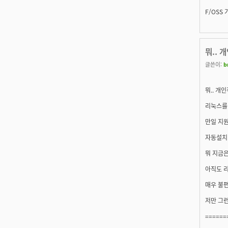
F/OSS 
뭐.. 
글쓴이:
b
뭐.. 
리눅스를
만일 지
자동설치
뭐 지금은
아직도 
매우 불
저만 그런걸
======