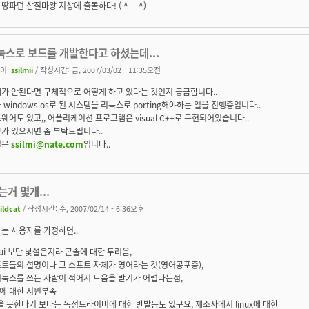
땅파던 삽질마왕 지상에 출몰하다! ( ^-_-^)
눅스로 보드를 개발한다고 하셨는데...
이:
ssilmii
/ 작성시간: 금, 2007/03/02 - 11:35오전
가 안된다면 구체적으로 어떻게 하고 있다는 것인지 궁금합니다..
 windows os로 된 시스템을 리눅스로 porting해야하는 일을 진행중입니다..
웨어도 있고,, 어플리케이션 프로그램은 visual C++로 구현되어있습니다..
가 있으시면 좀 부탁드립니다..
일은
ssilmi@nate.com
입니다..
거 몇개...
ildcat
/ 작성시간: 수, 2007/02/14 - 6:36오후
는 사용자를 가정하면..
ui 보단 낯설은지라 콘솔에 대한 두려움,
트들의 설명이나 그 소프트 자체가 영어라는 것(영어공포증),
리눅스를 쓰는 사람이 적어서 도움을 받기가 어렵다는점,
에 대한 지원부족
을 못한다기 보다는 독점드라이버에 대한 반발등도 있구요, 제조사에서 linux에 대한