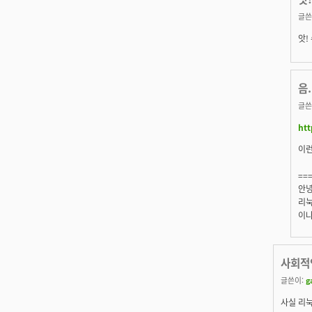
글쓴
앗!
음.
글쓴
htt
이
==
안녕
리눅
이나
사회적
글쓴이:
g
사실 리