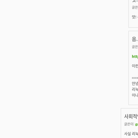
글쓴
앗!
음.
글쓴
htt
이
==
안녕
리눅
이나
사회적
글쓴이:
g
사실 리