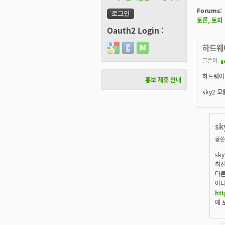
Forums:
토론, 토의
Oauth2 Login :
Login with Google
Login with GitHub
Login with Naver
하드웨
글쓴이:
g
하드웨어
홍보 제휴 안내
sky2 
sk
글쓴
sk
최신
다른
아니
ht
에 