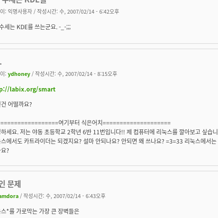
이:
익명사용자
/ 작성시간: 수, 2007/02/14 - 6:42오후
 수세는 KDE를 쓰는군요. -_-;;;
.
이:
ydhoney
/ 작성시간: 수, 2007/02/14 - 8:15오후
p://labix.org/smart
런건 어떨까요?
==================여기부터 식은어치====================
하세요. 저는 야동 초등학교 2학년 6반 11번입니다!! 제 컴퓨터에 리눅스를 깔아보고 싶습
스에서도 카트라이더는 되겠지요? 설마 안되나요? 안되면 왜 쓰나요? =3=33 리눅스에서는
요?
인 문제
amdora
/ 작성시간: 수, 2007/02/14 - 6:43오후
눅스*를 가로막는 가장 큰 장벽들은