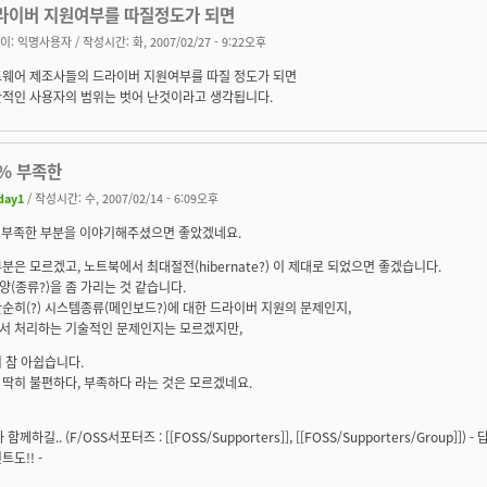
라이버 지원여부를 따질정도가 되면
이:
익명사용자
/ 작성시간: 화, 2007/02/27 - 9:22오후
웨어 제조사들의 드라이버 지원여부를 따질 정도가 되면
적인 사용자의 범위는 벗어 난것이라고 생각됩니다.
2% 부족한
day1
/ 작성시간: 수, 2007/02/14 - 6:09오후
% 부족한 부분을 이야기해주셨으면 좋았겠네요.
분은 모르겠고, 노트북에서 최대절전(hibernate?) 이 제대로 되었으면 좋겠습니다.
(종류?)을 좀 가리는 것 같습니다.
순히(?) 시스템종류(메인보드?)에 대한 드라이버 지원의 문제인지,
서 처리하는 기술적인 문제인지는 모르겠지만,
 참 아쉽습니다.
딱히 불편하다, 부족하다 라는 것은 모르겠네요.
가 함께하길.. (F/OSS서포터즈 : [[FOSS/Supporters]], [[FOSS/Supporters/Group
트도!! -