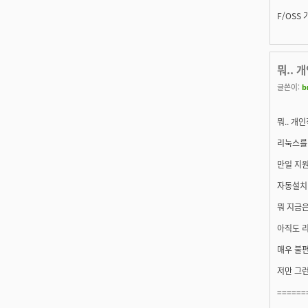
F/OSS 
뭐.. 
글쓴이:
b
뭐.. 
리눅스를
만일 지
자동설치
뭐 지금은
아직도 
매우 불
저만 그런걸
======