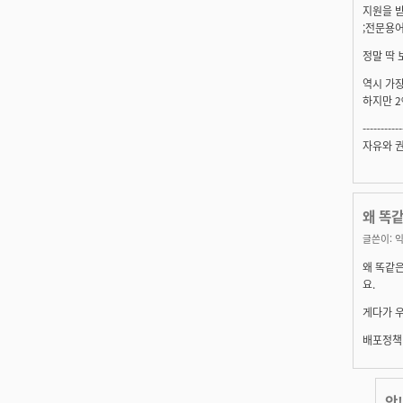
지원을 받
;전문용
정말 딱 
역시 가장 
하지만 2%
-----------
자유와 
왜 똑같
글쓴이:
왜 똑같은
요.
게다가 우
배포정책(
앗