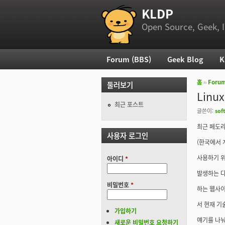
KLDP
부 메뉴
Open Source, Geek, I
Forum (BBS)
Geek Blog
K
주 메뉴
홈
››
Foru
둘러보기
현재 위
Lin
최근 포스트
글쓴이:
sof
최근 페도라
사용자 로그인
(한국에서 
사용하기 
아이디
*
발생하는 다
비밀번호
*
하는 웹사
서 현재 기
가입하기
얘기를 나눠
새로운 비밀번호 요청하기