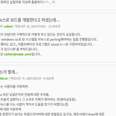
땅파던 삽질마왕 지상에 출몰하다! ( ^-_-^)
눅스로 보드를 개발한다고 하셨는데...
이:
ssilmii
/ 작성시간: 금, 2007/03/02 - 11:35오전
가 안된다면 구체적으로 어떻게 하고 있다는 것인지 궁금합니다..
 windows os로 된 시스템을 리눅스로 porting해야하는 일을 진행중입니다..
웨어도 있고,, 어플리케이션 프로그램은 visual C++로 구현되어있습니다..
가 있으시면 좀 부탁드립니다..
일은
ssilmi@nate.com
입니다..
거 몇개...
ildcat
/ 작성시간: 수, 2007/02/14 - 6:36오후
는 사용자를 가정하면..
ui 보단 낯설은지라 콘솔에 대한 두려움,
트들의 설명이나 그 소프트 자체가 영어라는 것(영어공포증),
리눅스를 쓰는 사람이 적어서 도움을 받기가 어렵다는점,
에 대한 지원부족
을 못한다기 보다는 독점드라이버에 대한 반발등도 있구요, 제조사에서 linux에 대한