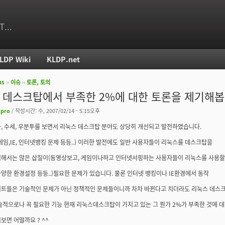
T...
LDP Wiki
KLDP.net
ms
››
이슈
››
토론, 토의
치
ux 데스크탑에서 부족한 2%에 대한 토론을 제기해봅
tpro
/ 작성시간: 수, 2007/02/14 - 5:15오후
, 수세, 우분투를 보면서 리눅스 데스크탑 분야도 상당히 개선되고 발전하였습니다.
게임,IE, 인터넷뱅킹 문제 등등..) 이러한 발전에도 일반 사용자들이 리눅스를 데스크탑을
위해서는 많은 삽질이(동영상보고, 게임이나하고 인터넷서핑하는 사용자들이 리눅스를 사용
양한 환경설정 등등..)필요한 문제가 있습니다. 물론 인터넷 뱅킹이나 IE환경에서 동작
이트들은 기술적인 문제가 아닌 정책적인 문제들이니까 차차 바뀐다고 치더라도 리눅스 데스
술적으로나 꼭 필요한 기능 현재 리눅스데스크탑이 가지고 있는 그 뭔가 2%가 부족한 것에 
보면 어떨까요 ? ^^