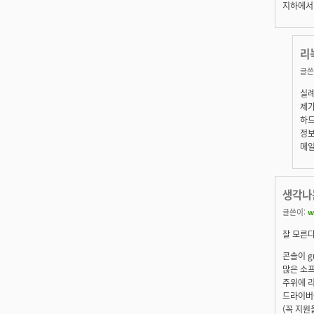
지하에서 
리
글쓴
실례
제가
하드
정보
메
생각나는
글쓴이:
w
잘 모른다
콘솔이 g
많은 소프
주위에 
드라이버
(꼭 지원