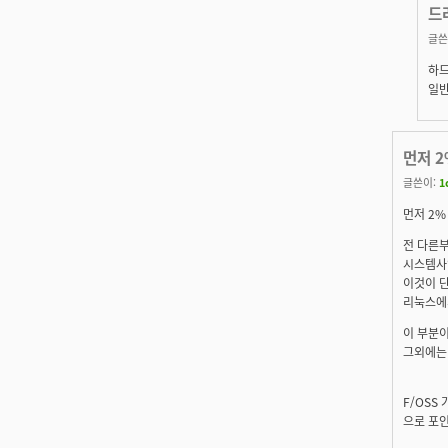
드
글쓴
하드
일반
먼저 
글쓴이:
1
먼저 2
전 다른부
시스템사양
이것이 단
리눅스에
이 부분이
그외에는 
F/OSS 
으로 포인