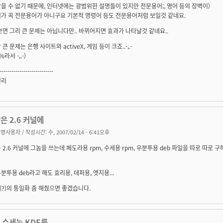
을 수 없기 때문에, 인터넷에는 광범위한 설명들이 있지만 전문용어;, 영어 등의 장벽이)
어가 꼭 전문용어가 아니구요 기본적 명령어 등도 전문용어처럼 보일것 같네요.
보면 그리 큰 문제는 아닙니다만.. 바뀌어지면 효과가 나타날것 같네요..
큰 문제는 은행 사이트와 activeX, 게임 등이 크죠..-,.-
라서 -,.-)
---------------------------
권리
은 2.6 커널에
익명사용자
/ 작성시간: 수, 2007/02/14 - 6:41오후
 2.6 커널에 그놈을 쓰는데 페도라용 rpm, 수세용 rpm, 우분투용 deb 파일을 따로 따로
분투용 deb라고 해도 효리용, 데퍼용, 엣지용...
?)의 통일화 좀 해줬으면 좋겠습니다.
! 수세는 KDE를