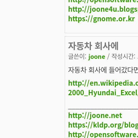
http://joone4u.blog
https://gnome.or.kr
자동차 회사에
글쓴이:
joone
/ 작성시간: 토
자동차 회사에 들어갔다면.
http://en.wikipedia.
2000_Hyundai_Excel
__________________
http://joone.net
https://kldp.org/blo
http://opensoftware