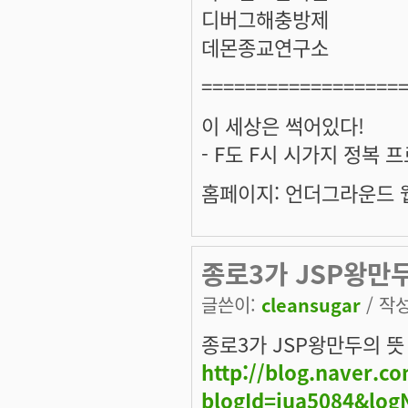
디버그해충방제
데몬종교연구소
==================
이 세상은 썩어있다!
- F도 F시 시가지 정복 
홈페이지: 언더그라운드 웹진
종로3가 JSP왕만
글쓴이:
cleansugar
/ 작성
종로3가 JSP왕만두의 뜻
http://blog.naver.c
blogId=jua5084&log