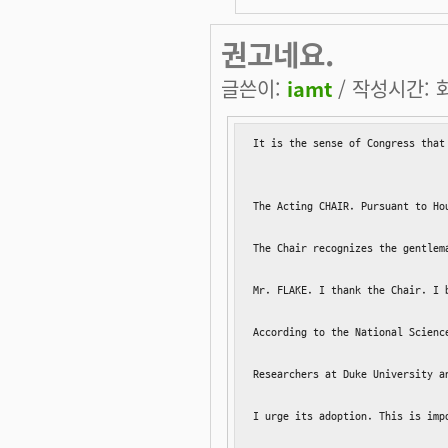
권고네요.
글쓴이:
iamt
/ 작성시간: 화,
It is the sense of Congress that
The Acting CHAIR. Pursuant to Ho
The Chair recognizes the gentlema
Mr. FLAKE. I thank the Chair. I 
According to the National Scienc
Researchers at Duke University a
I urge its adoption. This is imp