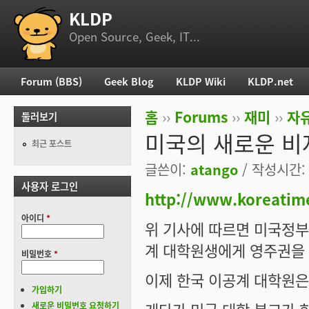
KLDP
부 메뉴
Open Source, Geek, IT...
Forum (BBS)
Geek Blog
KLDP Wiki
KLDP.net
주 메뉴
홈
››
Forums
››
재미
››
자
둘러보기
현재 위치
미국의 새로운 비
최근 포스트
글쓴이:
atango
/ 작성시간: 월
사용자 로그인
http://www.koreatim
아이디
*
위 기사에 따르면 미국정부
계 대학원생에게 영주권을 
비밀번호
*
이제 한국 이공계 대학원은
가입하기
새로운 비밀번호 요청하기