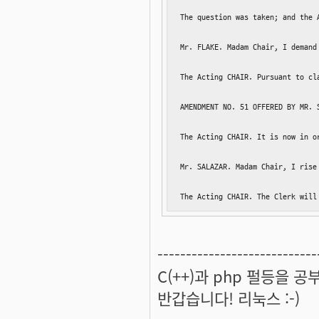
The question was taken; and the 
Mr. FLAKE. Madam Chair, I demand 
The Acting CHAIR. Pursuant to cl
AMENDMENT NO. 51 OFFERED BY MR. S
The Acting CHAIR. It is now in o
Mr. SALAZAR. Madam Chair, I rise
The Acting CHAIR. The Clerk will
----------------------------
C(++)과 php 펄등을 
반갑습니다! 리눅스 :-)