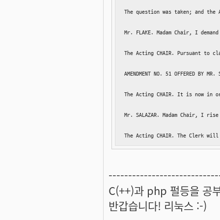
The question was taken; and the 
Mr. FLAKE. Madam Chair, I demand 
The Acting CHAIR. Pursuant to cl
AMENDMENT NO. 51 OFFERED BY MR. S
The Acting CHAIR. It is now in o
Mr. SALAZAR. Madam Chair, I rise
The Acting CHAIR. The Clerk will
----------------------------
C(++)과 php 펄등을 
반갑습니다! 리눅스 :-)