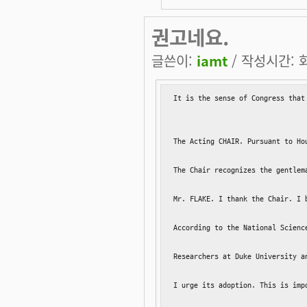
권고네요.
글쓴이:
iamt
/ 작성시간: 화,
It is the sense of Congress that
The Acting CHAIR. Pursuant to Ho
The Chair recognizes the gentlema
Mr. FLAKE. I thank the Chair. I 
According to the National Scienc
Researchers at Duke University a
I urge its adoption. This is imp