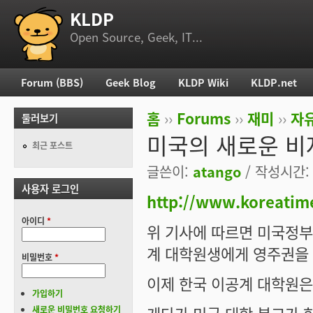
KLDP
부 메뉴
Open Source, Geek, IT...
Forum (BBS)
Geek Blog
KLDP Wiki
KLDP.net
주 메뉴
홈
››
Forums
››
재미
››
자
둘러보기
현재 위치
미국의 새로운 비
최근 포스트
글쓴이:
atango
/ 작성시간: 월
사용자 로그인
http://www.koreatim
아이디
*
위 기사에 따르면 미국정부
계 대학원생에게 영주권을 
비밀번호
*
이제 한국 이공계 대학원은
가입하기
새로운 비밀번호 요청하기