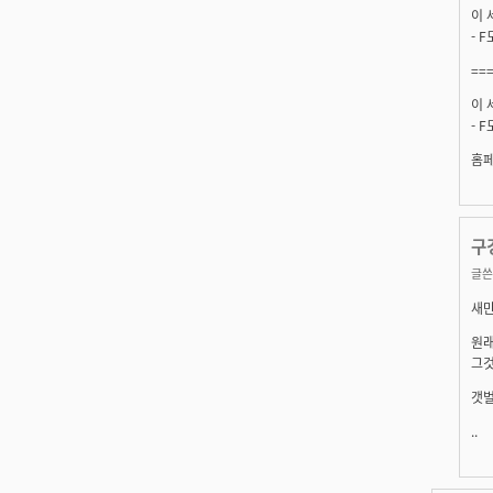
이 
- 
==
이 
- 
홈페
구
글쓴
새만
원래
그것
갯벌
..