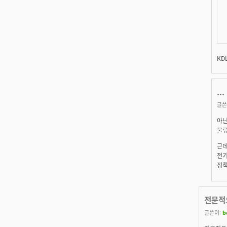
KD
...
글쓴
아닌
물류
근데
전기
정책
전문적
글쓴이:
b