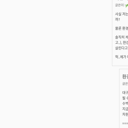
글쓴이:
y
사실 저는
까?
물론 환경
솔직히 제
고..),
살린다고 
헉..제가
환
글쓴
대구
될 
수백
지금
차원
==