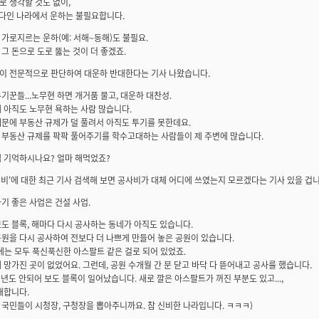
 생각할 것도 없이,
바다인 나라에서 운하는 불필요합니다.
가로지르는 운하(예: 서해~동해)도 불필요.
그 돈으로 도로 뚫는 것이 더 좋겠죠.
이 전문적으로 판단하여 대운하 반대한다는 기사 나왔습니다.
기꾼들...노무현 하면 개거품 물고, 대운하 대찬성.
 아직도 노무현 욕하는 사람 많습니다.
문에 부동산 규제가 덜 풀려서 아직도 투기를 못한데요.
 부동산 규제를 팍팍 풀어주기를 학수고대하는 사람들이 제 주변에 많습니다.
댐 기억하시나요? 얼마 해먹었죠?
정비'에 대한 최근 기사 검색해 보면 공사비가 대체 어디에 쓰였는지 모르겠다는 기사 있을 겁니
기 좋은 사업은 건설 사업.
도 블록, 해마다 다시 공사하는 동네가 아직도 있습니다.
원을 다시 공사하여 전보다 더 나쁘게 만들어 놓은 공원이 있습니다.
에는 모두 푹신푹신한 아스팔트 같은 걸로 되어 있었죠.
 망가진 곳이 없었어요. 그런데, 공원 수개월 간 문 닫고 바닥 다 뜯어내고 공사를 했습니다.
1년도 안되어 보도 블록이 일어났습니다. 새로 깔은 아스팔트가 꺼진 부분도 있고...,
해합니다.
국민들이 시청장, 구청장을 뽑아주니까요. 참 신비한 나라입니다. ㅋㅋㅋ)