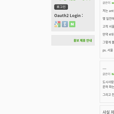
글쓴이:
s
저는 an
Oauth2 Login :
몇 일전에
Login with Google
Login with GitHub
Login with Naver
고작 서울
만약 4대
홍보 제휴 안내
그렇게 볼
ps. 서
...
글쓴이:
h
도시사람
운하 파는
그리고 전
사실 