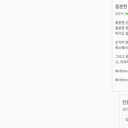
흥분한
글쓴이:
N
흥분한 
흥분한 
여기도 알
손익이 분
축소해서 
그리고 운
고, 지자
Written
Written
인
글쓴
Q