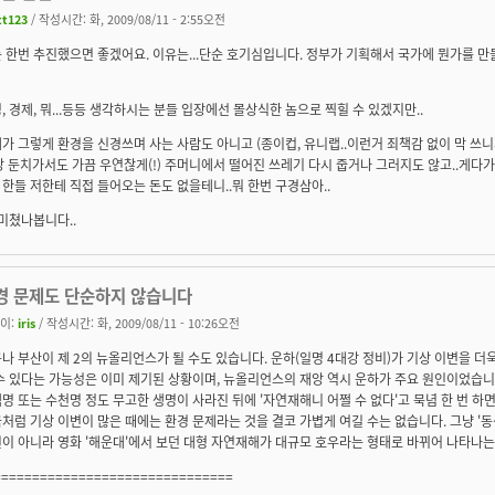
tt123
/ 작성시간: 화, 2009/08/11 - 2:55오전
 한번 추진했으면 좋겠어요. 이유는...단순 호기심입니다. 정부가 기획해서 국가에 뭔가를 
, 경제, 뭐...등등 생각하시는 분들 입장에선 몰상식한 놈으로 찍힐 수 있겠지만..
가 그렇게 환경을 신경쓰며 사는 사람도 아니고 (종이컵, 유니랩..이런거 죄책감 없이 막 쓰니
 한강 둔치가서도 가끔 우연찮게(!) 주머니에서 떨어진 쓰레기 다시 줍거나 그러지도 않고..게다가
한들 저한테 직접 들어오는 돈도 없을테니..뭐 한번 구경삼아..
 미쳤나봅니다..
경 문제도 단순하지 않습니다
이:
iris
/ 작성시간: 화, 2009/08/11 - 10:26오전
나 부산이 제 2의 뉴올리언스가 될 수도 있습니다. 운하(일명 4대강 정비)가 기상 이변을 더
수 있다는 가능성은 이미 제기된 상황이며, 뉴올리언스의 재앙 역시 운하가 주요 원인이었습니
명 또는 수천명 정도 무고한 생명이 사라진 뒤에 '자연재해니 어쩔 수 없다'고 묵념 한 번 하
처럼 기상 이변이 많은 때에는 환경 문제라는 것을 결코 가볍게 여길 수는 없습니다. 그냥 '동
이 아니라 영화 '해운대'에서 보던 대형 자연재해가 대규모 호우라는 형태로 바뀌어 나타나는
===============================