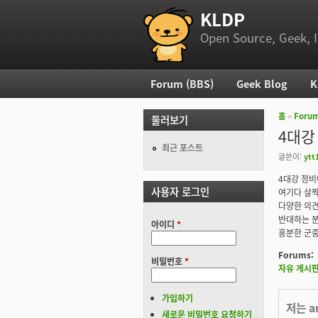
KLDP
부 메뉴
Open Source, Geek, I
Forum (BBS)
Geek Blog
K
주 메뉴
홈
››
Foru
둘러보기
현재 위
4대강
최근 포스트
글쓴이:
ytt
4대강 정비에
사용자 로그인
여기다 살짝
다양한 의견
반대하는 분
아이디
*
흥분한 군
Forums:
비밀번호
*
자유 게시
가입하기
저는 a
새로운 비밀번호 요청하기