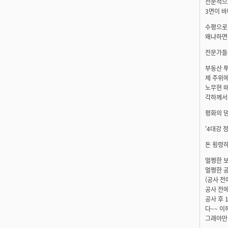
전문적으로
3면이 
수평으로 
왜냐하면 
전문가들
부동산 투
제 주위에
노무현 때
각하께서
평화의 
'4대강 
돈 횡령하
멀쩡한 보
멀쩡한 공
(공사 전
공사 전에
공사 후 
다~~ 이
그래야만 