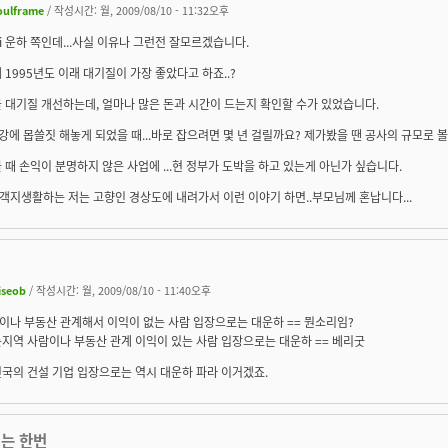
oulframe
/ 작성시간: 월, 2009/08/10 - 11:32오후
ti 운하 쪽인데...사실 이유나 그런전 잘모르겠습니다.
 1995년도 이래 대기질이 가장 좋았다고 하죠..?
 대기질 개선하는데, 얼마나 많은 돈과 시간이 드는지 확인할 수가 있었습니다.
강에 몹쓸짓 해놓게 되었을 때...바로 잡으려면 몇 년 걸릴까요? 제가봤을 땐 공사의 규모로 볼
 때 손익이 분명하지 않은 사업에 ...현 정부가 도박을 하고 있는게 아닌가 싶습니다.
울 객지생활하는 저는 고향인 경상도에 내려가서 이런 이야기 하면..부모님께 혼납니다...
iseob
/ 작성시간: 월, 2009/08/10 - 11:40오후
이나 부동산 관계해서 이익이 없는 사람 입장으로는 대운하 == 뭔소리임?
지역 사람이나 부동산 관계 이익이 있는 사람 입장으로는 대운하 == 베리굿
국의 건설 기업 입장으로는 역시 대운하 파라 이거겠죠.
저는 한번