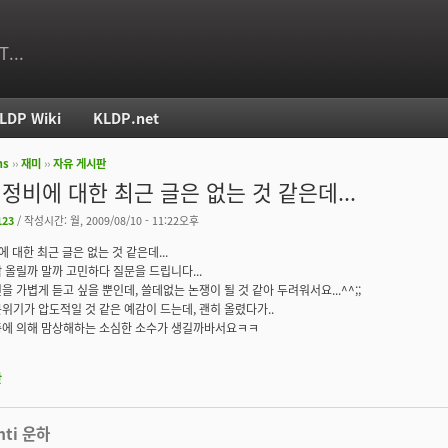
T...
LDP Wiki
KLDP.net
ms
››
재미
››
자유 게시판
치
 정비에 대한 최근 글은 없는 것 같은데...
123
/ 작성시간: 월, 2009/08/10 - 11:22오후
 대한 최근 글은 없는 것 같은데...
 올릴까 말까 고민하다 질문을 드립니다...
을 가볍게 듣고 싶을 뿐인데, 쓸데없는 논쟁이 될 것 같아 두려워서요...^^;;
위기가 압도적일 것 같은 예감이 드는데, 괜히 올렸다가..
중에 의해 맘상해하는 소심한 소수가 생길까바서요ㅋㅋ
판
nti 운하