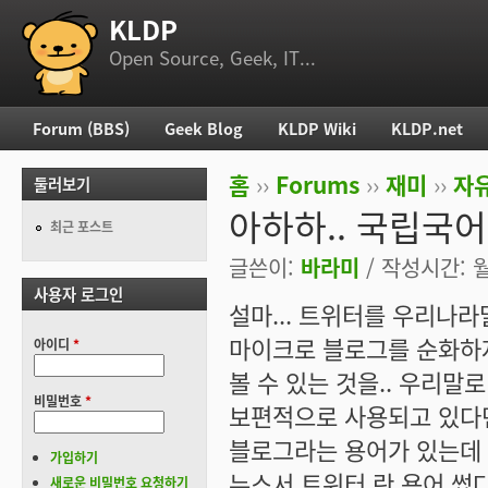
KLDP
부 메뉴
Open Source, Geek, IT...
Forum (BBS)
Geek Blog
KLDP Wiki
KLDP.net
주 메뉴
홈
››
Forums
››
재미
››
자
둘러보기
현재 위치
아하하.. 국립국
최근 포스트
글쓴이:
바라미
/ 작성시간: 월,
사용자 로그인
설마... 트위터를 우리나라
마이크로 블로그를 순화하
아이디
*
볼 수 있는 것을.. 우리말로
비밀번호
*
보편적으로 사용되고 있다면
블로그라는 용어가 있는데 
가입하기
뉴스서 트위터 란 용어 썼
새로운 비밀번호 요청하기