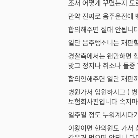
조서 어떻게 꾸몄는지 모
만약 진짜로 음주운전에
합의해주면 절대 안됩니다
일단 음주뺑소니는 재판
경찰측에서는 왠만하면 합
맞고 정지나 취소나 둘중
합의안해주면 일단 재판까
병원가서 입원하시고 ( 
보험회사편입니다 속지마세
일주일 정도 누워계시다가
이왕이면 한의원도 가서 
같은거 먹으면 안되니 다이