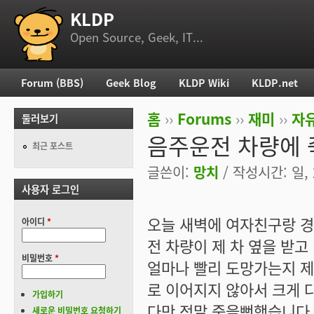
KLDP
부 메뉴
Open Source, Geek, IT...
Forum (BBS)
Geek Blog
KLDP Wiki
KLDP.net
주 메뉴
홈
››
Forums
››
재미
››
자
둘러보기
현재 위치
음주운전 차량에 
최근 포스트
글쓴이:
망치
/ 작성시간: 일, 2
사용자 로그인
오늘 새벽에 여자친구랑 
아이디
*
전 차량이 제 차 옆을 받
비밀번호
*
얼마나 빨리 도망가는지 제
로 이어지지 않아서 크게 
가입하기
다만 정말 죽을뻔했습니다.
새로운 비밀번호 요청하기