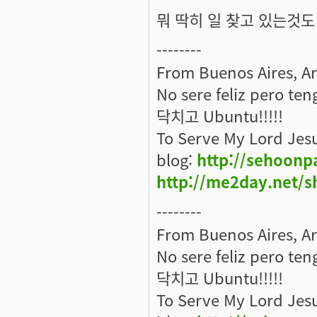
뭐 딱히 일 찾고 있는것도 
--------
From Buenos Aires, A
No sere feliz pero ten
닥치고 Ubuntu!!!!!
To Serve My Lord Jes
blog:
http://sehoonp
http://me2day.net/s
--------
From Buenos Aires, A
No sere feliz pero ten
닥치고 Ubuntu!!!!!
To Serve My Lord Jes