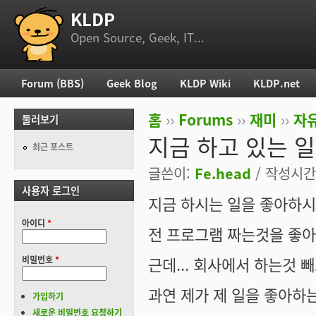
KLDP
부 메뉴
Open Source, Geek, IT...
Forum (BBS)
Geek Blog
KLDP Wiki
KLDP.net
주 메뉴
홈
››
Forums
››
재미
››
자
둘러보기
현재 위치
지금 하고 있는 
최근 포스트
글쓴이:
Fe.head
/ 작성시간: 
사용자 로그인
지금 하시는 일을 좋아하시
아이디
*
전 프로그램 짜는것을 좋아
근데... 회사에서 하는것
비밀번호
*
과연 제가 제 일을 좋아하
가입하기
새로운 비밀번호 요청하기