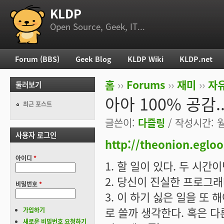
KLDP
부 메뉴
Open Source, Geek, IT...
Forum (BBS)
Geek Blog
KLDP Wiki
KLDP.net
주 메뉴
홈
››
Forums
››
재미
››
자
둘러보기
현재 위치
아아 100% 공감.
최근 포스트
글쓴이:
다즐링
/ 작성시간: 월,
사용자 로그인
http://theonion.eglo
아이디
*
1. 할 일이 있다. 두 시간
2. 당신이 진실한 프로그래
비밀번호
*
3. 이 하기 싫은 일을 또
로 쓸까 생각한다. 혹은 다
가입하기
새로운 비밀번호 요청하기