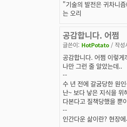
"기술의 발전은 귀차니즘(
는 오리
공감합니다. 어쩜
글쓴이:
HotPotato
/ 작성시
공감합니다. 어쩜 이렇게
나만 그런 줄 알았는데..
--
수 년 전에 갈굼당한 원인
난~ 보다 낳은 지식을 위
다본다고 질책당했을 뿐이
--
인간다운 삶이란? 현장에