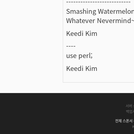
---------------------------
Smashing Watermelon
Whatever Nevermind~
Keedi Kim
----
use perl;
Keedi Kim
서버 
백업
전체 스폰서