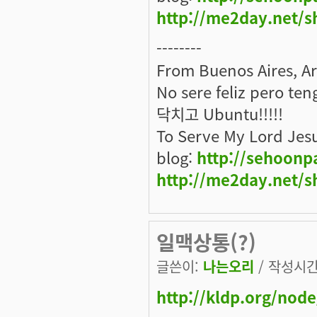
http://me2day.net/s
--------
From Buenos Aires, A
No sere feliz pero ten
닥치고 Ubuntu!!!!!
To Serve My Lord Jes
blog:
http://sehoonp
http://me2day.net/s
일맥상통(?)
글쓴이:
나는오리
/ 작성시간: 
http://kldp.org/nod