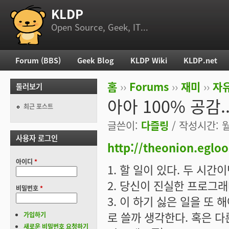
KLDP
부 메뉴
Open Source, Geek, IT...
Forum (BBS)
Geek Blog
KLDP Wiki
KLDP.net
주 메뉴
홈
››
Forums
››
재미
››
자
둘러보기
현재 위치
아아 100% 공감.
최근 포스트
글쓴이:
다즐링
/ 작성시간: 월,
사용자 로그인
http://theonion.eglo
아이디
*
1. 할 일이 있다. 두 시간
2. 당신이 진실한 프로그래
비밀번호
*
3. 이 하기 싫은 일을 또
로 쓸까 생각한다. 혹은 다
가입하기
새로운 비밀번호 요청하기