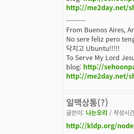
http://me2day.net/s
--------
From Buenos Aires, A
No sere feliz pero ten
닥치고 Ubuntu!!!!!
To Serve My Lord Jes
blog:
http://sehoonp
http://me2day.net/s
일맥상통(?)
글쓴이:
나는오리
/ 작성시간: 
http://kldp.org/nod