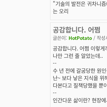
"기술의 발전은 귀차니즘(
는 오리
공감합니다. 어쩜
글쓴이:
HotPotato
/ 작성시
공감합니다. 어쩜 이렇게
나만 그런 줄 알았는데..
--
수 년 전에 갈굼당한 원인
난~ 보다 낳은 지식을 위
다본다고 질책당했을 뿐이
--
인간다운 삶이란? 현장에