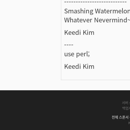
---------------------------
Smashing Watermelon
Whatever Nevermind~
Keedi Kim
----
use perl;
Keedi Kim
서버 
백업
전체 스폰서