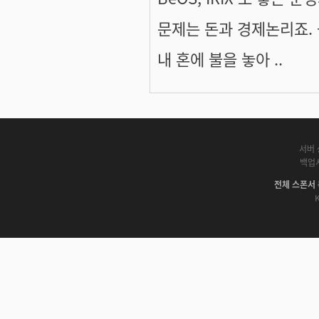
문제는 돈과 경제논리죠. -
내 혼에 불을 놓아 ..
서버 
백업
전체 스폰서