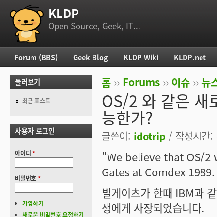
KLDP
부 메뉴
Open Source, Geek, IT...
Forum (BBS)
Geek Blog
KLDP Wiki
KLDP.net
주 메뉴
홈
››
Forums
››
이슈
››
뉴스
둘러보기
현재 위치
OS/2 와 같은 
최근 포스트
능한가?
사용자 로그인
글쓴이:
idotrip
/ 작성시간: 수
아이디
*
"We believe that OS/2 wi
Gates at Comdex 1989.
비밀번호
*
빌게이츠가 한때 IBM과 같
가입하기
생에게 사장되었습니다.
새로운 비밀번호 요청하기