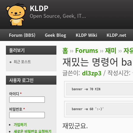
KLDP
부 메뉴
Open Source, Geek, IT...
Forum (BBS)
Geek Blog
KLDP Wiki
KLDP.net
주 메뉴
홈
››
Forums
››
재미
››
자
둘러보기
현재 위치
재밌는 명령어 ba
최근 포스트
글쓴이:
dl3zp3
/ 작성시간: 월
사용자 로그인
banner -w 70 KIN
아이디
*
비밀번호
*
banner -w 60 ':-)'
재밌군요.
가입하기
새로운 비밀번호 요청하기