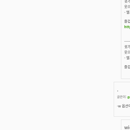
귓가
웃으
- 
즐겁
htt
-----
귓가
웃으
- 
즐겁
.
글쓴이:
g
-w 옵션
w