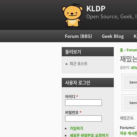
KLDP
부 메뉴
Open Source, Geek, I
Forum (BBS)
Geek Blog
K
주 메뉴
홈
››
Foru
둘러보기
현재 위
재밌는
최근 포스트
글쓴이:
dl3
사용자 로그인
bann
아이디
*
bann
비밀번호
*
재밌군요.
Forums:
가입하기
자유 게시
새로운 비밀번호 요청하기