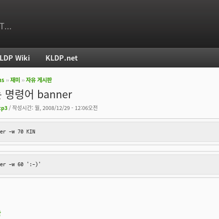
T...
LDP Wiki
KLDP.net
ms
››
재미
››
자유 게시판
치
 명령어 banner
zp3
/ 작성시간: 월, 2008/12/29 - 12:06오전
er -w 70 KIN
er -w 60 ':-)'
판