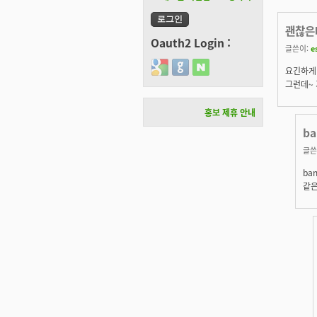
괜찮은
Oauth2 Login :
글쓴이:
e
Login with Google
Login with GitHub
Login with Naver
요긴하게
그런데~
홍보 제휴 안내
b
글쓴
ba
같은