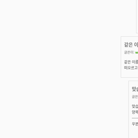
같은 
글쓴이:
w
같은 이름
떠오르고
맞
글쓴
맞습
양쪽
-----
우분