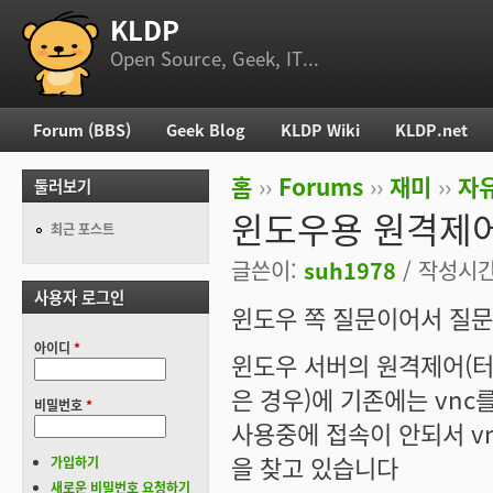
KLDP
부 메뉴
Open Source, Geek, IT...
Forum (BBS)
Geek Blog
KLDP Wiki
KLDP.net
주 메뉴
홈
››
Forums
››
재미
››
자
둘러보기
현재 위치
윈도우용 원격제
최근 포스트
글쓴이:
suh1978
/ 작성시간:
사용자 로그인
윈도우 쪽 질문이어서 질
아이디
*
윈도우 서버의 원격제어(터미
은 경우)에 기존에는 vn
비밀번호
*
사용중에 접속이 안되서 vnc
을 찾고 있습니다
가입하기
새로운 비밀번호 요청하기