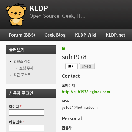
KLDP
부 메뉴
Open Source, Geek, IT...
Forum (BBS)
Geek Blog
KLDP Wiki
KLDP.net
주 메뉴
홈
둘러보기
현재 위치
suh1978
컨텐츠 작성
보기
발자취
기본탭
포럼 주제
(활성탭)
최근 포스트
Contact
홈페이지
http://suh1978.egloos.com
사용자 로그인
MSN
아이디
*
ys1024@hotmail.com
Personal
비밀번호
*
관심사