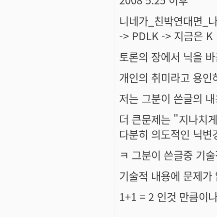
니네가_친박연대면_나는_
-> PDLK -> 지금은 K
토론의 장에서 닉을 바
개인의 취미라고 용인
저는 그분이 쓴글의 
더 큰문제는 "지나치게
다분히 의도적인 닉변
ㅋ 그분이 쓴글중 기술
기술적 내용에 문제가
1+1 = 2 인것 만큼
..