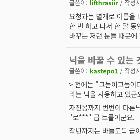
글쓴이:
lifthrasiir
/ 작성시간
요청과는 별개로 이름을 
한 번 하고 나서 한 달 동
바꾸는 저런 분들 때문에
닉을 바꿀 수 있는
글쓴이:
kastepo1
/ 작성시간
> 전에는 "그놈이그놈이다"
라는 닉을 사용하고 있군
자친옹까지 번번이 다른닉
"로***" 급 트롤이군요.
작년까지는 바늘도둑 급이