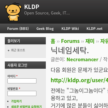
KLDP
부 메뉴
Open Source, Geek, IT...
Forum (BBS)
Geek Blog
KLDP Wiki
KLDP.net
주 메뉴
홈
››
Forums
››
재미
››
자
둘러보기
현재 위치
닉네임세탁.
최근 포스트
글쓴이:
Necromancer
/ 작
사용자 로그인
다음 회원은 문제가 있군요
아이디
*
http://kldp.org/user/
전에는 "그놈이그놈이다" 를
비밀번호
*
용하고 있고,
가입하기
거기에 많은 분들이 싫어하
새로운 비밀번호 요청하기