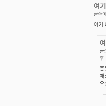
여기
글쓴이
여기 
여
글
후
쯧
애
으