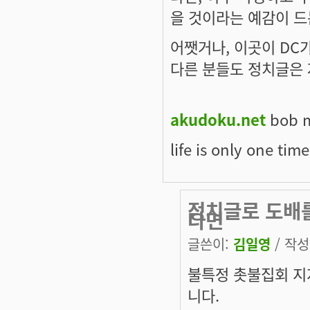
을 것이라는 예감이 드
어쨋거나, 이곳이 DC
다른 분들도 정치글은 
akudoku.net
bob m
life is only one time
정치글로 도배
다면
글쓴이:
김일영
/ 작성시
불특정 촛불집회 지
니다.