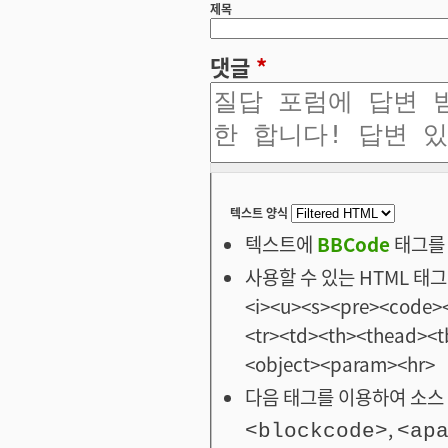
제목
댓글
*
텍스트 양식
텍스트에
BBCode
태그를 
사용할 수 있는 HTML 태그: <
<i><u><s><pre><code><
<tr><td><th><thead>
<object><param><hr>
다음 태그를 이용하여 소스 
,
<blockcode>
<ap