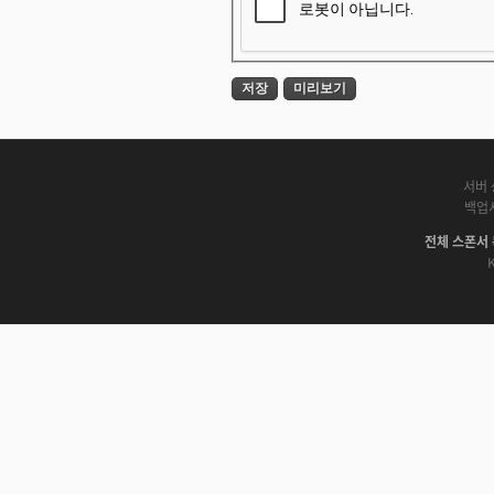
서버 
백업
전체 스폰서