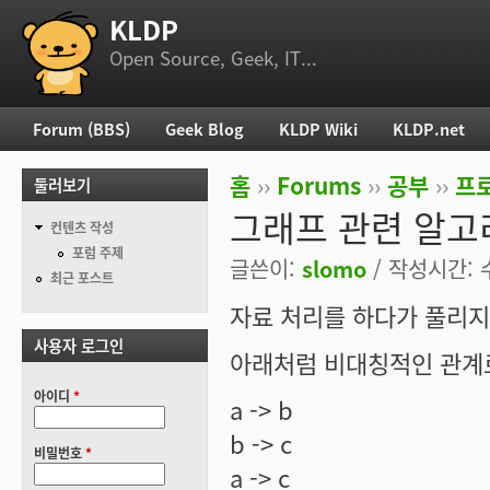
KLDP
부 메뉴
Open Source, Geek, IT...
Forum (BBS)
Geek Blog
KLDP Wiki
KLDP.net
주 메뉴
홈
››
Forums
››
공부
››
프로
둘러보기
현재 위치
그래프 관련 알고리
컨텐츠 작성
포럼 주제
글쓴이:
slomo
/ 작성시간: 수,
최근 포스트
자료 처리를 하다가 풀리지
사용자 로그인
아래처럼 비대칭적인 관계로
아이디
*
a -> b
b -> c
비밀번호
*
a -> c