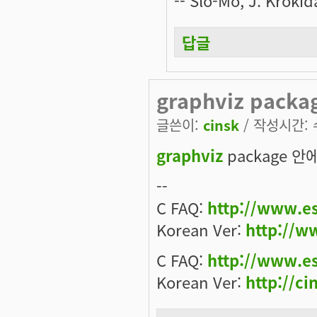
답글
graphviz pack
글쓴이:
cinsk
/ 작성시간: 수
graphviz
package 안
--
C FAQ:
http://www.e
Korean Ver:
http://w
C FAQ:
http://www.e
Korean Ver:
http://ci