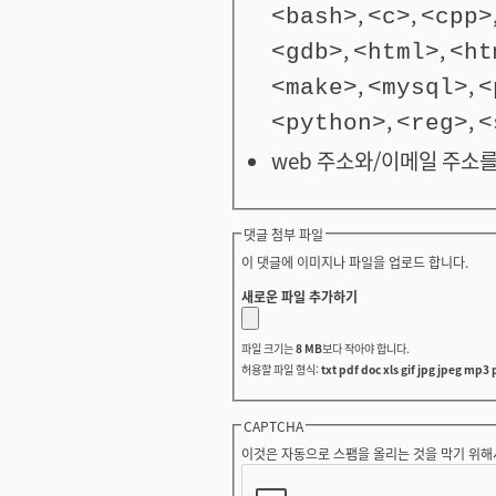
,
,
<bash>
<c>
<cpp>
,
,
<gdb>
<html>
<ht
,
,
<make>
<mysql>
<
,
,
<python>
<reg>
<
web 주소와/이메일 주소를
댓글 첨부 파일
이 댓글에 이미지나 파일을 업로드 합니다.
새로운 파일 추가하기
파일 크기는
8 MB
보다 작아야 합니다.
허용할 파일 형식:
txt pdf doc xls gif jpg jpeg mp3 
CAPTCHA
이것은 자동으로 스팸을 올리는 것을 막기 위해