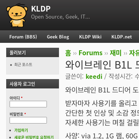
KLDP
부 메뉴
Open Source, Geek, IT...
Forum (BBS)
Geek Blog
KLDP Wiki
KLDP.net
주 메뉴
홈
››
Forums
››
재미
››
자
둘러보기
현재 위치
와이브레인 B1L 도착
최근 포스트
글쓴이:
keedi
/ 작성시간: 수,
사용자 로그인
와이브레인 B1L 드디어 
아이디
*
받자마자 사용기를 올리고 
간단한 첫 인상 및 소감 정
비밀번호
*
자세한 사용기는 며칠 걸릴듯..
가입하기
사양: via 1.2, 1G 램, 60
새로운 비밀번호 요청하기